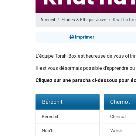
13 personnes
30 perso
Accueil
Etudes & Ethique Juive
Kriat haTor
Il reste 
12 nouve
Imprimer
29 personnes
L'équipe Torah-Box est heureuse de vous offrir u
Il est vous désormais possible d'apprendre ou ré
Cliquez sur une paracha ci-dessous pour éco
Béréchit
Chemot
Berechit
Chemot
Noa'h
Vaéra