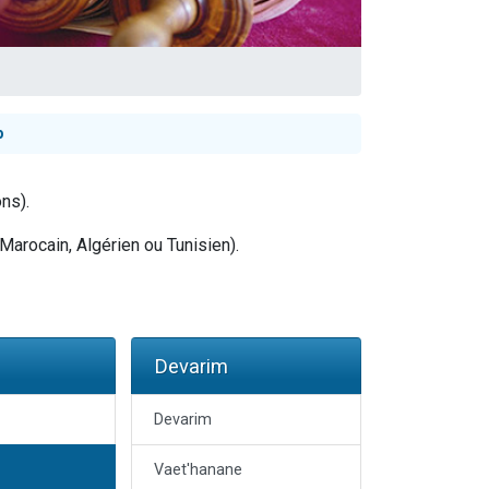
p
ns).
Marocain, Algérien ou Tunisien).
Devarim
Devarim
Vaet'hanane