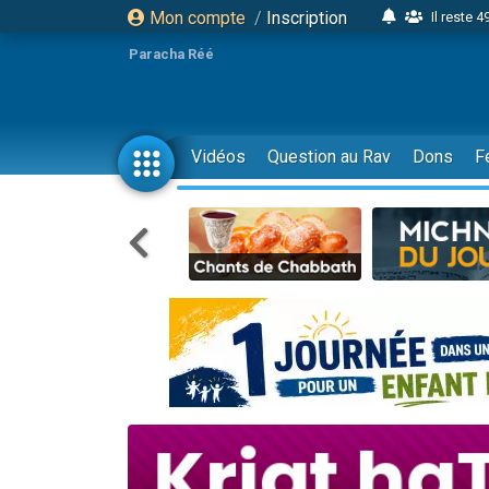
Mon compte
/
Inscription
Il reste 
16 person
Paracha Réé
2 personnes 
6 personnes 
4 personn
Vidéos
Question au Rav
Dons
F
2 personn
17 personnes
4 personnes 
Il reste 
Eva vient de
4 personnes 
3 personnes 
Odaya vient 
3 personn
2 personnes 