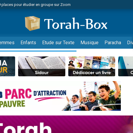
49 places pour étudier en groupe sur Zoom
nes viennent de faire un don pour Diane, 80 ans, dans un appartement insalu
viennent de nous rejoindre sur WhatsApp
viennent de nous rejoindre sur WhatsApp
es viennent de faire un don pour Reloger Rivka, 6 enfants, victime de violences
emmes
Enfants
Etude sur Texte
Musique
Paracha
Di
es viennent de faire un don pour 1 Journée de Vacances Pour les Enfants
 viennent de demander une bénédiction
viennent de nous rejoindre sur WhatsApp
49 places pour étudier en groupe sur Zoom
 donner son Maasser
viennent de nous rejoindre sur WhatsApp
viennent de nous rejoindre sur WhatsApp
de donner son Maasser
es viennent de faire un don pour 5 jours de vacances aux Orphelins
viennent de nous rejoindre sur WhatsApp