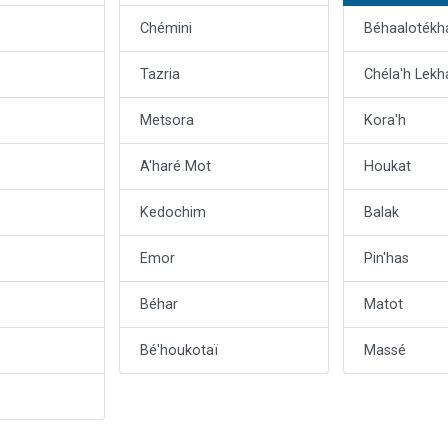
Chémini
Béhaalotékh
Tazria
Chéla'h Lekh
Metsora
Kora'h
A'haré Mot
Houkat
Kedochim
Balak
Emor
Pin'has
Béhar
Matot
Bé'houkotaï
Massé