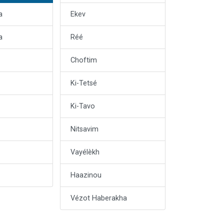
a
Ekev
a
Réé
Choftim
Ki-Tetsé
Ki-Tavo
Nitsavim
Vayélèkh
Haazinou
Vézot Haberakha