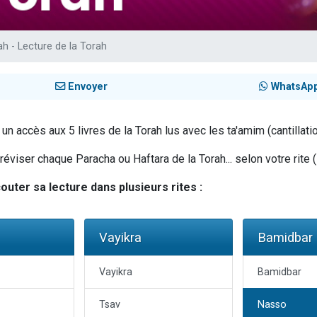
 viennent de demander une bénédiction
nnes viennent de faire un don pour Sauvez la jambe de Yohan
ah - Lecture de la Torah
49 places pour étudier en groupe sur Zoom
lles musiques dans Torah-Box Music
Envoyer
WhatsAp
 viennent de demander une bénédiction
n accès aux 5 livres de la Torah lus avec les ta'amim (cantillatio
viser chaque Paracha ou Haftara de la Torah... selon votre rite (
uter sa lecture dans plusieurs rites :
Vayikra
Bamidbar
Vayikra
Bamidbar
Tsav
Nasso