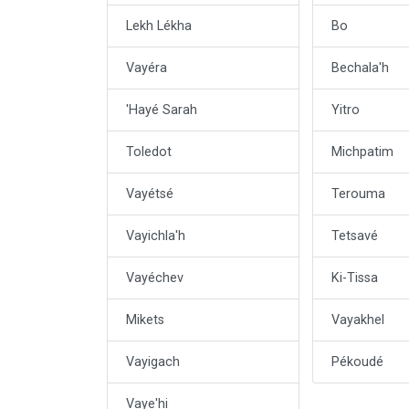
Lekh Lékha
Bo
Vayéra
Bechala'h
'Hayé Sarah
Yitro
Toledot
Michpatim
Vayétsé
Terouma
Vayichla'h
Tetsavé
Vayéchev
Ki-Tissa
Mikets
Vayakhel
Vayigach
Pékoudé
Vaye'hi