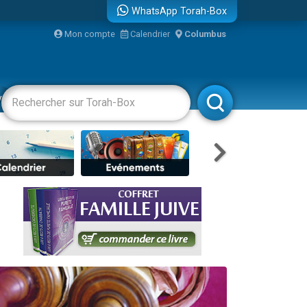
WhatsApp Torah-Box
bre
Mon compte
Calendrier
Columbus
...
vertissements
Livres
Rabbanim