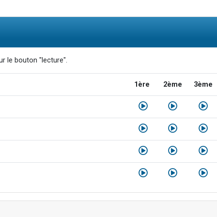
r le bouton "lecture".
1ère
2ème
3ème