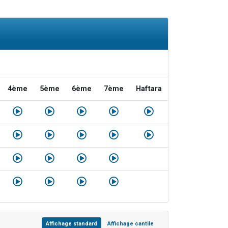
4ème
5ème
6ème
7ème
Haftara
Affichage standard
Affichage cantile