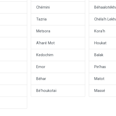
Chémini
Béhaalotékh
Tazria
Chéla'h Lekh
Metsora
Kora'h
A'haré Mot
Houkat
Kedochim
Balak
Emor
Pin'has
Béhar
Matot
Bé'houkotaï
Massé