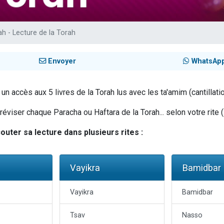
viennent de nous rejoindre sur WhatsApp
viennent de nous rejoindre sur WhatsApp
ah - Lecture de la Torah
viennent de nous rejoindre sur WhatsApp
les musiques dans Torah-Box Music
Envoyer
WhatsAp
es viennent de faire un don pour Reloger Rivka, 6 enfants, victime de violences
n accès aux 5 livres de la Torah lus avec les ta'amim (cantillatio
viser chaque Paracha ou Haftara de la Torah... selon votre rite (
uter sa lecture dans plusieurs rites :
Vayikra
Bamidbar
Vayikra
Bamidbar
Tsav
Nasso