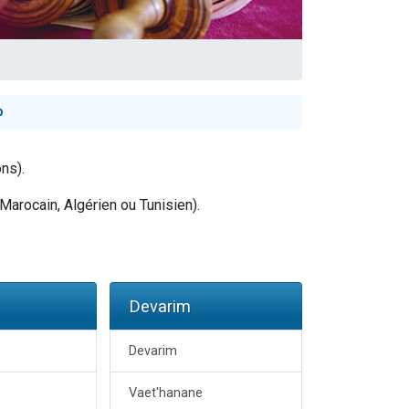
p
...
ns).
Marocain, Algérien ou Tunisien).
Devarim
Devarim
Vaet'hanane