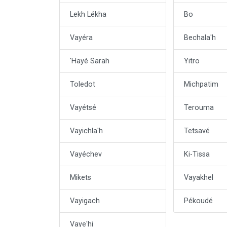
Lekh Lékha
Bo
Vayéra
Bechala'h
'Hayé Sarah
Yitro
Toledot
Michpatim
Vayétsé
Terouma
Vayichla'h
Tetsavé
Vayéchev
Ki-Tissa
Mikets
Vayakhel
Vayigach
Pékoudé
Vaye'hi