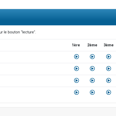
r le bouton "lecture".
1ère
2ème
3ème