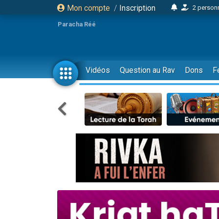
Mon compte
/
Inscription
2 personn
17 personnes
Paracha Réé
4 personnes 
Il reste 
23 person
Vidéos
Question au Rav
Dons
F
Eva vient de
4 personnes 
3 personnes 
3 personn
Odaya vient 
2 personnes 
13 personnes
12 nouve
30 perso
Il reste 