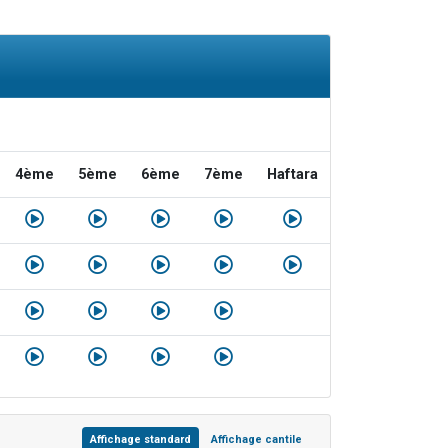
4ème
5ème
6ème
7ème
Haftara
Affichage standard
Affichage cantile