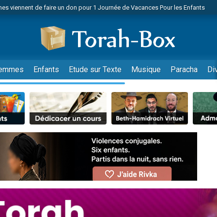
es viennent de faire un don pour 1 Journée de Vacances Pour les Enfants
 viennent de demander une bénédiction
viennent de nous rejoindre sur WhatsApp
49 places pour étudier en groupe sur Zoom
nes viennent de faire un don pour Diane, 80 ans, dans un appartement insalu
emmes
Enfants
Etude sur Texte
Musique
Paracha
Di
 donner son Maasser
viennent de nous rejoindre sur WhatsApp
viennent de nous rejoindre sur WhatsApp
es viennent de faire un don pour 5 jours de vacances aux Orphelins
de donner son Maasser
viennent de nous rejoindre sur WhatsApp
 viennent de demander une bénédiction
lles musiques dans Torah-Box Music
nnes viennent de faire un don pour Sauvez la jambe de Yohan
49 places pour étudier en groupe sur Zoom