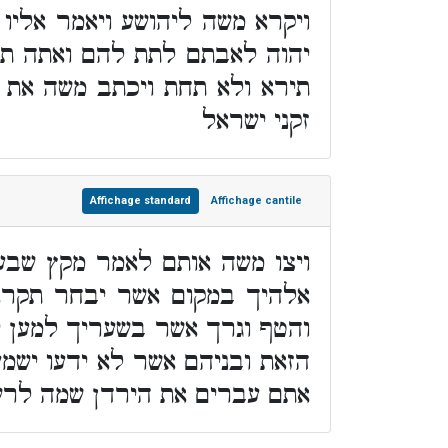
ויקרא משה ליהושע ויאמר אליו
יהוה לאבתם לתת להם ואתה תנח
תירא ולא תחת ויכתב משה את ה
זקני ישראל
Affichage standard
Affichage cantile
ויצו משה אותם לאמר מקץ שבע
אלהיך במקום אשר יבחר תקרא
והטף וגרך אשר בשעריך למען י
הזאת ובניהם אשר לא ידעו ישמ
אתם עברים את הירדן שמה לר