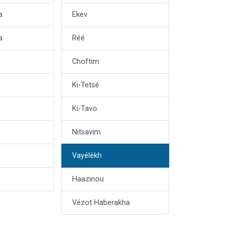
a
Ekev
a
Réé
Choftim
Ki-Tetsé
Ki-Tavo
Nitsavim
Vayélèkh
Haazinou
Vézot Haberakha