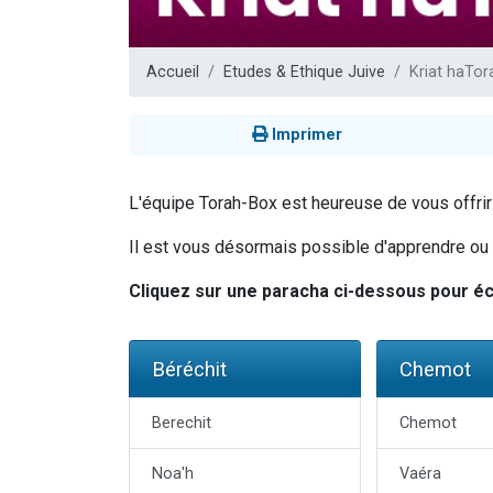
3 personnes 
2 personnes 
Accueil
Etudes & Ethique Juive
Kriat haTor
3 personnes 
2 nouvel
Imprimer
4 personn
L'équipe Torah-Box est heureuse de vous offrir u
Il est vous désormais possible d'apprendre ou ré
Cliquez sur une paracha ci-dessous pour éco
Béréchit
Chemot
Berechit
Chemot
Noa'h
Vaéra