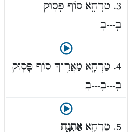
3. טַרְחָ֖א סוֹף פָּסֽוּק
ב֖---בֽ
4. טַרְחָ֖א מַאֲרִ֥יךְ סוֹף פָּסֽוּק
ב֖---ב֥---בֽ
5. טַרְחָ֖א
אַתְנָ֑ח