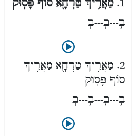
1.
מַאֲרִ֥יךְ טַרְחָ֖א סוֹף פָּסֽוּק
ב֥---ב֖---בֽ
2. מַאֲרִ֥יךְ טַרְחָ֖א מַאֲרִ֥יךְ
סוֹף פָּסֽוּק
ב֥---ב֖---ב֥---בֽ