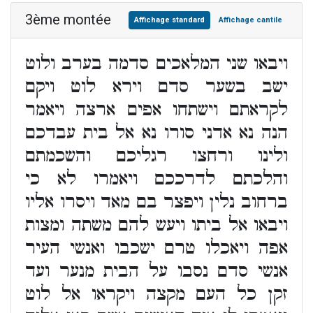
3ème montée
Affichage standard
Affichage cantile
ויבאו שני המלאכים סדמה בערב ולוט
ישב בשער סדם וירא לוט ויקם
לקראתם וישתחו אפים ארצה ויאמר
הנה נא אדני סורו נא אל בית עבדכם
ולינו ורחצו רגליכם והשכמתם
והלכתם לדרככם ויאמרו לא כי
ברחוב נלין ויפצר בם מאד ויסרו אליו
ויבאו אל ביתו ויעש להם משתה ומצות
אפה ויאכלו טרם ישכבו ואנשי העיר
אנשי סדם נסבו על הבית מנער ועד
זקן כל העם מקצה ויקראו אל לוט