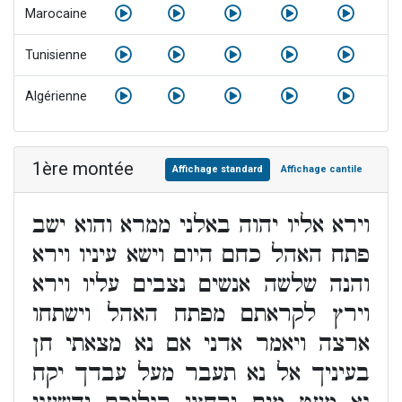
Marocaine
Tunisienne
Algérienne
1ère montée
Affichage standard
Affichage cantile
וירא אליו יהוה באלני ממרא והוא ישב
פתח האהל כחם היום וישא עיניו וירא
והנה שלשה אנשים נצבים עליו וירא
וירץ לקראתם מפתח האהל וישתחו
ארצה ויאמר אדני אם נא מצאתי חן
בעיניך אל נא תעבר מעל עבדך יקח