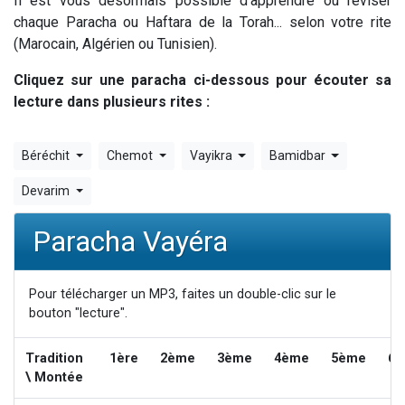
Il est vous désormais possible d'apprendre ou réviser
Il reste 49 places pour étudier en groupe sur Zoom
chaque Paracha ou Haftara de la Torah... selon votre rite
(Marocain, Algérien ou Tunisien).
3 personnes viennent de nous rejoindre sur WhatsApp
2 personnes viennent de nous rejoindre sur WhatsApp
Cliquez sur une paracha ci-dessous pour écouter sa
2 nouvelles musiques dans Torah-Box Music
lecture dans plusieurs rites :
6 personnes viennent de nous rejoindre sur WhatsApp
Béréchit
Chemot
Vayikra
Bamidbar
Devarim
Paracha Vayéra
Pour télécharger un MP3, faites un double-clic sur le
bouton "lecture".
Tradition
1ère
2ème
3ème
4ème
5ème
6
\ Montée