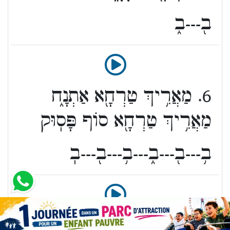
ב֖---ב֑
6. מַאֲרִ֥יךְ טַרְחָ֖א אַתְנָ֑ח
מַאֲרִ֥יךְ טַרְחָ֖א סוֹף פָּסֽוּק
ב֥---ב֖---ב֑---ב֥---ב֖---בֽ
7. מַאֲרִ֥יךְ טַרְחָ֖א
שׁוֹפָר