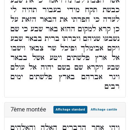
אשר הצבת לבדנה ויאמר כי את שבע
כבשת תקח מידי בעבור תהיה לי
לעדה כי חפרתי את הבאר הזאת על
כן קרא למקום ההוא באר שבע כי שם
נשבעו שניהם ויכרתו ברית בבאר שבע
ויקם אבימלך ופיכל שר צבאו וישבו
אל ארץ פלשתים ויטע אשל בבאר
שבע ויקרא שם בשם יהוה אל עולם
ויגר אברהם בארץ פלשתים ימים
רבים
7ème montée
Affichage standard
Affichage cantile
ויהי אחר הדברים האלה והאלהים