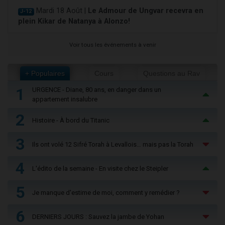
Mardi 18 Août |
Le Admour de Ungvar recevra en
J-12
plein Kikar de Natanya à Alonzo!
Voir tous les événements à venir
+ Populaires
Cours
Questions au Rav
1
URGENCE - Diane, 80 ans, en danger dans un
appartement insalubre
2
Histoire - À bord du Titanic
3
Ils ont volé 12 Sifré Torah à Levallois… mais pas la Torah
4
L'édito de la semaine - En visite chez le Steipler
5
Je manque d'estime de moi, comment y remédier ?
6
DERNIERS JOURS : Sauvez la jambe de Yohan