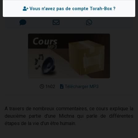
61 personnes viennent de demander une bénédiction
Mis en ligne le Dimanche 14 Août 2022
Vous n'avez pas de compte Torah-Box ?
Il reste 49 places pour étudier en groupe sur Zoom
Ariel vient de donner son Maasser
Nathaniel vient de donner son Maasser
4 personnes viennent de nous rejoindre sur WhatsApp
1h02
Télécharger MP3
A travers de nombreux commentaires, ce cours explique la
deuxième partie d'une Michna qui parle de différentes
étapes de la vie d'un être humain.