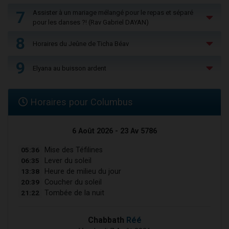
7
Assister à un mariage mélangé pour le repas et séparé
pour les danses ?! (Rav Gabriel DAYAN)
8
Horaires du Jeûne de Ticha Béav
9
Elyana au buisson ardent
Horaires pour Columbus
6 Août 2026 - 23 Av 5786
05:36
Mise des Téfilines
06:35
Lever du soleil
13:38
Heure de milieu du jour
20:39
Coucher du soleil
21:22
Tombée de la nuit
Chabbath
Réé