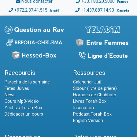
Nous contacter
+33.1.80.20.5000
France
+972.2.37.41.515
+1.437.887.14.93
Israël
Canada
Raccourcis
Ressources
Paracha de la semaine
Calendrier Juif
Fêtes Juives
Sidour (livre de prière)
News
Horaires de Chabbath
Cours Mp3-Vidéo
Livres Torah-Box
Yéchiva Torah-Box
Inscription
Dédicacer un cours
Podcast Torah-Box
English Version