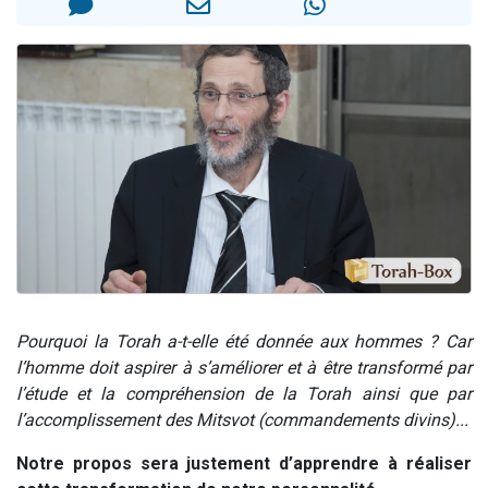
Nouvelle émission radio : Visions de grandeur n°104 : Le Chabbath et le Birkat Hamazone à travers le temps
61 personnes viennent de demander une bénédiction
Ariel vient de donner son Maasser
Il reste 49 places pour étudier en groupe sur Zoom
Eva vient de donner son Maasser
Pourquoi la Torah a-t-elle été donnée aux hommes ? Car
l’homme doit aspirer à s’améliorer et à être transformé par
l’étude et la compréhension de la Torah ainsi que par
l’accomplissement des Mitsvot (commandements divins)...
Notre propos sera justement d’apprendre à réaliser