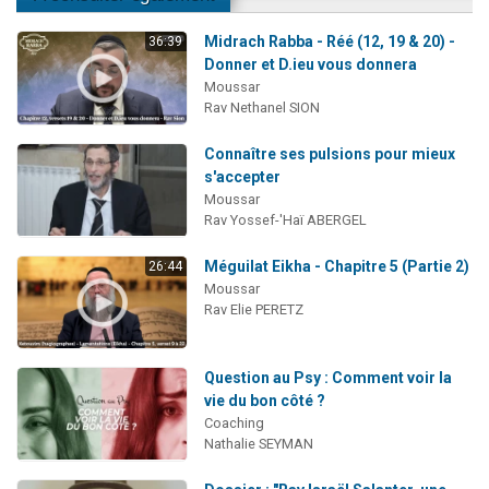
Midrach Rabba - Réé (12, 19 & 20) -
36:39
Donner et D.ieu vous donnera
Moussar
Rav Nethanel SION
Connaître ses pulsions pour mieux
s'accepter
Moussar
Rav Yossef-'Haï ABERGEL
Méguilat Eikha - Chapitre 5 (Partie 2)
26:44
Moussar
Rav Elie PERETZ
Question au Psy : Comment voir la
vie du bon côté ?
Coaching
Nathalie SEYMAN