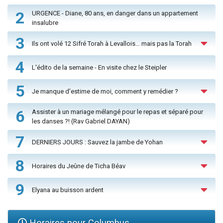
2
URGENCE - Diane, 80 ans, en danger dans un appartement
insalubre
3
Ils ont volé 12 Sifré Torah à Levallois… mais pas la Torah
4
L'édito de la semaine - En visite chez le Steipler
5
Je manque d'estime de moi, comment y remédier ?
6
Assister à un mariage mélangé pour le repas et séparé pour
les danses ?! (Rav Gabriel DAYAN)
7
DERNIERS JOURS : Sauvez la jambe de Yohan
8
Horaires du Jeûne de Ticha Béav
9
Elyana au buisson ardent
Horaires pour Columbus