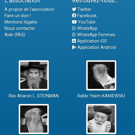
L'association
Retrouvez-nous...
A propos de l'association
Twitter
Faire un don !
Facebook
Mentions légales
YouTube
Nous contacter
WhatsApp
Aide (FAQ)
WhatsApp Femmes
Application iOS
Application Android
Rav Aharon L. STEINMAN
Rabbi 'Haïm KANIEWSKI