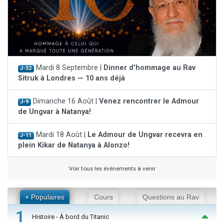
Mardi 8 Septembre |
Dinner d'hommage au Rav
J-32
Sitruk à Londres — 10 ans déjà
Dimanche 16 Août |
Venez rencontrer le Admour
J-9
de Ungvar à Natanya!
Mardi 18 Août |
Le Admour de Ungvar recevra en
J-11
plein Kikar de Natanya à Alonzo!
Voir tous les événements à venir
+ Populaires
Cours
Questions au Rav
1
Histoire - À bord du Titanic