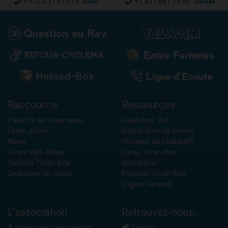
+972.2.37.41.515
+1.437.887.14.93
Israël
Canada
Raccourcis
Ressources
Paracha de la semaine
Calendrier Juif
Fêtes Juives
Sidour (livre de prière)
News
Horaires de Chabbath
Cours Mp3-Vidéo
Livres Torah-Box
Yéchiva Torah-Box
Inscription
Dédicacer un cours
Podcast Torah-Box
English Version
L'association
Retrouvez-nous...
A propos de l'association
Twitter