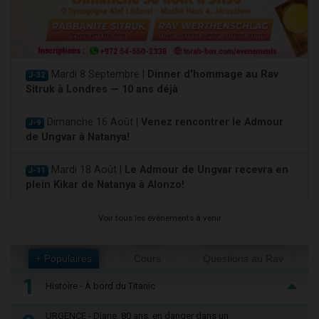
Mardi 8 Septembre |
Dinner d'hommage au Rav
J-32
Sitruk à Londres — 10 ans déjà
Dimanche 16 Août |
Venez rencontrer le Admour
J-9
de Ungvar à Natanya!
Mardi 18 Août |
Le Admour de Ungvar recevra en
J-11
plein Kikar de Natanya à Alonzo!
Voir tous les événements à venir
+ Populaires
Cours
Questions au Rav
1
Histoire - À bord du Titanic
URGENCE - Diane, 80 ans, en danger dans un