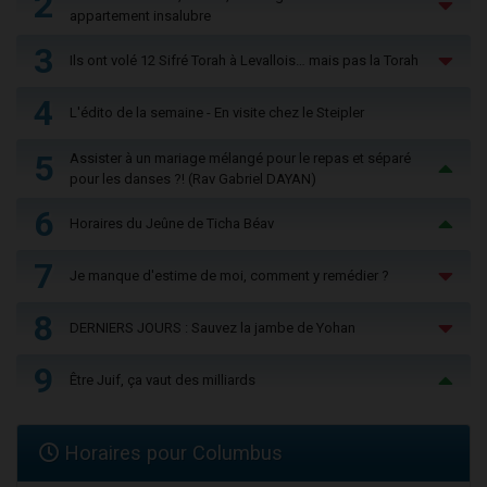
2
appartement insalubre
3
Ils ont volé 12 Sifré Torah à Levallois… mais pas la Torah
4
L'édito de la semaine - En visite chez le Steipler
5
Assister à un mariage mélangé pour le repas et séparé
pour les danses ?! (Rav Gabriel DAYAN)
6
Horaires du Jeûne de Ticha Béav
7
Je manque d'estime de moi, comment y remédier ?
8
DERNIERS JOURS : Sauvez la jambe de Yohan
9
Être Juif, ça vaut des milliards
Horaires pour Columbus