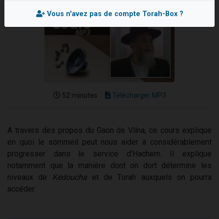
3 personnes viennent de nous rejoindre sur WhatsApp
Vous n'avez pas de compte Torah-Box ?
2 personnes viennent de nous rejoindre sur WhatsApp
3 personnes viennent de nous rejoindre sur WhatsApp
2 nouvelles musiques dans Torah-Box Music
4 personnes viennent de faire un don pour Reloger Rivka, 6 enfants, victime de violences...
52 minutes
Télécharger MP3
A travers des propos du Gaon de Vilna, ce cours explique
en quoi le sommeil peut nous aider à considérablement
progresser dans le service d'Hachem. Il explique
notamment que la manière dont on dort détermine les
niveaux de
Kédoucha
et de Torah auxquels on pourra
accéder.