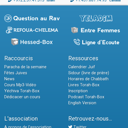
+972.2.37.41.515
+1.437.887.14.93
Israël
Canada
Raccourcis
Ressources
Paracha de la semaine
Calendrier Juif
Fêtes Juives
Sidour (livre de prière)
News
Horaires de Chabbath
Cours Mp3-Vidéo
Livres Torah-Box
Yéchiva Torah-Box
Inscription
Dédicacer un cours
Podcast Torah-Box
English Version
L'association
Retrouvez-nous...
A propos de l'association
Twitter