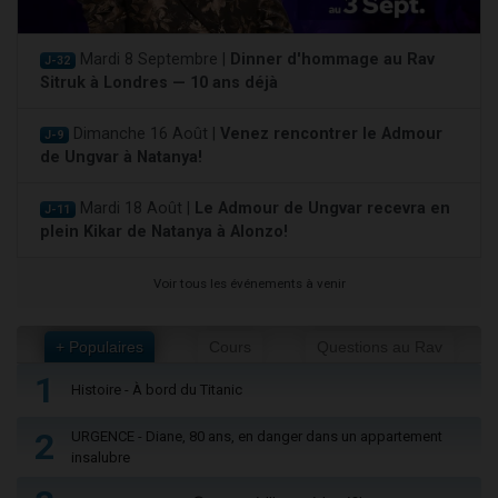
Mardi 8 Septembre |
Dinner d'hommage au Rav
J-32
Sitruk à Londres — 10 ans déjà
Dimanche 16 Août |
Venez rencontrer le Admour
J-9
de Ungvar à Natanya!
Mardi 18 Août |
Le Admour de Ungvar recevra en
J-11
plein Kikar de Natanya à Alonzo!
Voir tous les événements à venir
+ Populaires
Cours
Questions au Rav
1
Histoire - À bord du Titanic
2
URGENCE - Diane, 80 ans, en danger dans un appartement
insalubre