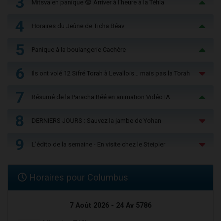
3
Mitsva en panique 😨 Arriver à l'heure à la Téfila
4
Horaires du Jeûne de Ticha Béav
5
Panique à la boulangerie Cachère
6
Ils ont volé 12 Sifré Torah à Levallois… mais pas la Torah
7
Résumé de la Paracha Réé en animation Vidéo IA
8
DERNIERS JOURS : Sauvez la jambe de Yohan
9
L'édito de la semaine - En visite chez le Steipler
Horaires pour Columbus
7 Août 2026 - 24 Av 5786