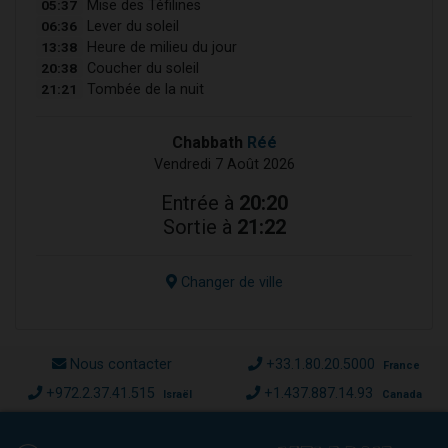
05:37
Mise des Téfilines
06:36
Lever du soleil
13:38
Heure de milieu du jour
20:38
Coucher du soleil
21:21
Tombée de la nuit
Chabbath
Réé
Vendredi 7 Août 2026
Entrée à
20:20
Sortie à
21:22
Changer de ville
Nous contacter
+33.1.80.20.5000
France
+972.2.37.41.515
+1.437.887.14.93
Israël
Canada