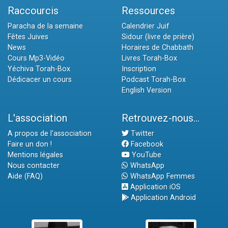
Raccourcis
Ressources
Paracha de la semaine
Calendrier Juif
Fêtes Juives
Sidour (livre de prière)
News
Horaires de Chabbath
Cours Mp3-Vidéo
Livres Torah-Box
Yéchiva Torah-Box
Inscription
Dédicacer un cours
Podcast Torah-Box
English Version
L'association
Retrouvez-nous...
A propos de l'association
Twitter
Faire un don !
Facebook
Mentions légales
YouTube
Nous contacter
WhatsApp
Aide (FAQ)
WhatsApp Femmes
Application iOS
Application Android