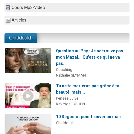
Nouvelle émission radio : Visions de grandeur n°104 : Le Chabbath et le Birkat Hamazone à travers le temps
Cours Mp3-Vidéo
61 personnes viennent de demander une bénédiction
Articles
Ariel vient de donner son Maasser
Il reste 49 places pour étudier en groupe sur Zoom
Chiddoukh
Eva vient de donner son Maasser
Question au Psy : Je ne trouve pas
mon Mazal... Qu'est-ce qui ne va
pas...
Coaching
Nathalie SEYMAN
Tu ne te marieras pas grâce à ta
beauté, mais...
Pensée Juive
Rav Yigal COHEN
10 Ségoulot pour trouver un mari
Chiddoukh