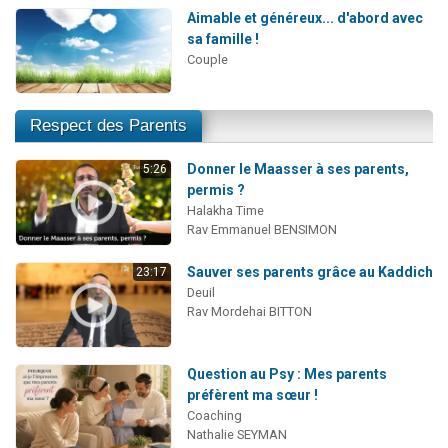
Aimable et généreux... d'abord avec
sa famille !
Couple
Respect des Parents
Donner le Maasser à ses parents,
5:26
permis ?
Halakha Time
Rav Emmanuel BENSIMON
Sauver ses parents grâce au Kaddich
23:17
Deuil
Rav Mordehai BITTON
Question au Psy : Mes parents
préfèrent ma sœur !
Coaching
Nathalie SEYMAN