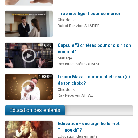
Trop intelligent pour se marier !
Chiddoukh
Rabbi Benzion SHAFIER
Capsule "3 critères pour choisir son
6:45
conjoint"
Mariage
Rav Israël-Méïr CREMISI
Le bon Mazal : comment être sur(e)
1:03:00
de ton choix ?
Chiddoukh
Rav Réouven ATTAL
Education des enfants
Éducation - que signifie le mot
"’Hinoukh" ?
Education des enfants