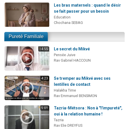
Les bras maternels : quand le désir
se fait passer pour un besoin
Education
Chochana SEBAG
Pureté Familiale
Le secret du Mikvé
14:55
Pensée Juive
Rav Gabriel HACCOUN
Se tremper au Mikvé avec ses
4:23
lentilles de contact
Halakha Time
Rav Emmanuel BENSIMON
Tazria-Métsora : Non à "l'impureté",
5:01
oui à la relation humaine !
Tazria
Rav Elie DREYFUS