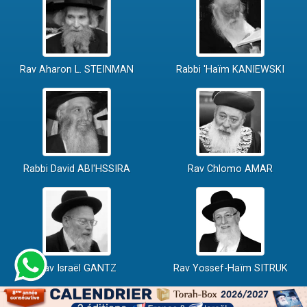
Rav Aharon L. STEINMAN
Rabbi 'Haïm KANIEWSKI
Rabbi David ABI'HSSIRA
Rav Chlomo AMAR
Rav Israël GANTZ
Rav Yossef-Haïm SITRUK