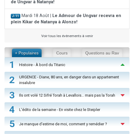
de Ungvar à Natanya!
Mardi 18 Août |
Le Admour de Ungvar recevra en
J-11
plein Kikar de Natanya à Alonzo!
Voir tous les événements à venir
+ Populaires
Cours
Questions au Rav
1
Histoire - À bord du Titanic
2
URGENCE - Diane, 80 ans, en danger dans un appartement
insalubre
3
Ils ont volé 12 Sifré Torah à Levallois… mais pas la Torah
4
L'édito de la semaine - En visite chez le Steipler
5
Je manque d'estime de moi, comment y remédier ?