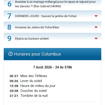
6
Assister à un mariage mélangé pour le repas et séparé pour
les danses ?! (Rav Gabriel DAYAN)
7
DERNIERS JOURS : Sauvez la jambe de Yohan
8
Horaires du Jeûne de Ticha Béav
9
Elyana au buisson ardent
Horaires pour Columbus
7 Août 2026 - 24 Av 5786
05:37
Mise des Téfilines
06:36
Lever du soleil
13:38
Heure de milieu du jour
20:38
Coucher du soleil
21:21
Tombée de la nuit