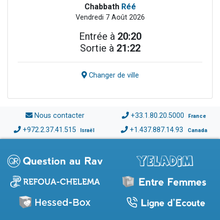
Chabbath
Réé
Vendredi 7 Août 2026
Entrée à
20:20
Sortie à
21:22
Changer de ville
Nous contacter
+33.1.80.20.5000
France
+972.2.37.41.515
+1.437.887.14.93
Israël
Canada