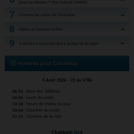
pour les danses ?! (Rav Gabriel DAYAN)
7
Horaires du Jeûne de Ticha Béav
8
Elyana au buisson ardent
9
4 choses à ne jamais dire à quelqu'un en deuil
Horaires pour Columbus
5 Août 2026 - 22 Av 5786
05:34
Mise des Téfilines
06:34
Lever du soleil
13:38
Heure de milieu du jour
20:40
Coucher du soleil
21:23
Tombée de la nuit
Chabbath
Réé