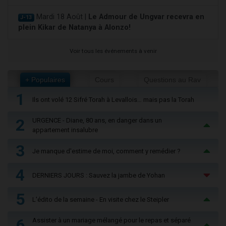
Mardi 18 Août |
Le Admour de Ungvar recevra en
J-13
plein Kikar de Natanya à Alonzo!
Voir tous les événements à venir
+ Populaires
Cours
Questions au Rav
1
Ils ont volé 12 Sifré Torah à Levallois… mais pas la Torah
2
URGENCE - Diane, 80 ans, en danger dans un
appartement insalubre
3
Je manque d'estime de moi, comment y remédier ?
4
DERNIERS JOURS : Sauvez la jambe de Yohan
5
L'édito de la semaine - En visite chez le Steipler
6
Assister à un mariage mélangé pour le repas et séparé