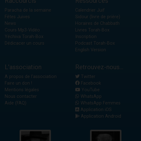
Raccourcis
Ressources
Paracha de la semaine
Calendrier Juif
Fêtes Juives
Sidour (livre de prière)
News
Horaires de Chabbath
Cours Mp3-Vidéo
Livres Torah-Box
Yéchiva Torah-Box
Inscription
Dédicacer un cours
Podcast Torah-Box
English Version
L'association
Retrouvez-nous...
A propos de l'association
Twitter
Faire un don !
Facebook
Mentions légales
YouTube
Nous contacter
WhatsApp
Aide (FAQ)
WhatsApp Femmes
Application iOS
Application Android