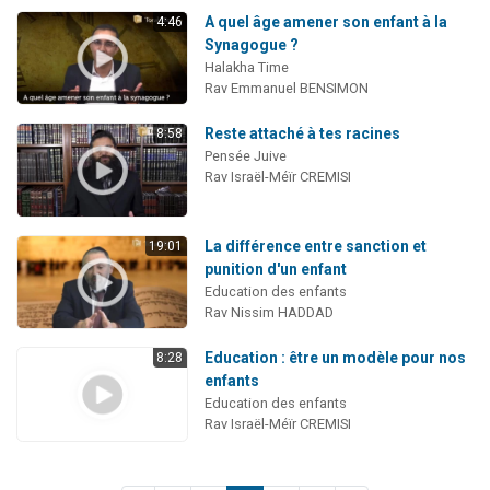
A quel âge amener son enfant à la
4:46
Synagogue ?
Halakha Time
Rav Emmanuel BENSIMON
Reste attaché à tes racines
8:58
Pensée Juive
Rav Israël-Méïr CREMISI
La différence entre sanction et
19:01
punition d'un enfant
Education des enfants
Rav Nissim HADDAD
Education : être un modèle pour nos
8:28
enfants
Education des enfants
Rav Israël-Méïr CREMISI