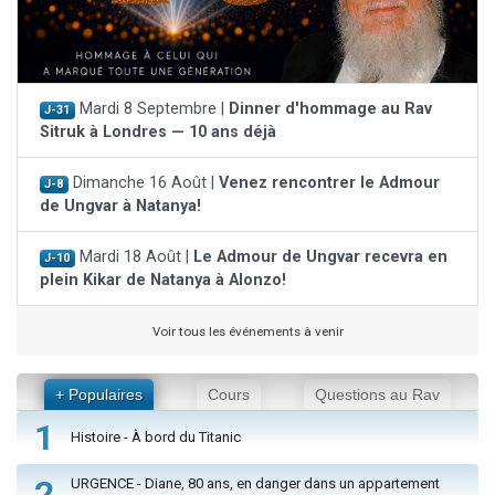
Mardi 8 Septembre |
Dinner d'hommage au Rav
J-31
Sitruk à Londres — 10 ans déjà
Dimanche 16 Août |
Venez rencontrer le Admour
J-8
de Ungvar à Natanya!
Mardi 18 Août |
Le Admour de Ungvar recevra en
J-10
plein Kikar de Natanya à Alonzo!
Voir tous les événements à venir
+ Populaires
Cours
Questions au Rav
1
Histoire - À bord du Titanic
2
URGENCE - Diane, 80 ans, en danger dans un appartement