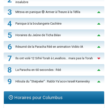
insalubre
3
Mitsva en panique 😨 Arriver à l'heure à la Téfila
4
Panique à la boulangerie Cachère
5
Horaires du Jeûne de Ticha Béav
6
Résumé de la Paracha Réé en animation Vidéo IA
7
Ils ont volé 12 Sifré Torah à Levallois… mais pas la Torah
8
La Paracha en 60 secondes : Réé
9
Hiloula du "Steïpeler" : Rabbi Ya’acov Israël Kanievsky
Horaires pour Columbus