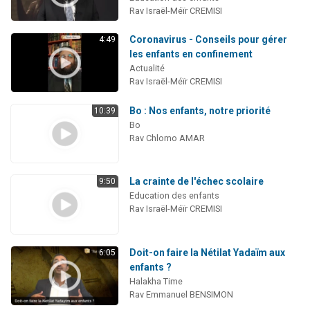
Rav Israël-Méïr CREMISI
Coronavirus - Conseils pour gérer
4:49
les enfants en confinement
Actualité
Rav Israël-Méïr CREMISI
Bo : Nos enfants, notre priorité
10:39
Bo
Rav Chlomo AMAR
La crainte de l'échec scolaire
9:50
Education des enfants
Rav Israël-Méïr CREMISI
Doit-on faire la Nétilat Yadaïm aux
6:05
enfants ?
Halakha Time
Rav Emmanuel BENSIMON