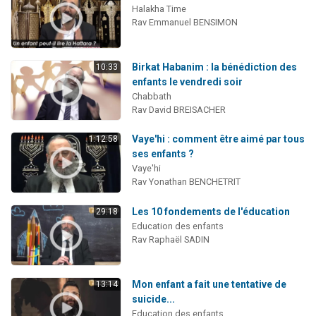
Halakha Time
Rav Emmanuel BENSIMON
Birkat Habanim : la bénédiction des
10:33
enfants le vendredi soir
Chabbath
Rav David BREISACHER
Vaye'hi : comment être aimé par tous
1:12:58
ses enfants ?
Vaye'hi
Rav Yonathan BENCHETRIT
Les 10 fondements de l'éducation
29:18
Education des enfants
Rav Raphaël SADIN
Mon enfant a fait une tentative de
13:14
suicide...
Education des enfants