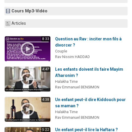
Il reste 49 places pour étudier en groupe sur Zoom
Cours Mp3-Vidéo
12 nouvelles musiques dans Torah-Box Music
3 personnes viennent de nous rejoindre sur WhatsApp
Articles
2 personnes viennent de nous rejoindre sur WhatsApp
Question au Rav : inciter mon fils à
8:33
2 personnes viennent de nous rejoindre sur WhatsApp
divorcer ?
Couple
Rav Nissim HADDAD
Les enfants doivent ils faire Mayim
4:47
A'haronim ?
Halakha Time
Rav Emmanuel BENSIMON
Un enfant peut-il dire Kiddouch pour
4:38
sa maman ?
Halakha Time
Rav Emmanuel BENSIMON
Un enfant peut-il lire la Haftara ?
5:22