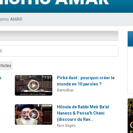
 viennent de demander une bénédiction
nnes viennent de faire un don pour Sauvez la jambe de Yohan
hlomo AMAR
49 places pour étudier en groupe sur Zoom
lles musiques dans Torah-Box Music
 viennent de demander une bénédiction
rticles
s
Pirké Avot : pourquoi créer le
7:51
monde en 10 paroles ?
Bamidbar
Hiloula de Rabbi Meïr Ba'al
Haness & Pessa'h Chéni
(discours du Rav...
Nos Sages