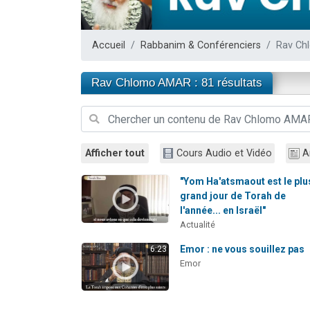
13 personnes
30 perso
Accueil
Rabbanim & Conférenciers
Rav C
Il reste 
12 nouve
Rav Chlomo AMAR : 81 résultats
29 personnes
Afficher tout
Cours Audio et Vidéo
A
"Yom Ha'atsmaout est le plu
grand jour de Torah de
l'année... en Israël"
Actualité
Emor : ne vous souillez pas
6:23
Emor