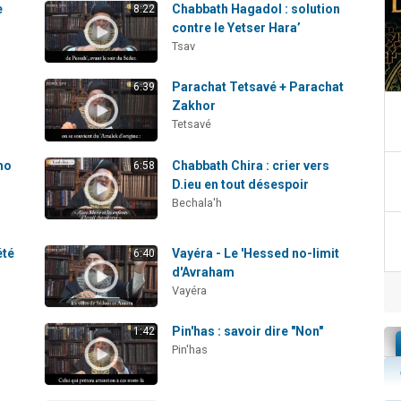
e
Chabbath Hagadol : solution
8:22
contre le Yetser Hara’
Tsav
Parachat Tetsavé + Parachat
6:39
Zakhor
Tetsavé
mo
Chabbath Chira : crier vers
6:58
D.ieu en tout désespoir
Bechala'h
été
Vayéra - Le 'Hessed no-limit
6:40
d'Avraham
Vayéra
Pin'has : savoir dire "Non"
1:42
Pin'has