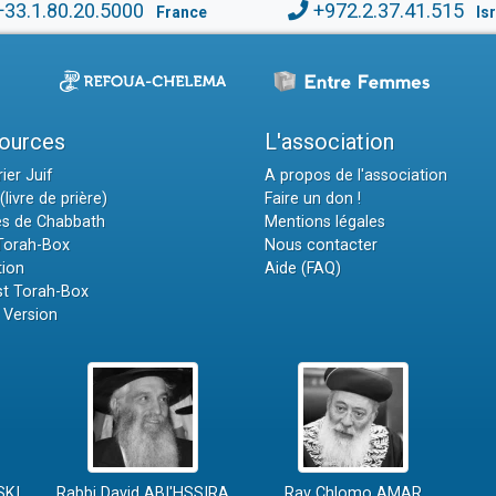
+33.1.80.20.5000
+972.2.37.41.515
France
Is
ources
L'association
ier Juif
A propos de l'association
(livre de prière)
Faire un don !
es de Chabbath
Mentions légales
 Torah-Box
Nous contacter
tion
Aide (FAQ)
t Torah-Box
 Version
SKI
Rabbi David ABI'HSSIRA
Rav Chlomo AMAR