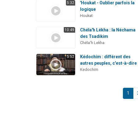
'Houkat - Oublier parfois la
5:32
logique
Houkat
Chéla'h Lékha : la Néchama
10:49
des Tsadikim
Chéla'h Lekha
Kédochim : différent des
5:52
autres peuples, c'est-à-dire
Kedochim
1