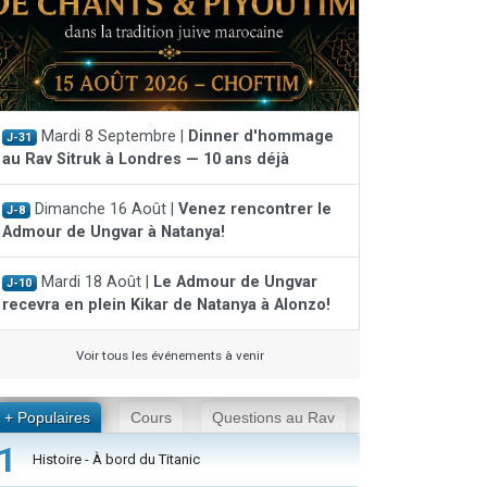
Mardi 8 Septembre |
Dinner d'hommage
J-31
au Rav Sitruk à Londres — 10 ans déjà
Dimanche 16 Août |
Venez rencontrer le
J-8
Admour de Ungvar à Natanya!
Mardi 18 Août |
Le Admour de Ungvar
J-10
recevra en plein Kikar de Natanya à Alonzo!
Voir tous les événements à venir
+ Populaires
Cours
Questions au Rav
1
Histoire - À bord du Titanic