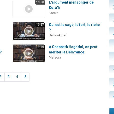
L'argument mensonger de
10:30
Kora'h
Kora'h
Qui est le sage, le fort, le riche
10:27
?
Bé'houkotaï
À Chabbath Hagadol, on peut
9:16
 ?
mériter la Délivrance
Metsora
2
3
4
5