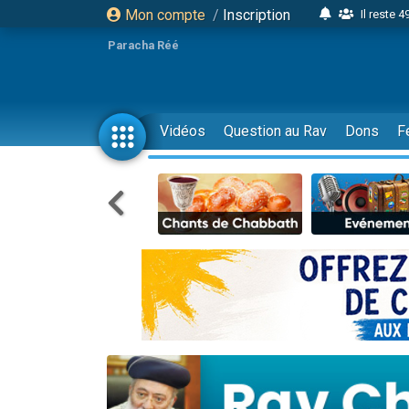
Mon compte
/
Inscription
Il reste 
16 person
Paracha Réé
2 personnes 
6 personnes 
4 personn
Vidéos
Question au Rav
Dons
F
2 personn
17 personnes
4 personnes 
Il reste 
Eva vient de
4 personnes 
3 personnes 
Odaya vient 
3 personn
2 personnes 