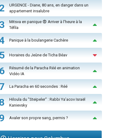
2
URGENCE - Diane, 80 ans, en danger dans un
appartement insalubre
3
Mitsva en panique 😨 Arriver à l'heure à la
Téfila
4
Panique à la boulangerie Cachère
5
Horaires du Jeûne de Ticha Béav
6
Résumé de la Paracha Réé en animation
Vidéo IA
7
La Paracha en 60 secondes : Réé
8
Hiloula du "Steïpeler" : Rabbi Ya’acov Israël
Kanievsky
9
Avaler son propre sang, permis ?