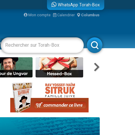
WhatsApp Torah-Box
bre
Mon compte
Calendrier
Columbus
...
vertissements
Livres
Rabbanim