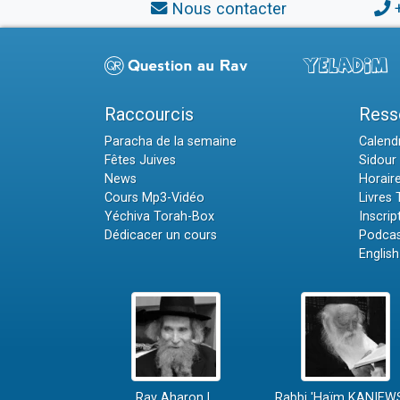
Nous contacter
Raccourcis
Ress
Paracha de la semaine
Calendr
Fêtes Juives
Sidour 
News
Horair
Cours Mp3-Vidéo
Livres
Yéchiva Torah-Box
Inscrip
Dédicacer un cours
Podcas
English
Rav Aharon L.
Rabbi 'Haïm KANIEW