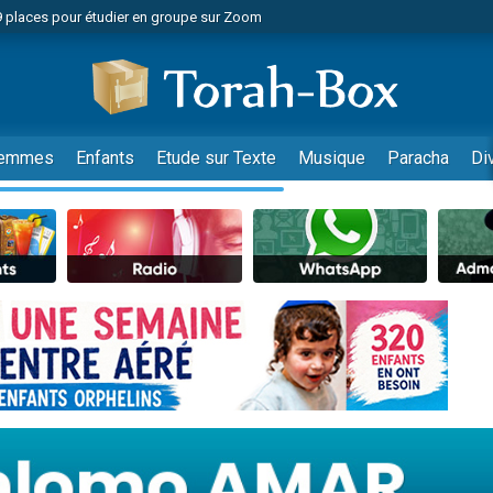
49 places pour étudier en groupe sur Zoom
nes viennent de faire un don pour Diane, 80 ans, dans un appartement insalu
viennent de nous rejoindre sur WhatsApp
viennent de nous rejoindre sur WhatsApp
es viennent de faire un don pour Reloger Rivka, 6 enfants, victime de violences
emmes
Enfants
Etude sur Texte
Musique
Paracha
Di
es viennent de faire un don pour 1 Journée de Vacances Pour les Enfants
 viennent de demander une bénédiction
viennent de nous rejoindre sur WhatsApp
49 places pour étudier en groupe sur Zoom
 donner son Maasser
viennent de nous rejoindre sur WhatsApp
viennent de nous rejoindre sur WhatsApp
de donner son Maasser
es viennent de faire un don pour 5 jours de vacances aux Orphelins
viennent de nous rejoindre sur WhatsApp