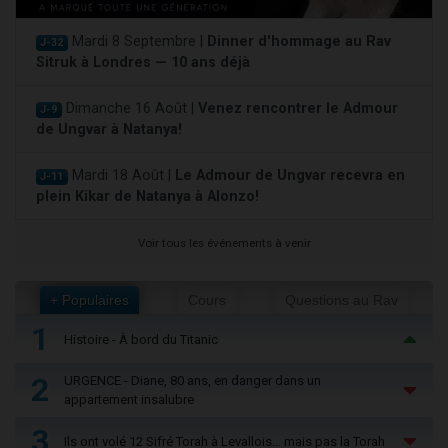
Mardi 8 Septembre |
Dinner d'hommage au Rav
J-32
Sitruk à Londres — 10 ans déjà
Dimanche 16 Août |
Venez rencontrer le Admour
J-9
de Ungvar à Natanya!
Mardi 18 Août |
Le Admour de Ungvar recevra en
J-11
plein Kikar de Natanya à Alonzo!
Voir tous les événements à venir
+ Populaires
Cours
Questions au Rav
1
Histoire - À bord du Titanic
2
URGENCE - Diane, 80 ans, en danger dans un
appartement insalubre
3
Ils ont volé 12 Sifré Torah à Levallois… mais pas la Torah