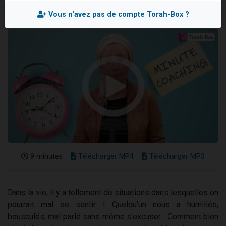
Il reste 49 places pour étudier en groupe sur Zoom
Vous n'avez pas de compte Torah-Box ?
3 personnes viennent de nous rejoindre sur WhatsApp
2 personnes viennent de nous rejoindre sur WhatsApp
2 nouvelles musiques dans Torah-Box Music
6 personnes viennent de nous rejoindre sur WhatsApp
9 minutes
Télécharger MP4
Télécharger MP3
Dans la vie, il y a tellement de situations dans lesquelles on
pourrait mal se sentir ! Quelqu'un nous a humiliés,
bousculés, mal parlé sans même s'excuser... Comment bien