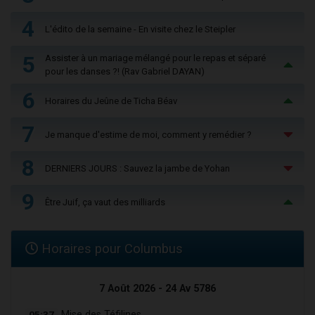
4
L'édito de la semaine - En visite chez le Steipler
5
Assister à un mariage mélangé pour le repas et séparé
pour les danses ?! (Rav Gabriel DAYAN)
6
Horaires du Jeûne de Ticha Béav
7
Je manque d'estime de moi, comment y remédier ?
8
DERNIERS JOURS : Sauvez la jambe de Yohan
9
Être Juif, ça vaut des milliards
Horaires pour Columbus
7 Août 2026 - 24 Av 5786
05:37
Mise des Téfilines