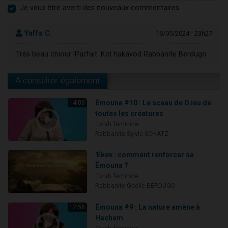
Je veux être averti des nouveaux commentaires
Yaffa C.
16/05/2024 - 23h27
Très beau chiour !Parfait .Kol hakavod Rabbanite Berdugo
A consulter également
Émouna #10 : Le sceau de D.ieu de
14:00
toutes les créatures
Torah féminine
Rabbanite Sylvie SCHATZ
'Ékev : comment renforcer sa
Émouna ?
Torah féminine
Rabbanite Gaëlle BERDUGO
Émouna #9 : La nature amène à
12:56
Hachem