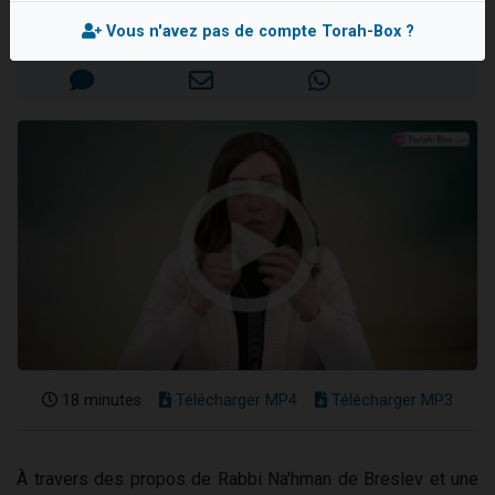
4 personnes viennent de nous rejoindre sur WhatsApp
Mis en ligne le Jeudi 16 Mai 2024
Vous n'avez pas de compte Torah-Box ?
3 personnes viennent de nous rejoindre sur WhatsApp
3 personnes viennent de faire un don pour 5 jours de vacances aux Orphelins
Odaya vient de donner son Maasser
2 personnes viennent de faire un don pour Tsédaka : pauvres d'Israel
18 minutes
Télécharger MP4
Télécharger MP3
À travers des propos de Rabbi Na'hman de Breslev et une