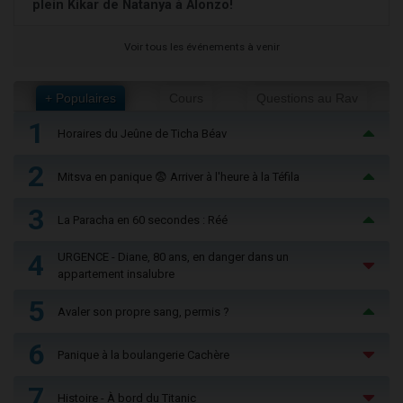
plein Kikar de Natanya à Alonzo!
Voir tous les événements à venir
+ Populaires
Cours
Questions au Rav
1
Horaires du Jeûne de Ticha Béav
2
Mitsva en panique 😨 Arriver à l'heure à la Téfila
3
La Paracha en 60 secondes : Réé
4
URGENCE - Diane, 80 ans, en danger dans un
appartement insalubre
5
Avaler son propre sang, permis ?
6
Panique à la boulangerie Cachère
7
Histoire - À bord du Titanic