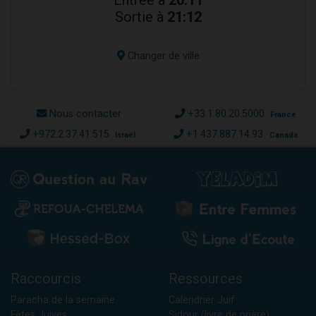
Entrée à
20:11
Sortie à
21:12
Changer de ville
Nous contacter
+33.1.80.20.5000
France
+972.2.37.41.515
+1.437.887.14.93
Israël
Canada
Raccourcis
Ressources
Paracha de la semaine
Calendrier Juif
Fêtes Juives
Sidour (livre de prière)