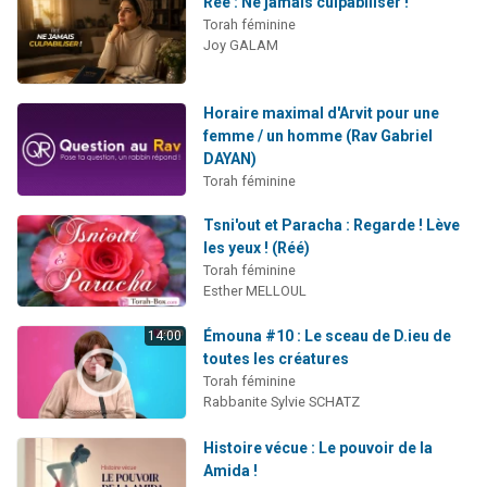
Réé : Ne jamais culpabiliser !
Torah féminine
Joy GALAM
Horaire maximal d'Arvit pour une
femme / un homme (Rav Gabriel
DAYAN)
Torah féminine
Tsni'out et Paracha : Regarde ! Lève
les yeux ! (Réé)
Torah féminine
Esther MELLOUL
Émouna #10 : Le sceau de D.ieu de
14:00
toutes les créatures
Torah féminine
Rabbanite Sylvie SCHATZ
Histoire vécue : Le pouvoir de la
Amida !