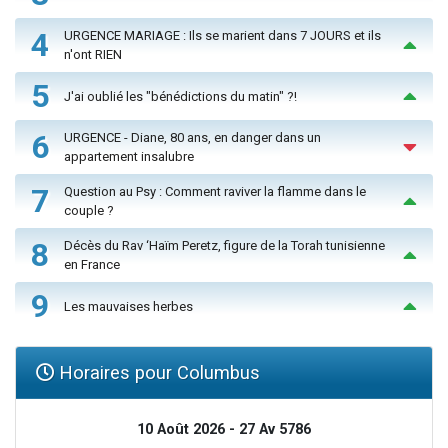
4
URGENCE MARIAGE : Ils se marient dans 7 JOURS et ils
n'ont RIEN
5
J'ai oublié les "bénédictions du matin" ?!
6
URGENCE - Diane, 80 ans, en danger dans un
appartement insalubre
7
Question au Psy : Comment raviver la flamme dans le
couple ?
8
Décès du Rav ‘Haïm Peretz, figure de la Torah tunisienne
en France
9
Les mauvaises herbes
Horaires pour Columbus
10 Août 2026 - 27 Av 5786