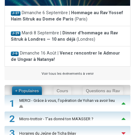
Dimanche 6 Septembre |
Hommage au Rav Yossef
J-27
Haim Sitruk au Dome de Paris
(Paris)
Mardi 8 Septembre |
Dinner d'hommage au Rav
J-29
Sitruk à Londres — 10 ans déjà
(Londres)
Dimanche 16 Août |
Venez rencontrer le Admour
J-6
de Ungvar à Natanya!
Voir tous les événements à venir
+ Populaires
Cours
Questions au Rav
1
MERCI - Grâce à vous, l'opération de Yohan va avoir lieu
🙏
2
Micro-trottoir - T'as donné ton MA’ASSER ?
3
Horaires du Jeûne de Ticha Béav