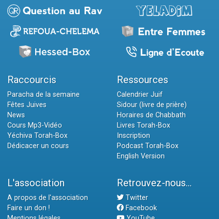
Raccourcis
Ressources
Paracha de la semaine
Calendrier Juif
Fêtes Juives
Sidour (livre de prière)
News
Horaires de Chabbath
Cours Mp3-Vidéo
Livres Torah-Box
Yéchiva Torah-Box
Inscription
Dédicacer un cours
Podcast Torah-Box
English Version
L'association
Retrouvez-nous...
A propos de l'association
Twitter
Faire un don !
Facebook
Mentions légales
YouTube