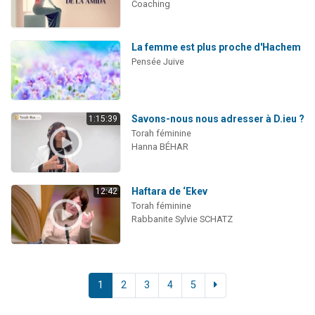
Coaching
La femme est plus proche d'Hachem
Pensée Juive
Savons-nous nous adresser à D.ieu ?
1:15:39
Torah féminine
Hanna BÉHAR
Haftara de ‘Ekev
12:42
Torah féminine
Rabbanite Sylvie SCHATZ
1
2
3
4
5