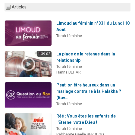
6 personnes viennent de nous rejoindre sur WhatsApp
Articles
4 personnes viennent de faire un don pour Reloger Rivka, 6 enfants, victime de violences...
Limoud au féminin n°331 du Lundi 10
2 personnes viennent de faire un don pour 1 Journée de Vacances Pour les Enfants
Août
4 personnes viennent de nous rejoindre sur WhatsApp
Torah féminine
3 nouvelles musiques dans Torah-Box Music
La place de la retenue dans la
1:39:02
relationship
Torah féminine
Hanna BÉHAR
Peut-on être heureux dans un
mariage contraire à la Halakha ?
(Rav...
Torah féminine
Réé : Vous êtes les enfants de
l'Éternel votre D.ieu !
Torah féminine
Rabbanite Gaëlle BERDUGO