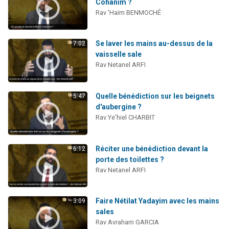
Cohanim ?
Rav 'Haïm BENMOCHÉ
Se laver les mains au-dessus de la
7:02
vaisselle sale
Rav Netanel ARFI
Quelle bénédiction sur les beignets
5:47
d'aubergine ?
Rav Ye'hiel CHARBIT
Réciter une bénédiction devant la
6:12
porte des toilettes ?
Rav Netanel ARFI
Faire Nétilat Yadayim avec les mains
3:09
sales
Rav Avraham GARCIA