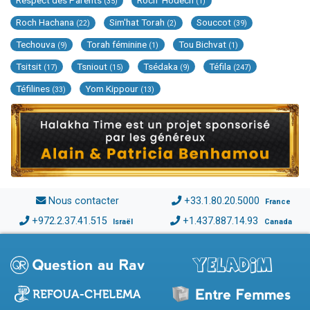
Respect des Parents
Roch 'Hodech
(35)
(1)
Roch Hachana
Sim'hat Torah
Souccot
(22)
(2)
(39)
Techouva
Torah féminine
Tou Bichvat
(9)
(1)
(1)
Tsitsit
Tsniout
Tsédaka
Téfila
(17)
(15)
(9)
(247)
Téfilines
Yom Kippour
(33)
(13)
Nous contacter
+33.1.80.20.5000
France
+972.2.37.41.515
+1.437.887.14.93
Israël
Canada