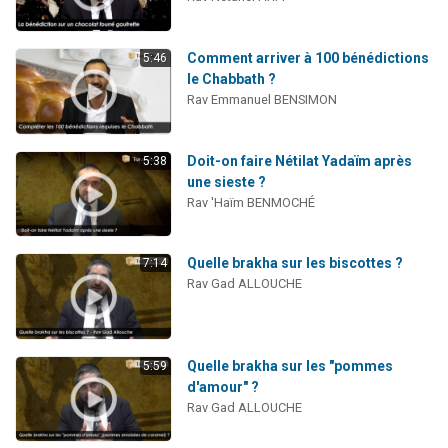
Il reste 49 places pour étudier en groupe sur Zoom
12 nouvelles musiques dans Torah-Box Music
Comment arriver à 100 bénédictions
5:46
3 personnes viennent de nous rejoindre sur WhatsApp
le Chabbath ?
Rav Emmanuel BENSIMON
2 personnes viennent de nous rejoindre sur WhatsApp
2 personnes viennent de nous rejoindre sur WhatsApp
Doit-on faire Nétilat Yadaïm après
5:38
une sieste ?
Rav 'Haïm BENMOCHÉ
Quelle brakha sur les biscottes ?
7:14
Rav Gad ALLOUCHE
Quelle brakha sur les "pommes
5:59
d'amour" ?
Rav Gad ALLOUCHE