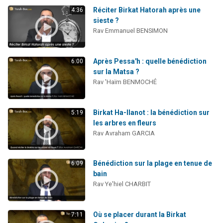
Réciter Birkat Hatorah après une
4:36
sieste ?
Rav Emmanuel BENSIMON
Après Pessa'h : quelle bénédiction
6:00
sur la Matsa ?
Rav 'Haïm BENMOCHÉ
Birkat Ha-Ilanot : la bénédiction sur
5:19
les arbres en fleurs
Rav Avraham GARCIA
Bénédiction sur la plage en tenue de
6:09
bain
Rav Ye'hiel CHARBIT
Où se placer durant la Birkat
7:11