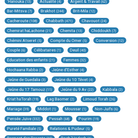
'Hanouka
Actualité
Argent & Travail
(13)
(4)
(62)
Bar-Mitsva
Brakhot
Brit-Mila
(7)
(244)
(12)
Cacheroute
Chabbath
Chavouot
(108)
(471)
(24)
Chemirat haLachone
Chemita
Chiddoukh
(21)
(13)
(7)
Chémini Atseret
Compte du Omer
Conversion
(5)
(5)
(12)
Couple
Célibataires
Deuil
(6)
(1)
(40)
Education des enfants
Femmes
(21)
(32)
Hochaana Rabba
Jeûne d'Esther
(2)
(4)
Jeûne de Guedalia
Jeûne du 10 Tévet
(3)
(4)
Jeûne du 17 Tamouz
Jeûne du 9 Av
Kabbala
(11)
(22)
(2)
Kriat haTorah
Lag Baomer
Limoud Torah
(19)
(2)
(26)
Mariage
Middot
Moussar
Non-Juifs
(39)
(1)
(1)
(6)
Pensée Juive
Pessah
Pourim
(332)
(68)
(19)
Pureté Familiale
Relations & Pudeur
(5)
(5)