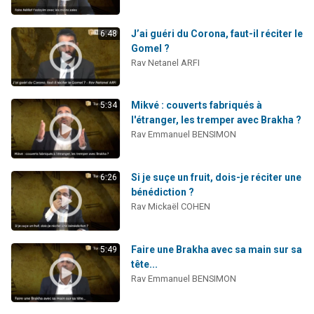
J’ai guéri du Corona, faut-il réciter le
6:48
Gomel ?
Rav Netanel ARFI
Mikvé : couverts fabriqués à
5:34
l'étranger, les tremper avec Brakha ?
Rav Emmanuel BENSIMON
Si je suçe un fruit, dois-je réciter une
6:26
bénédiction ?
Rav Mickaël COHEN
Faire une Brakha avec sa main sur sa
5:49
tête...
Rav Emmanuel BENSIMON