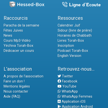
Raccourcis
Ressources
Paracha de la semaine
Calendrier Juif
Fêtes Juives
Sidour (livre de prière)
News
Horaires de Chabbath
Cours Mp3-Vidéo
Livres Torah-Box
Yéchiva Torah-Box
Inscription
Dédicacer un cours
Podcast Torah-Box
English Version
L'association
Retrouvez-nous...
A propos de l'association
Twitter
Faire un don !
Facebook
Mentions légales
YouTube
Nous contacter
WhatsApp
Aide (FAQ)
WhatsApp Femmes
Application iOS
Application Android