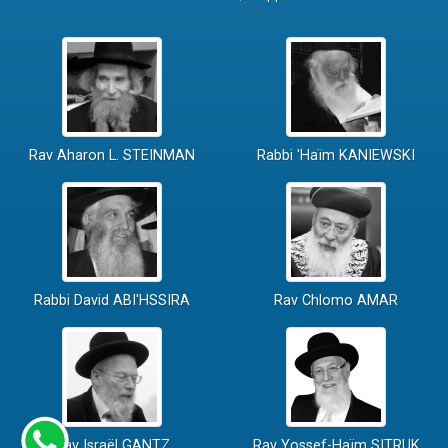
Rav Aharon L. STEINMAN
Rabbi 'Haïm KANIEWSKI
Rabbi David ABI'HSSIRA
Rav Chlomo AMAR
Rav Israël GANTZ
Rav Yossef-Haïm SITRUK