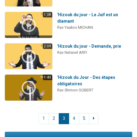
'Hizouk du jour - Le Juif est un
1:38
diamant
Rav Yaakov MICHAN
'Hizouk du jour - Demande, prie
2:09
Rav Netanel ARFI
'Hizouk du Jour - Des étapes
1:43
obligatoires
Rav Shimon GOBERT
1
2
3
4
5