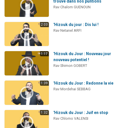
trouve dans nos puntions
2 personnes viennent de faire un don pour 1 Journée de Vacances Pour les Enfants
Rav Chalom GUENOUN
17 personnes viennent de demander une bénédiction
4 personnes viennent de nous rejoindre sur WhatsApp
'Hizouk du jour : Dis lui !
2:03
Rav Netanel ARFI
Il reste 49 places pour étudier en groupe sur Zoom
2 personnes viennent de nous rejoindre sur WhatsApp
'Hizouk du Jour : Nouveau jour
1:17
nouveau potentiel !
Rav Shimon GOBERT
'Hizouk du Jour : Redonne la vie
1:39
Rav Mordehai SEBBAG
'Hizouk du Jour : Juif en stop
1:32
Rav Chlomo VALENSI