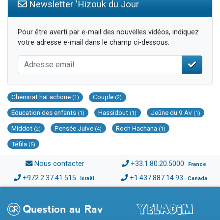
Newsletter 'Hizouk du Jour
Pour être averti par e-mail des nouvelles vidéos, indiquez
votre adresse e-mail dans le champ ci-dessous.
Chemirat haLachone
Couple
(1)
(2)
Education des enfants
Hassidout
Jeûne du 9 Av
(1)
(1)
(1)
Middot
Pensée Juive
Roch Hachana
(2)
(4)
(1)
Téfila
(5)
Nous contacter
+33.1.80.20.5000
France
+972.2.37.41.515
+1.437.887.14.93
Israël
Canada