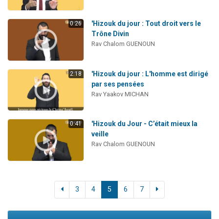
'Hizouk du jour : Tout droit vers le
0:26
Trône Divin
Rav Chalom GUENOUN
'Hizouk du jour : L'homme est dirigé
2:18
par ses pensées
Rav Yaakov MICHAN
'Hizouk du Jour - C’était mieux la
0:41
veille
Rav Chalom GUENOUN
3
4
5
6
7