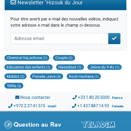
Newsletter 'Hizouk du Jour
Pour être averti par e-mail des nouvelles vidéos, indiquez
votre adresse e-mail dans le champ ci-dessous.
Chemirat haLachone
Couple
(1)
(2)
Education des enfants
Hassidout
Jeûne du 9 Av
(1)
(1)
(1)
Middot
Pensée Juive
Roch Hachana
(2)
(4)
(1)
Téfila
(5)
Nous contacter
+33.1.80.20.5000
France
+972.2.37.41.515
+1.437.887.14.93
Israël
Canada