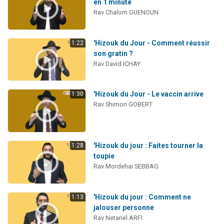
en 1 minute
Nouvelle émission radio : Visions de grandeur n°104 : Le Chabbath et le Birkat Hamazone à travers le temps
Rav Chalom GUENOUN
61 personnes viennent de demander une bénédiction
Ariel vient de donner son Maasser
'Hizouk du Jour - Comment réussir
1:22
son gratin ?
Il reste 49 places pour étudier en groupe sur Zoom
Rav David ICHAY
Eva vient de donner son Maasser
'Hizouk du Jour - Le vaccin arrive
1:30
Rav Shimon GOBERT
'Hizouk du jour : Faites tourner la
1:28
toupie
Rav Mordehai SEBBAG
'Hizouk du jour : Comment ne
1:13
jalouser personne
Rav Netanel ARFI