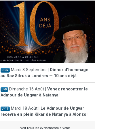
Mardi 8 Septembre |
Dinner d'hommage
J-32
au Rav Sitruk à Londres — 10 ans déjà
Dimanche 16 Août |
Venez rencontrer le
J-9
Admour de Ungvar à Natanya!
Mardi 18 Août |
Le Admour de Ungvar
J-11
recevra en plein Kikar de Natanya à Alonzo!
Voir tous les événements à venir