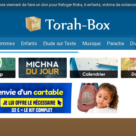
es viennent de faire un don pour Reloger Rivka, 6 enfants, victime de violences
es viennent de faire un don pour 1 Journée de Vacances Pour les Enfants
 viennent de demander une bénédiction
viennent de nous rejoindre sur WhatsApp
49 places pour étudier en groupe sur Zoom
emmes
Enfants
Etude sur Texte
Musique
Paracha
Di
nes viennent de faire un don pour Diane, 80 ans, dans un appartement insalu
 donner son Maasser
viennent de nous rejoindre sur WhatsApp
viennent de nous rejoindre sur WhatsApp
es viennent de faire un don pour 5 jours de vacances aux Orphelins
de donner son Maasser
viennent de nous rejoindre sur WhatsApp
 viennent de demander une bénédiction
lles musiques dans Torah-Box Music
nnes viennent de faire un don pour Sauvez la jambe de Yohan