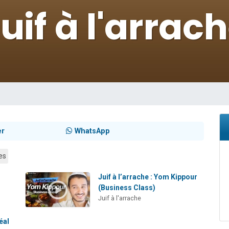
49 places pour étudier en groupe sur Zoom
viennent de nous rejoindre sur WhatsApp
viennent de nous rejoindre sur WhatsApp
les musiques dans Torah-Box Music
viennent de nous rejoindre sur WhatsApp
er
WhatsApp
es
Juif à l’arrache : Yom Kippour
(Business Class)
Juif à l'arrache
éal