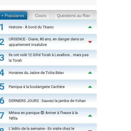
+ Populaires
Cours
Questions au Rav
1
Histoire - À bord du Titanic
2
URGENCE - Diane, 80 ans, en danger dans un
appartement insalubre
3
Ils ont volé 12 Sifré Torah à Levallois… mais pas
la Torah
4
Horaires du Jeûne de Ticha Béav
5
Panique à la boulangerie Cachère
6
DERNIERS JOURS : Sauvez la jambe de Yohan
7
Mitsva en panique 😨 Arriver à l'heure à la
Téfila
L'édito de la semaine - En visite chez le