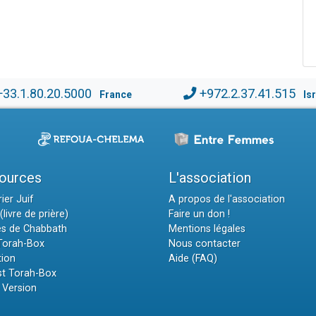
+33.1.80.20.5000
+972.2.37.41.515
France
Is
ources
L'association
ier Juif
A propos de l'association
(livre de prière)
Faire un don !
es de Chabbath
Mentions légales
 Torah-Box
Nous contacter
tion
Aide (FAQ)
t Torah-Box
 Version