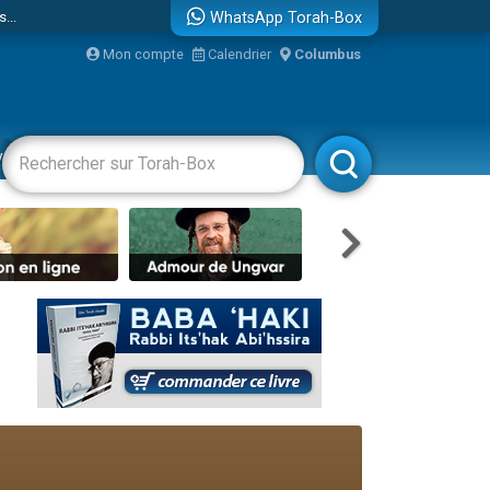
...
WhatsApp Torah-Box
Mon compte
Calendrier
Columbus
vertissements
Livres
Rabbanim
bre