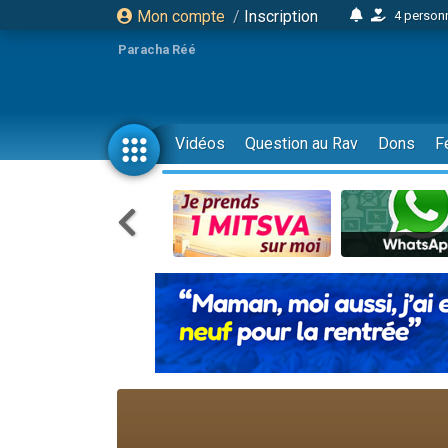
Mon compte
/
Inscription
4 personn
2 personn
Paracha Réé
17 personnes
4 personnes 
Il reste 
Vidéos
Question au Rav
Dons
F
23 person
Eva vient de
4 personnes 
3 personnes 
3 personn
Odaya vient 
2 personnes 
13 personnes
12 nouve
30 perso