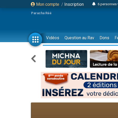
Mon compte
/
Inscription
6 personnes 
4 personn
Paracha Réé
2 personn
17 personnes
4 personnes 
Vidéos
Question au Rav
Dons
F
Il reste 
23 person
Eva vient de
4 personnes 
3 personnes 
3 personn
Odaya vient 
13 personnes
2 personnes 
30 perso