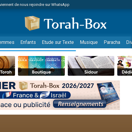
viennent de nous rejoindre sur WhatsApp
es viennent de faire un don pour Reloger Rivka, 6 enfants, victime de violences
es viennent de faire un don pour 1 Journée de Vacances Pour les Enfants
 viennent de demander une bénédiction
viennent de nous rejoindre sur WhatsApp
emmes
Enfants
Etude sur Texte
Musique
Paracha
Di
49 places pour étudier en groupe sur Zoom
nes viennent de faire un don pour Diane, 80 ans, dans un appartement insalu
 donner son Maasser
viennent de nous rejoindre sur WhatsApp
viennent de nous rejoindre sur WhatsApp
es viennent de faire un don pour 5 jours de vacances aux Orphelins
de donner son Maasser
 viennent de demander une bénédiction
viennent de nous rejoindre sur WhatsApp
nnes viennent de faire un don pour Sauvez la jambe de Yohan