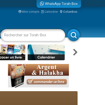
WhatsApp Torah-Box
...
Mon compte
Calendrier
Columbus
vertissements
Livres
Rabbanim
bre