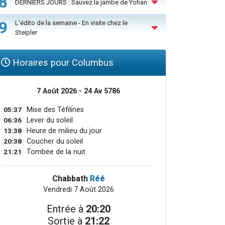
8
DERNIERS JOURS : Sauvez la jambe de Yohan
9
L'édito de la semaine - En visite chez le
Steipler
Horaires pour Columbus
7 Août 2026 - 24 Av 5786
05:37
Mise des Téfilines
06:36
Lever du soleil
13:38
Heure de milieu du jour
20:38
Coucher du soleil
21:21
Tombée de la nuit
Chabbath
Réé
Vendredi 7 Août 2026
Entrée à
20:20
Sortie à
21:22