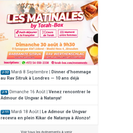
Mardi 8 Septembre |
Dinner d'hommage
J-32
au Rav Sitruk à Londres — 10 ans déjà
Dimanche 16 Août |
Venez rencontrer le
J-9
Admour de Ungvar à Natanya!
Mardi 18 Août |
Le Admour de Ungvar
J-11
recevra en plein Kikar de Natanya à Alonzo!
Voir tous les événements à venir