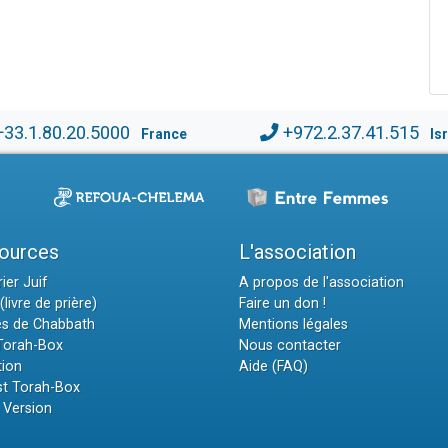
+33.1.80.20.5000
+972.2.37.41.515
France
Is
ources
L'association
ier Juif
A propos de l'association
(livre de prière)
Faire un don !
es de Chabbath
Mentions légales
 Torah-Box
Nous contacter
tion
Aide (FAQ)
t Torah-Box
 Version