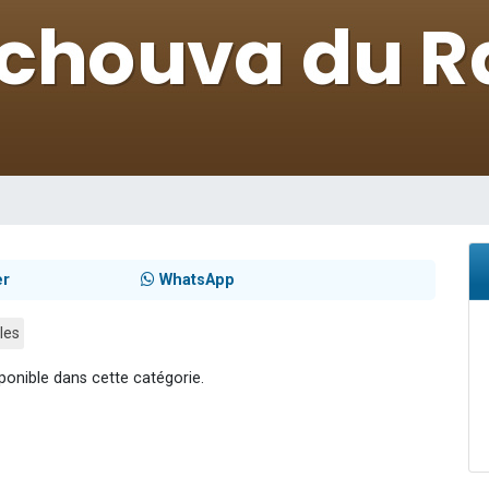
49 places pour étudier en groupe sur Zoom
lles musiques dans Torah-Box Music
viennent de nous rejoindre sur WhatsApp
viennent de nous rejoindre sur WhatsApp
viennent de nous rejoindre sur WhatsApp
er
WhatsApp
les
ponible dans cette catégorie.