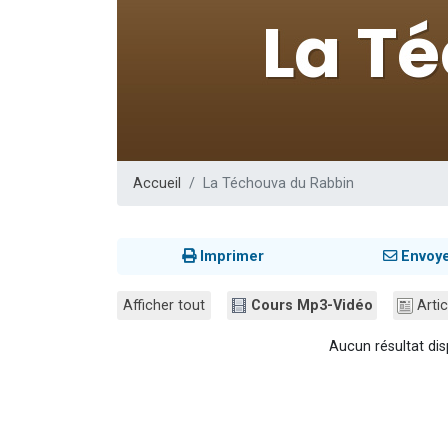
Il reste 
12 nouve
3 personnes 
2 personnes 
2 personnes 
Accueil
La Téchouva du Rabbin
Imprimer
Envoy
Afficher tout
Cours Mp3-Vidéo
Artic
Aucun résultat dis