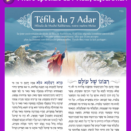
Deborah A.
Jessica R.
Carla N.
Déborah B.
Anthony A.
Corinne A.
Myriam Haya A.
Taly W.
Charles C.
Stephanie L.