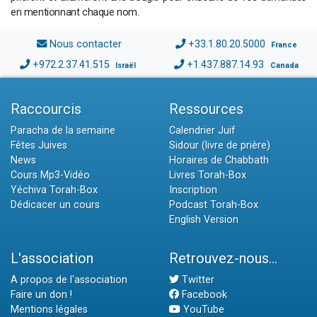
en mentionnant chaque nom.
Nous contacter
+33.1.80.20.5000
France
+972.2.37.41.515
+1.437.887.14.93
Israël
Canada
Raccourcis
Ressources
Paracha de la semaine
Calendrier Juif
Fêtes Juives
Sidour (livre de prière)
News
Horaires de Chabbath
Cours Mp3-Vidéo
Livres Torah-Box
Yéchiva Torah-Box
Inscription
Dédicacer un cours
Podcast Torah-Box
English Version
L'association
Retrouvez-nous...
A propos de l'association
Twitter
Faire un don !
Facebook
Mentions légales
YouTube