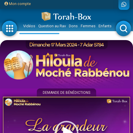
Mon compte
Vidéos
Question au Rav
Dons
Femmes
Enfants
Etude sur 
DEMANDE DE BÉNÉDICTIONS