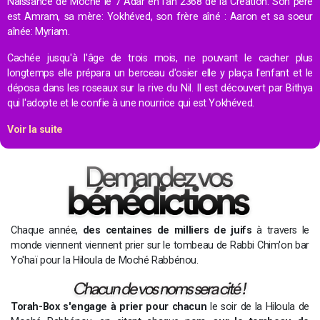
Naissance de Moché le 7 Adar en l'an 2368 de la Création. Son père
est Amram, sa mère: Yokhéved, son frère aîné : Aaron et sa soeur
aînée: Myriam.
Cachée jusqu'à l'âge de trois mois, ne pouvant le cacher plus
longtemps elle prépara un berceau d'osier elle y plaça l'enfant et le
déposa dans les roseaux sur la rive du Nil. Il est découvert par Bithya
qui l'adopte et le confie à une nourrice qui est Yokhéved.
Voir la suite
Chaque année,
des centaines de milliers de juifs
à travers le
monde viennent viennent prier sur le tombeau de Rabbi Chim'on bar
Yo'haï pour la Hiloula de Moché Rabbénou.
Torah-Box s'engage à prier pour chacun
le soir de la Hiloula de