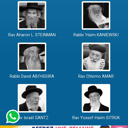
Rav Aharon L. STEINMAN
Rabbi 'Haïm KANIEWSKI
Rabbi David ABI'HSSIRA
Rav Chlomo AMAR
Rav Israël GANTZ
Rav Yossef-Haïm SITRUK