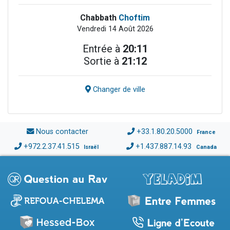
Chabbath
Choftim
Vendredi 14 Août 2026
Entrée à
20:11
Sortie à
21:12
Changer de ville
Nous contacter
+33.1.80.20.5000
France
+972.2.37.41.515
+1.437.887.14.93
Israël
Canada