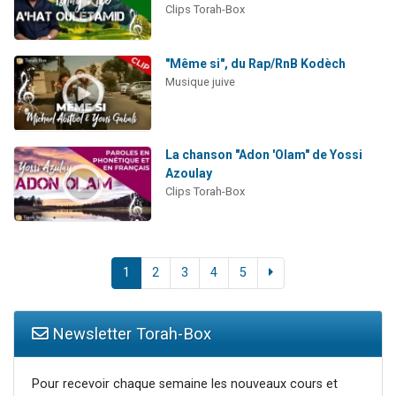
Clips Torah-Box
"Même si", du Rap/RnB Kodèch
Musique juive
La chanson "Adon 'Olam" de Yossi
Azoulay
Clips Torah-Box
1
2
3
4
5
Newsletter Torah-Box
Pour recevoir chaque semaine les nouveaux cours et