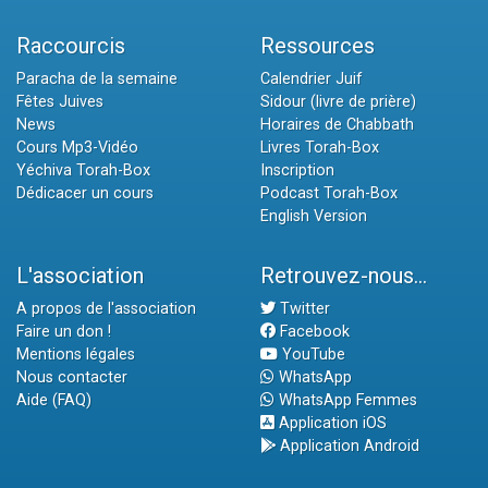
Raccourcis
Ressources
Paracha de la semaine
Calendrier Juif
Fêtes Juives
Sidour (livre de prière)
News
Horaires de Chabbath
Cours Mp3-Vidéo
Livres Torah-Box
Yéchiva Torah-Box
Inscription
Dédicacer un cours
Podcast Torah-Box
English Version
L'association
Retrouvez-nous...
A propos de l'association
Twitter
Faire un don !
Facebook
Mentions légales
YouTube
Nous contacter
WhatsApp
Aide (FAQ)
WhatsApp Femmes
Application iOS
Application Android