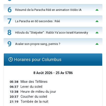
6
Résumé de la Paracha Réé en animation Vidéo IA
7
La Paracha en 60 secondes : Réé
8
Hiloula du "Steïpeler" : Rabbi Ya’acov Israël Kanievsky
9
Avaler son propre sang, permis ?
Horaires pour Columbus
8 Août 2026 - 25 Av 5786
05:38
Mise des Téfilines
06:37
Lever du soleil
13:38
Heure de milieu du jour
20:37
Coucher du soleil
21:19
Tombée de la nuit