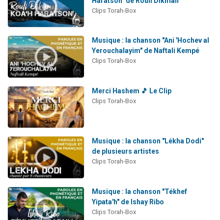
Haratson" de Rouli Dikman
13 personnes viennent de demander une bénédiction
Clips Torah-Box
30 personnes viennent de faire un don pour Sauvez la jambe de Yohan
Il reste 49 places pour étudier en groupe sur Zoom
Musique : la chanson "Ani 'Hochev al
Yerouchalayim" de Naftali Kempé
12 nouvelles musiques dans Torah-Box Music
Clips Torah-Box
29 personnes viennent de demander une bénédiction
Merci Hashem 🎵 Le Clip
Clips Torah-Box
Musique : la chanson "Lékha Dodi"
de plusieurs artistes
Clips Torah-Box
Musique : la chanson "Tékhef
Yipata'h" de Ishay Ribo
Clips Torah-Box