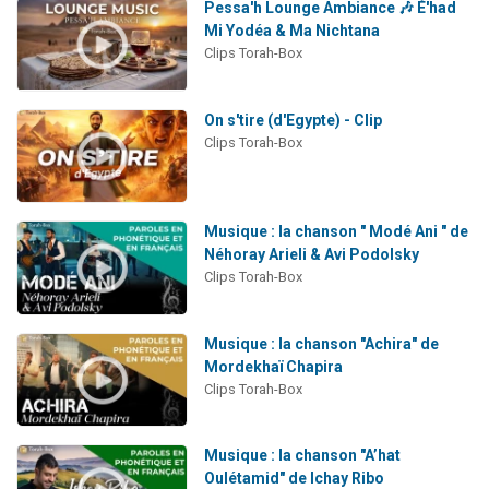
Pessa'h Lounge Ambiance 🎶 É'had
Mi Yodéa & Ma Nichtana
Clips Torah-Box
On s'tire (d'Egypte) - Clip
Clips Torah-Box
Musique : la chanson " Modé Ani " de
Néhoray Arieli & Avi Podolsky
Clips Torah-Box
Musique : la chanson "Achira" de
Mordekhaï Chapira
Clips Torah-Box
Musique : la chanson "A’hat
Oulétamid" de Ichay Ribo