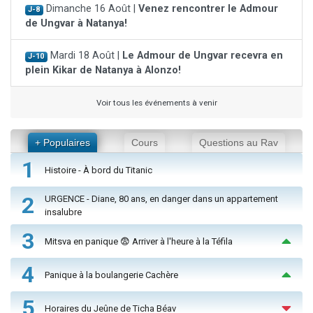
Dimanche 16 Août |
Venez rencontrer le Admour
J-8
de Ungvar à Natanya!
Mardi 18 Août |
Le Admour de Ungvar recevra en
J-10
plein Kikar de Natanya à Alonzo!
Voir tous les événements à venir
+ Populaires
Cours
Questions au Rav
1
Histoire - À bord du Titanic
2
URGENCE - Diane, 80 ans, en danger dans un appartement
insalubre
3
Mitsva en panique 😨 Arriver à l'heure à la Téfila
4
Panique à la boulangerie Cachère
5
Horaires du Jeûne de Ticha Béav