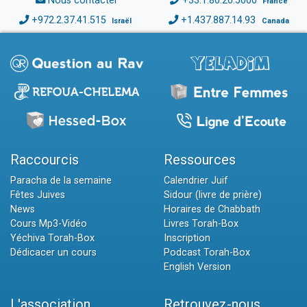
Nous contacter
+33.1.80.20.5000
France
+972.2.37.41.515
+1.437.887.14.93
Israël
Canada
Raccourcis
Ressources
Paracha de la semaine
Calendrier Juif
Fêtes Juives
Sidour (livre de prière)
News
Horaires de Chabbath
Cours Mp3-Vidéo
Livres Torah-Box
Yéchiva Torah-Box
Inscription
Dédicacer un cours
Podcast Torah-Box
English Version
L'association
Retrouvez-nous...