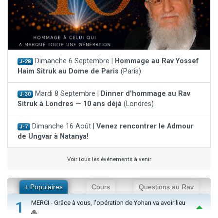
Dimanche 6 Septembre |
Hommage au Rav Yossef
J-28
Haim Sitruk au Dome de Paris
(Paris)
Mardi 8 Septembre |
Dinner d'hommage au Rav
J-30
Sitruk à Londres — 10 ans déjà
(Londres)
Dimanche 16 Août |
Venez rencontrer le Admour
J-7
de Ungvar à Natanya!
Voir tous les événements à venir
+ Populaires
Cours
Questions au Rav
1
MERCI - Grâce à vous, l'opération de Yohan va avoir lieu
🙏