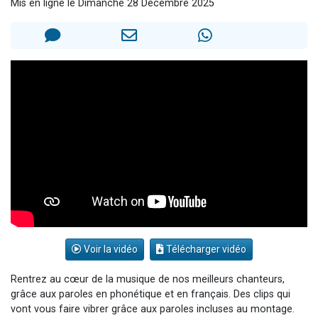
Mis en ligne le Dimanche 28 Décembre 2025
2 personnes viennent de faire un don pour 1 Journée de Vacances Pour les Enfants
17 personnes viennent de demander une bénédiction
4 personnes viennent de nous rejoindre sur WhatsApp
Il reste 49 places pour étudier en groupe sur Zoom
2 personnes viennent de nous rejoindre sur WhatsApp
Voir la vidéo
Télécharger vidéo
Rentrez au cœur de la musique de nos meilleurs chanteurs,
grâce aux paroles en phonétique et en français. Des clips qui
vont vous faire vibrer grâce aux paroles incluses au montage.