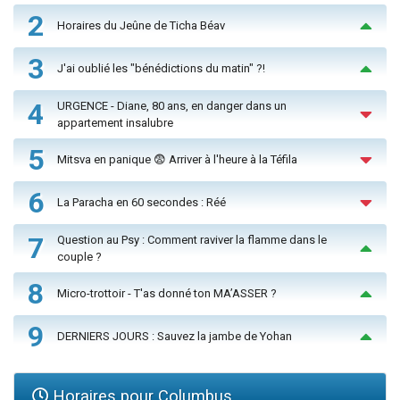
2
Horaires du Jeûne de Ticha Béav
3
J'ai oublié les "bénédictions du matin" ?!
4
URGENCE - Diane, 80 ans, en danger dans un
appartement insalubre
5
Mitsva en panique 😨 Arriver à l'heure à la Téfila
6
La Paracha en 60 secondes : Réé
7
Question au Psy : Comment raviver la flamme dans le
couple ?
8
Micro-trottoir - T'as donné ton MA’ASSER ?
9
DERNIERS JOURS : Sauvez la jambe de Yohan
Horaires pour Columbus