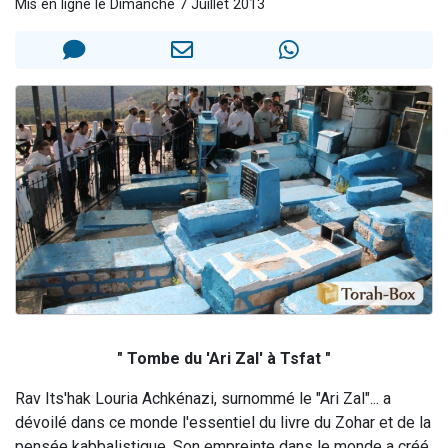
Mis en ligne le Dimanche 7 Juillet 2013
Ariel vient de donner son Maasser
Il reste 49 places pour étudier en groupe sur Zoom
Nathaniel vient de donner son Maasser
6 personnes viennent de faire un don pour 5 enfants déjà orphelins risquent de perdre leur maman
3 personnes viennent de nous rejoindre sur WhatsApp
" Tombe du 'Ari Zal' à Tsfat "
Rav Its'hak Louria Achkénazi, surnommé le "Ari Zal"... a
dévoilé dans ce monde l'essentiel du livre du Zohar et de la
pensée kabbalistique. Son empreinte dans le monde a créé