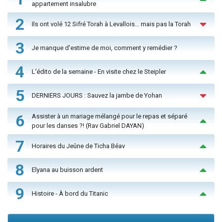
appartement insalubre
2
Ils ont volé 12 Sifré Torah à Levallois… mais pas la Torah
3
Je manque d'estime de moi, comment y remédier ?
4
L'édito de la semaine - En visite chez le Steipler
5
DERNIERS JOURS : Sauvez la jambe de Yohan
6
Assister à un mariage mélangé pour le repas et séparé
pour les danses ?! (Rav Gabriel DAYAN)
7
Horaires du Jeûne de Ticha Béav
8
Elyana au buisson ardent
9
Histoire - À bord du Titanic