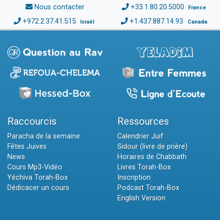
Nous contacter
+33.1.80.20.5000
France
+972.2.37.41.515
+1.437.887.14.93
Israël
Canada
Raccourcis
Ressources
Paracha de la semaine
Calendrier Juif
Fêtes Juives
Sidour (livre de prière)
News
Horaires de Chabbath
Cours Mp3-Vidéo
Livres Torah-Box
Yéchiva Torah-Box
Inscription
Dédicacer un cours
Podcast Torah-Box
English Version