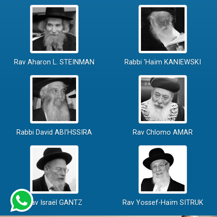
Rav Aharon L. STEINMAN
Rabbi 'Haïm KANIEWSKI
Rabbi David ABI'HSSIRA
Rav Chlomo AMAR
Rav Israël GANTZ
Rav Yossef-Haïm SITRUK