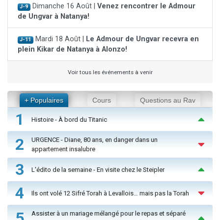
Dimanche 16 Août |
Venez rencontrer le Admour
J-9
de Ungvar à Natanya!
Mardi 18 Août |
Le Admour de Ungvar recevra en
J-11
plein Kikar de Natanya à Alonzo!
Voir tous les événements à venir
+ Populaires
Cours
Questions au Rav
1
Histoire - À bord du Titanic
2
URGENCE - Diane, 80 ans, en danger dans un
appartement insalubre
3
L'édito de la semaine - En visite chez le Steipler
4
Ils ont volé 12 Sifré Torah à Levallois… mais pas la Torah
5
Assister à un mariage mélangé pour le repas et séparé