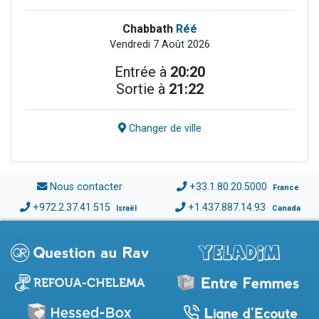
Chabbath
Réé
Vendredi 7 Août 2026
Entrée à
20:20
Sortie à
21:22
Changer de ville
Nous contacter
+33.1.80.20.5000
France
+972.2.37.41.515
+1.437.887.14.93
Israël
Canada