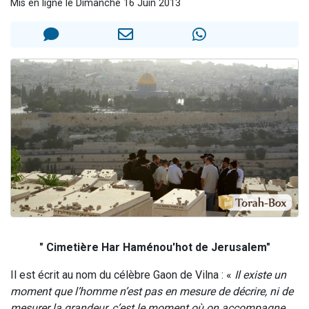
Mis en ligne le Dimanche 16 Juin 2013
Nouvelle émission radio : Visions de grandeur n°104 : Le Chabbath et le Birkat Hamazone à travers le temps
61 personnes viennent de demander une bénédiction
Ariel vient de donner son Maasser
Il reste 49 places pour étudier en groupe sur Zoom
Eva vient de donner son Maasser
" Cimetière Har Haménou'hot de Jerusalem"
Il est écrit au nom du célèbre Gaon de Vilna : «
Il existe un
moment que l’homme n’est pas en mesure de décrire, ni de
mesurer la grandeur, c’est le moment où on accompagne