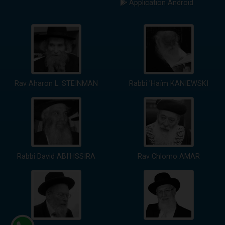
Application Android
Rav Aharon L. STEINMAN
Rabbi 'Haïm KANIEWSKI
Rabbi David ABI'HSSIRA
Rav Chlomo AMAR