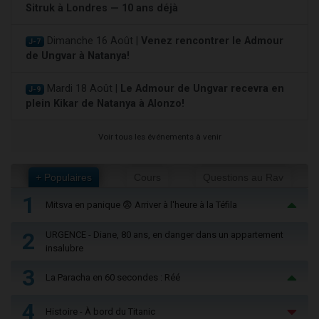
Sitruk à Londres — 10 ans déjà
Dimanche 16 Août |
Venez rencontrer le Admour
J-7
de Ungvar à Natanya!
Mardi 18 Août |
Le Admour de Ungvar recevra en
J-9
plein Kikar de Natanya à Alonzo!
Voir tous les événements à venir
+ Populaires
Cours
Questions au Rav
1
Mitsva en panique 😨 Arriver à l'heure à la Téfila
2
URGENCE - Diane, 80 ans, en danger dans un appartement
insalubre
3
La Paracha en 60 secondes : Réé
4
Histoire - À bord du Titanic