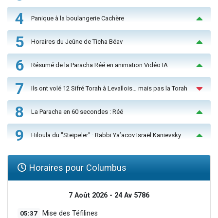
4
Panique à la boulangerie Cachère
5
Horaires du Jeûne de Ticha Béav
6
Résumé de la Paracha Réé en animation Vidéo IA
7
Ils ont volé 12 Sifré Torah à Levallois… mais pas la Torah
8
La Paracha en 60 secondes : Réé
9
Hiloula du "Steïpeler" : Rabbi Ya’acov Israël Kanievsky
Horaires pour Columbus
7 Août 2026 - 24 Av 5786
05:37
Mise des Téfilines