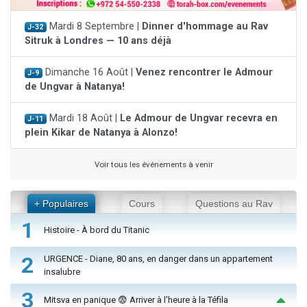
Mardi 8 Septembre |
Dinner d'hommage au Rav
J-32
Sitruk à Londres — 10 ans déjà
Dimanche 16 Août |
Venez rencontrer le Admour
J-9
de Ungvar à Natanya!
Mardi 18 Août |
Le Admour de Ungvar recevra en
J-11
plein Kikar de Natanya à Alonzo!
Voir tous les événements à venir
+ Populaires
Cours
Questions au Rav
1
Histoire - À bord du Titanic
2
URGENCE - Diane, 80 ans, en danger dans un appartement
insalubre
3
Mitsva en panique 😨 Arriver à l'heure à la Téfila