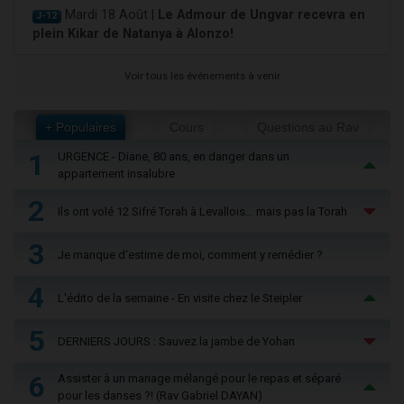
Mardi 18 Août |
Le Admour de Ungvar recevra en
J-12
plein Kikar de Natanya à Alonzo!
Voir tous les événements à venir
+ Populaires
Cours
Questions au Rav
1
URGENCE - Diane, 80 ans, en danger dans un
appartement insalubre
2
Ils ont volé 12 Sifré Torah à Levallois… mais pas la Torah
3
Je manque d'estime de moi, comment y remédier ?
4
L'édito de la semaine - En visite chez le Steipler
5
DERNIERS JOURS : Sauvez la jambe de Yohan
6
Assister à un mariage mélangé pour le repas et séparé
pour les danses ?! (Rav Gabriel DAYAN)