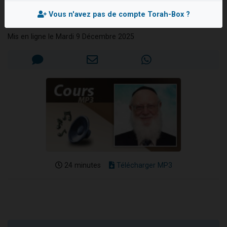
notaire
Ariel vient de donner son Maasser
Vous n'avez pas de compte Torah-Box ?
Rav David BREISACHER
Il reste 49 places pour étudier en groupe sur Zoom
Mis en ligne le Mardi 9 Décembre 2025
Nathaniel vient de donner son Maasser
6 personnes viennent de faire un don pour 5 enfants déjà orphelins risquent de perdre leur maman
3 personnes viennent de nous rejoindre sur WhatsApp
24 minutes
Télécharger MP3