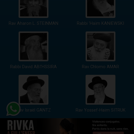
Rav Aharon L. STEINMAN
Rabbi 'Haïm KANIEWSKI
Rabbi David ABI'HSSIRA
Rav Chlomo AMAR
Rav Israël GANTZ
Rav Yossef-Haïm SITRUK