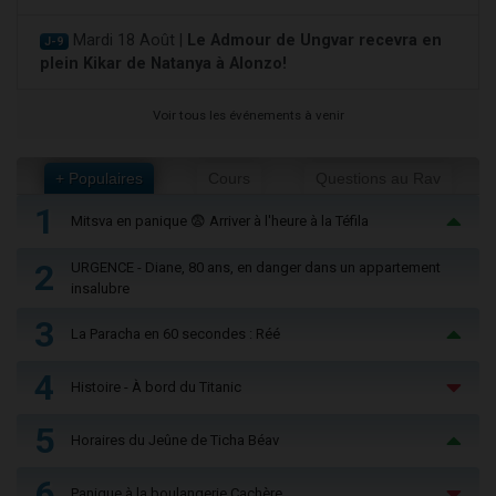
Mardi 18 Août |
Le Admour de Ungvar recevra en
J-9
plein Kikar de Natanya à Alonzo!
Voir tous les événements à venir
+ Populaires
Cours
Questions au Rav
1
Mitsva en panique 😨 Arriver à l'heure à la Téfila
2
URGENCE - Diane, 80 ans, en danger dans un appartement
insalubre
3
La Paracha en 60 secondes : Réé
4
Histoire - À bord du Titanic
5
Horaires du Jeûne de Ticha Béav
6
Panique à la boulangerie Cachère