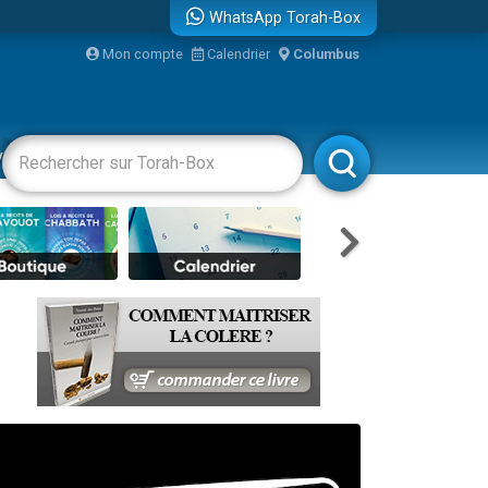
WhatsApp Torah-Box
Mon compte
Calendrier
Columbus
vertissements
Livres
Rabbanim
re
...