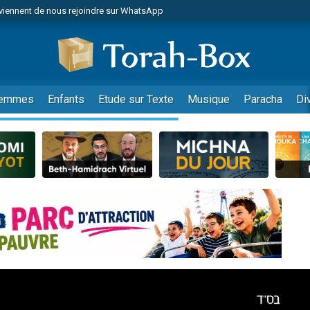
viennent de nous rejoindre sur WhatsApp
r vient de donner son Maasser
nes viennent de faire un don pour Événements Torah-Box
es viennent de faire un don pour Tsédaka : pauvres d'Israel
viennent de nous rejoindre sur WhatsApp
emmes
Enfants
Etude sur Texte
Musique
Paracha
Di
 viennent de demander une bénédiction
es viennent de faire un don pour Diane, 80 ans, dans un appartement insalub
49 places pour étudier en groupe sur Zoom
viennent de nous rejoindre sur WhatsApp
 viennent de demander une bénédiction
49 places pour étudier en groupe sur Zoom
viennent de nous rejoindre sur WhatsApp
viennent de nous rejoindre sur WhatsApp
es viennent de faire un don pour Reloger Rivka, 6 enfants, victime de violences
es viennent de faire un don pour 1 Journée de Vacances Pour les Enfants