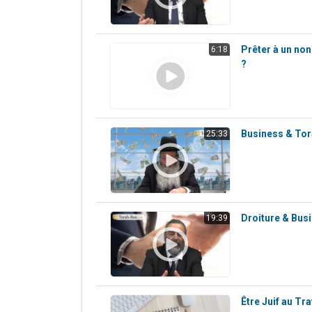
Prêter à un non
6:18
?
Business & To
25:33
Droiture & Bus
19:39
Être Juif au Tra