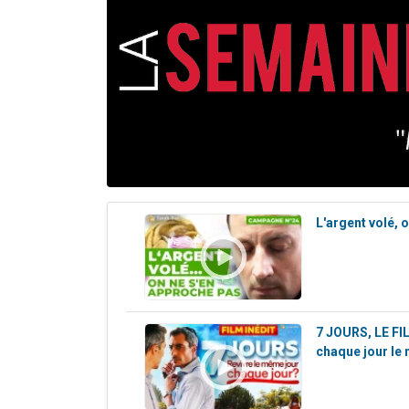
17 personnes
4 personnes 
Il reste 
Eva vient de
Eli vient de 
L'argent volé, 
7 JOURS, LE FILM
chaque jour le