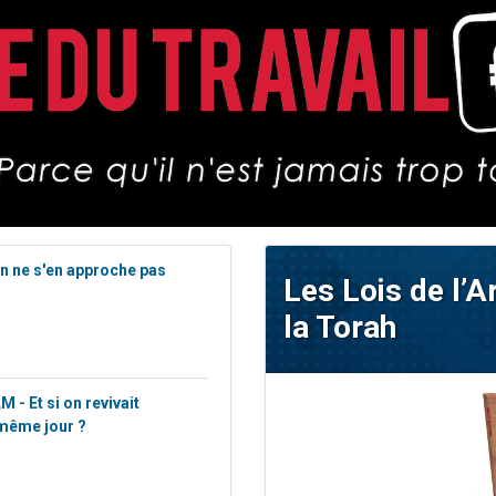
 viennent de demander une bénédiction
viennent de nous rejoindre sur WhatsApp
49 places pour étudier en groupe sur Zoom
 donner son Maasser
donner son Maasser
on ne s'en approche pas
Les Lois de l’A
la Torah
 - Et si on revivait
 même jour ?