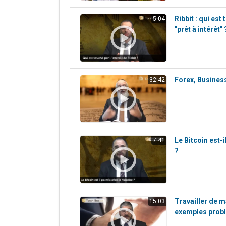
Ribbit : qui est
5:04
"prêt à intérêt" 
Forex, Business
32:42
Le Bitcoin est-
7:41
?
Travailler de m
15:03
exemples prob