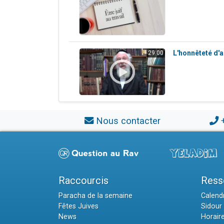
L'honnêteté d'a
29:00
Nous contacter
Raccourcis
Ress
Paracha de la semaine
Calendr
Fêtes Juives
Sidour 
News
Horair