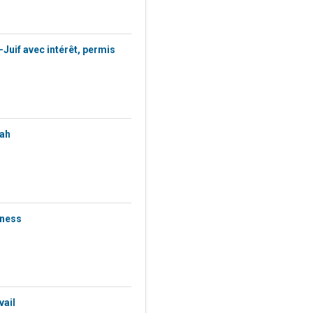
-Juif avec intérêt, permis
rah
iness
vail