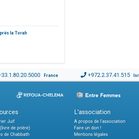
près la Torah
+33.1.80.20.5000
+972.2.37.41.515
France
Is
ources
L'association
ier Juif
A propos de l'association
(livre de prière)
Faire un don !
es de Chabbath
Mentions légales