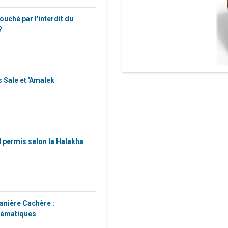
 touché par l'interdit du
?
 Sale et 'Amalek
il permis selon la Halakha
anière Cachère :
lématiques