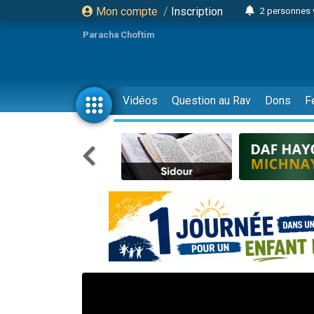
Mon compte
/
Inscription
2 personnes 
Lisbel Esthe
Paracha Choftim
3 person
2 personn
3 personnes 
Vidéos
Question au Rav
Dons
F
11 personnes
3 personn
Il reste 
2 personnes 
29 personnes
Il reste 
2 personnes 
6 personnes 
4 personn
2 personn