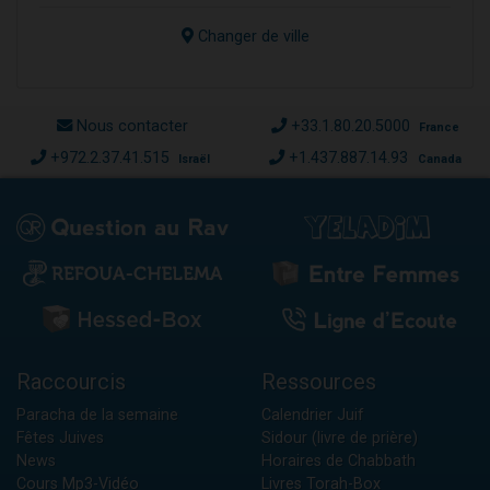
Changer de ville
Nous contacter
+33.1.80.20.5000
France
+972.2.37.41.515
+1.437.887.14.93
Israël
Canada
Raccourcis
Ressources
Paracha de la semaine
Calendrier Juif
Fêtes Juives
Sidour (livre de prière)
News
Horaires de Chabbath
Cours Mp3-Vidéo
Livres Torah-Box