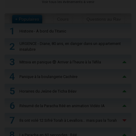
Voir tous les événements à venir
+ Populaires
Cours
Questions au Rav
1
Histoire - À bord du Titanic
2
URGENCE - Diane, 80 ans, en danger dans un appartement
insalubre
3
Mitsva en panique 😨 Arriver à l'heure à la Téfila
4
Panique à la boulangerie Cachère
5
Horaires du Jeûne de Ticha Béav
6
Résumé de la Paracha Réé en animation Vidéo IA
7
Ils ont volé 12 Sifré Torah à Levallois… mais pas la Torah
8
La Paracha en 60 secondes : Réé