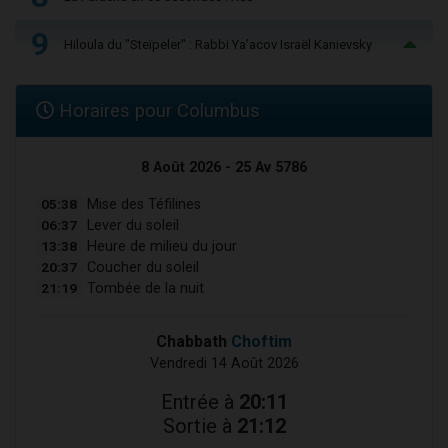
9
Hiloula du "Steïpeler" : Rabbi Ya’acov Israël Kanievsky
Horaires pour Columbus
8 Août 2026 - 25 Av 5786
05:38
Mise des Téfilines
06:37
Lever du soleil
13:38
Heure de milieu du jour
20:37
Coucher du soleil
21:19
Tombée de la nuit
Chabbath
Choftim
Vendredi 14 Août 2026
Entrée à
20:11
Sortie à
21:12