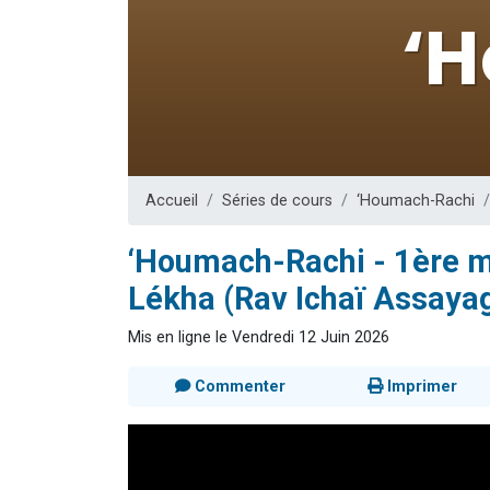
2 personnes 
13 personnes
Il reste 
12 nouve
30 perso
Accueil
Séries de cours
‘Houmach-Rachi
‘Houmach-Rachi - 1ère m
Lékha (Rav Ichaï Assaya
Mis en ligne le Vendredi 12 Juin 2026
Commenter
Imprimer