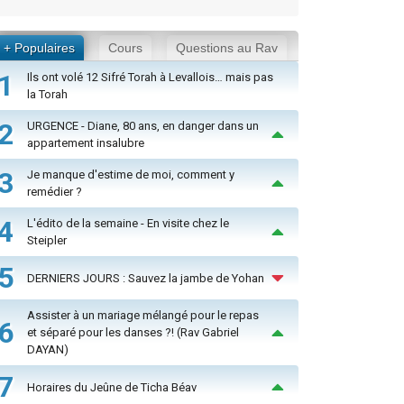
+ Populaires
Cours
Questions au Rav
1
Ils ont volé 12 Sifré Torah à Levallois… mais pas
la Torah
2
URGENCE - Diane, 80 ans, en danger dans un
appartement insalubre
3
Je manque d'estime de moi, comment y
remédier ?
4
L'édito de la semaine - En visite chez le
Steipler
5
DERNIERS JOURS : Sauvez la jambe de Yohan
Assister à un mariage mélangé pour le repas
6
et séparé pour les danses ?! (Rav Gabriel
DAYAN)
7
Horaires du Jeûne de Ticha Béav