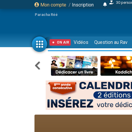
Mon compte
/
Inscription
3 personnes 
2 personnes 
Paracha Réé
3 personnes 
2 nouvel
8 personn
Vidéos
Question au Rav
ON AIR
4 personn
Nouvelle émis
61 personnes
Il reste 
Ariel vient 
Nathaniel vi
6 personn
2 personn
10 personnes
Il reste 