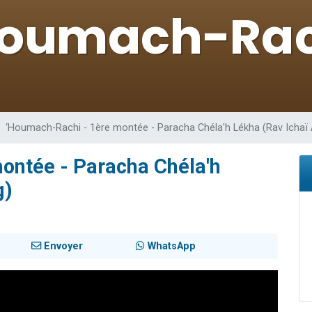
viennent de nous rejoindre sur WhatsApp
 viennent de demander une bénédiction
49 places pour étudier en groupe sur Zoom
lles musiques dans Torah-Box Music
nnes viennent de faire un don pour Sauvez la jambe de Yohan
‘Houmach-Rachi - 1ère montée - Paracha Chéla'h Lékha (Rav Ichaï
ontée - Paracha Chéla'h
g)
Envoyer
WhatsApp