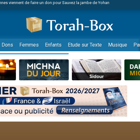
viennent de nous rejoindre sur WhatsApp
viennent de nous rejoindre sur WhatsApp
viennent de nous rejoindre sur WhatsApp
les musiques dans Torah-Box Music
es viennent de faire un don pour Tsédaka : pauvres d'Israel
Dons
Femmes
Enfants
Etude sur Texte
Musique
Pa
es viennent de faire un don pour Diane, 80 ans, dans un appartement insalub
sion radio : Visions de grandeur n°104 : Le Chabbath et le Birkat Hamazone à 
 viennent de demander une bénédiction
49 places pour étudier en groupe sur Zoom
de donner son Maasser
ent de donner son Maasser
es viennent de faire un don pour 5 enfants déjà orphelins risquent de perdre
es viennent de faire un don pour Reloger Rivka, 6 enfants, victime de violences
 viennent de demander une bénédiction
49 places pour étudier en groupe sur Zoom