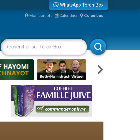
WhatsApp Torah-Box
Mon compte
Calendrier
Columbus
racha
Divertissements
Livres
Rabbanim
re
travers le temps
 leur maman
...