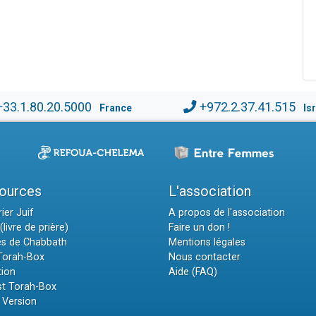
+33.1.80.20.5000
+972.2.37.41.515
France
Is
ources
L'association
ier Juif
A propos de l'association
(livre de prière)
Faire un don !
es de Chabbath
Mentions légales
 Torah-Box
Nous contacter
tion
Aide (FAQ)
t Torah-Box
 Version