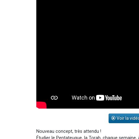
Voir la vidé
Nouveau concept, très attendu !
Étudier le Pentateuque, la Torah, chaque semaine,