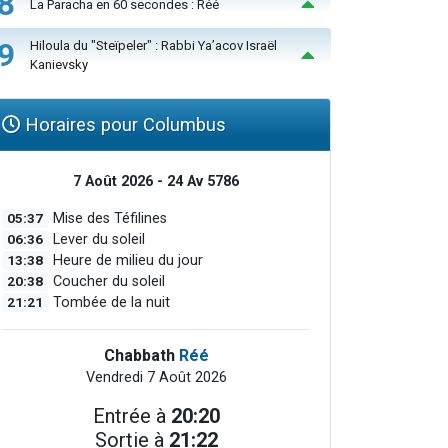
8
La Paracha en 60 secondes : Réé
9
Hiloula du "Steïpeler" : Rabbi Ya’acov Israël
Kanievsky
Horaires pour Columbus
7 Août 2026 - 24 Av 5786
05:37
Mise des Téfilines
06:36
Lever du soleil
13:38
Heure de milieu du jour
20:38
Coucher du soleil
21:21
Tombée de la nuit
Chabbath
Réé
Vendredi 7 Août 2026
Entrée à
20:20
Sortie à
21:22