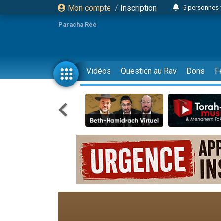
Mon compte
/
Inscription
6 personnes 
4 personn
Paracha Réé
2 personn
17 personnes
4 personnes 
Vidéos
Question au Rav
Dons
F
Il reste 
23 person
Eva vient de
4 personnes 
3 personnes 
3 personn
Odaya vient 
13 personnes
2 personnes 
30 perso