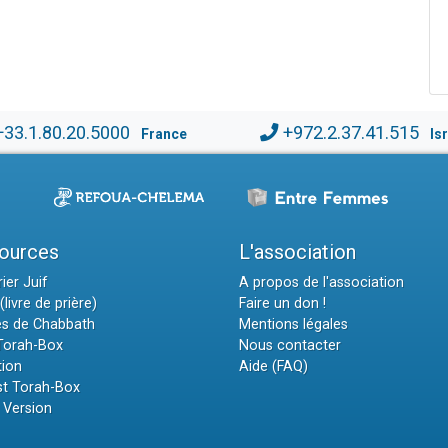
+33.1.80.20.5000
+972.2.37.41.515
France
Is
ources
L'association
ier Juif
A propos de l'association
(livre de prière)
Faire un don !
es de Chabbath
Mentions légales
 Torah-Box
Nous contacter
tion
Aide (FAQ)
t Torah-Box
 Version