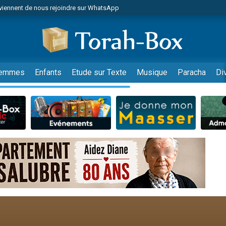
viennent de nous rejoindre sur WhatsApp
es viennent de faire un don pour Reloger Rivka, 6 enfants, victime de violences
es viennent de faire un don pour 1 Journée de Vacances Pour les Enfants
 viennent de demander une bénédiction
viennent de nous rejoindre sur WhatsApp
emmes
Enfants
Etude sur Texte
Musique
Paracha
Di
49 places pour étudier en groupe sur Zoom
nes viennent de faire un don pour Diane, 80 ans, dans un appartement insalu
 donner son Maasser
viennent de nous rejoindre sur WhatsApp
viennent de nous rejoindre sur WhatsApp
es viennent de faire un don pour 5 jours de vacances aux Orphelins
de donner son Maasser
 viennent de demander une bénédiction
viennent de nous rejoindre sur WhatsApp
nnes viennent de faire un don pour Sauvez la jambe de Yohan