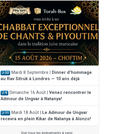
Mardi 8 Septembre |
Dinner d'hommage
J-32
au Rav Sitruk à Londres — 10 ans déjà
Dimanche 16 Août |
Venez rencontrer le
J-9
Admour de Ungvar à Natanya!
Mardi 18 Août |
Le Admour de Ungvar
J-11
recevra en plein Kikar de Natanya à Alonzo!
Voir tous les événements à venir