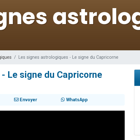
49 places pour étudier en groupe sur Zoom
lles musiques dans Torah-Box Music
viennent de nous rejoindre sur WhatsApp
viennent de nous rejoindre sur WhatsApp
viennent de nous rejoindre sur WhatsApp
giques
Les signes astrologiques - Le signe du Capricorne
 - Le signe du Capricorne
Envoyer
WhatsApp