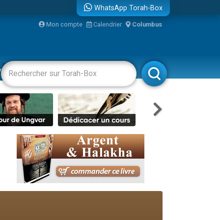
WhatsApp Torah-Box
...
Mon compte
Calendrier
Columbus
vertissements
Livres
Rabbanim
bre