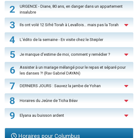
2
URGENCE - Diane, 80 ans, en danger dans un appartement
insalubre
3
Ils ont volé 12 Sifré Torah à Levallois… mais pas la Torah
4
L'édito de la semaine - En visite chez le Steipler
5
Je manque d'estime de moi, comment y remédier ?
6
Assister à un mariage mélangé pour le repas et séparé pour
les danses ?! (Rav Gabriel DAYAN)
7
DERNIERS JOURS : Sauvez la jambe de Yohan
8
Horaires du Jeûne de Ticha Béav
9
Elyana au buisson ardent
Horaires pour Columbus