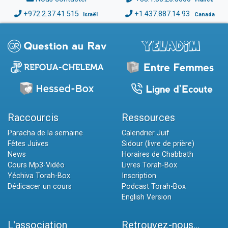
+972.2.37.41.515
+1.437.887.14.93
Israël
Canada
Raccourcis
Ressources
Paracha de la semaine
Calendrier Juif
Fêtes Juives
Sidour (livre de prière)
News
Horaires de Chabbath
Cours Mp3-Vidéo
Livres Torah-Box
Yéchiva Torah-Box
Inscription
Dédicacer un cours
Podcast Torah-Box
English Version
L'association
Retrouvez-nous...