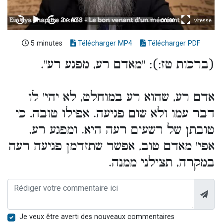
5 minutes
Télécharger MP4
Télécharger PDF
(ברכות טז:): "מאדם רע, מפגע רע".
אדם רע, שהוא רע במוחלט, לא יהי' לו
דבר עמו ולא שום פגיעה. אפילו טובה, כי
טובתן של רשעים רעה היא. ומפגע רע,
אפי' מאדם טוב, אפשר שתזדמן פגיעה רעה
במקרה, תצילני ממנה.
Je veux être averti des nouveaux commentaires