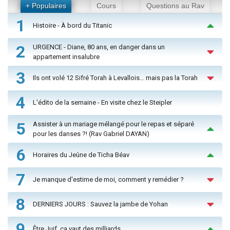
+ Populaires
Cours
Questions au Rav
1
Histoire - À bord du Titanic
2
URGENCE - Diane, 80 ans, en danger dans un
appartement insalubre
3
Ils ont volé 12 Sifré Torah à Levallois… mais pas la Torah
4
L'édito de la semaine - En visite chez le Steipler
5
Assister à un mariage mélangé pour le repas et séparé
pour les danses ?! (Rav Gabriel DAYAN)
6
Horaires du Jeûne de Ticha Béav
7
Je manque d'estime de moi, comment y remédier ?
8
DERNIERS JOURS : Sauvez la jambe de Yohan
9
Être Juif, ça vaut des milliards