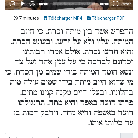
7 minutes
Télécharger MP4
Télécharger PDF
ההפרש אשר בין מיתה וכרת. כי חיוב
המיתה. עליו ולא על זרעו. ובעונש הכרת.
והוא וזרעו נכרת. אולם אמרו רבותינו
זכרונם לברכה כי על ענין אחד ועל צד
ינשא חומר המיתה בידי שמים מן הכרת. כי
מי שהוא חייב מיתה בידי שמים עולה מות
בחלוניו. ובעלי חיים מקנה קנינו מתים.
פרתו רועה באפר והיא מתה. תרנגולתו
רועה באשפה והיא מתה. וידבק המות בו
עד כלותו אותו.