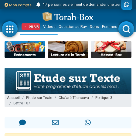
17 personnes viennent de demander une bénédiction
Mon compte
4 personnes viennent de nous rejoindre sur WhatsApp
Il reste 49 places pour étudier en groupe sur Zoom
Vidéos
Question au Rav
Dons
Femmes
Enfants
ON AIR
23 personnes viennent de faire un don pour Diane, 80 ans, dans un appartement insalubre
Eva vient de donner son Maasser
4 personnes viennent de nous rejoindre sur WhatsApp
3 personnes viennent de nous rejoindre sur WhatsApp
3 personnes viennent de faire un don pour 5 jours de vacances aux Orphelins
Odaya vient de donner son Maasser
13 personnes viennent de demander une bénédiction
2 personnes viennent de nous rejoindre sur WhatsApp
Accueil
Etude sur Texte
Cha'aré Téchouva
Portique 3
Lettre 107
30 personnes viennent de faire un don pour Sauvez la jambe de Yohan
12 nouvelles musiques dans Torah-Box Music
Il reste 49 places pour étudier en groupe sur Zoom
3 personnes viennent de nous rejoindre sur WhatsApp