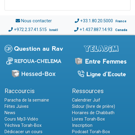
Nous contacter
+33.1.80.20.5000
France
+972.2.37.41.515
+1.437.887.14.93
Israël
Canada
Raccourcis
Ressources
Paracha de la semaine
Calendrier Juif
Fêtes Juives
Sidour (livre de prière)
News
Horaires de Chabbath
Cours Mp3-Vidéo
Livres Torah-Box
Yéchiva Torah-Box
Inscription
Dédicacer un cours
Podcast Torah-Box