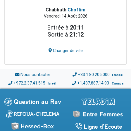
Chabbath
Choftim
Vendredi 14 Août 2026
Entrée à
20:11
Sortie à
21:12
Changer de ville
Nous contacter
+33.1.80.20.5000
France
+972.2.37.41.515
+1.437.887.14.93
Israël
Canada