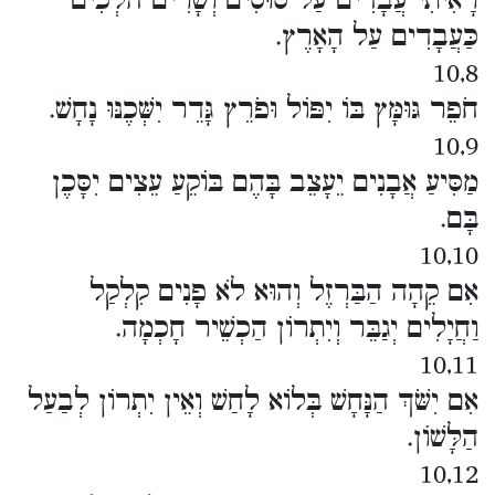
רָאִיתִי עֲבָדִים עַל סוּסִים וְשָׂרִים הֹלְכִים
כַּעֲבָדִים עַל הָאָרֶץ.
10,8
חֹפֵר גּוּמָּץ בּוֹ יִפּוֹל וּפֹרֵץ גָּדֵר יִשְּׁכֶנּוּ נָחָשׁ.
10,9
מַסִּיעַ אֲבָנִים יֵעָצֵב בָּהֶם בּוֹקֵעַ עֵצִים יִסָּכֶן
בָּם.
10,10
אִם קֵהָה הַבַּרְזֶל וְהוּא לֹא פָנִים קִלְקַל
וַחֲיָלִים יְגַבֵּר וְיִתְרוֹן הַכְשֵׁיר חָכְמָה.
10,11
אִם יִשֹּׁךְ הַנָּחָשׁ בְּלוֹא לָחַשׁ וְאֵין יִתְרוֹן לְבַעַל
הַלָּשׁוֹן.
10,12