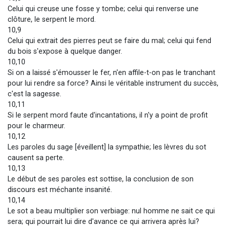
Celui qui creuse une fosse y tombe; celui qui renverse une
clôture, le serpent le mord.
10,9
Celui qui extrait des pierres peut se faire du mal; celui qui fend
du bois s'expose à quelque danger.
10,10
Si on a laissé s'émousser le fer, n'en affile-t-on pas le tranchant
pour lui rendre sa force? Ainsi le véritable instrument du succès,
c'est la sagesse.
10,11
Si le serpent mord faute d'incantations, il n'y a point de profit
pour le charmeur.
10,12
Les paroles du sage [éveillent] la sympathie; les lèvres du sot
causent sa perte.
10,13
Le début de ses paroles est sottise, la conclusion de son
discours est méchante insanité.
10,14
Le sot a beau multiplier son verbiage: nul homme ne sait ce qui
sera; qui pourrait lui dire d'avance ce qui arrivera après lui?