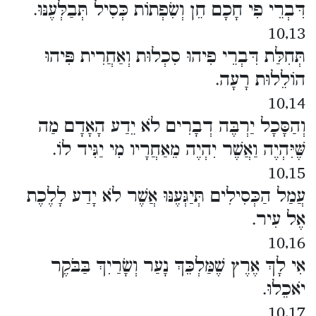
דִּבְרֵי פִי חָכָם חֵן וְשִׂפְתוֹת כְּסִיל תְּבַלְּעֶנּוּ.
10,13
תְּחִלַּת דִּבְרֵי פִיהוּ סִכְלוּת וְאַחֲרִית פִּיהוּ
הוֹלֵלוּת רָעָה.
10,14
וְהַסָּכָל יַרְבֶּה דְבָרִים לֹא יֵדַע הָאָדָם מַה
שֶּׁיִּהְיֶה וַאֲשֶׁר יִהְיֶה מֵאַחֲרָיו מִי יַגִּיד לוֹ.
10,15
עֲמַל הַכְּסִילִים תְּיַגְּעֶנּוּ אֲשֶׁר לֹא יָדַע לָלֶכֶת
אֶל עִיר.
10,16
אִי לָךְ אֶרֶץ שֶׁמַּלְכֵּךְ נָעַר וְשָׂרַיִךְ בַּבֹּקֶר
יֹאכֵלוּ.
10,17