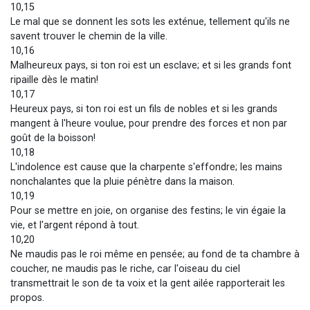
10,15
Le mal que se donnent les sots les exténue, tellement qu'ils ne
savent trouver le chemin de la ville.
10,16
Malheureux pays, si ton roi est un esclave; et si les grands font
ripaille dès le matin!
10,17
Heureux pays, si ton roi est un fils de nobles et si les grands
mangent à l'heure voulue, pour prendre des forces et non par
goût de la boisson!
10,18
L'indolence est cause que la charpente s'effondre; les mains
nonchalantes que la pluie pénètre dans la maison.
10,19
Pour se mettre en joie, on organise des festins; le vin égaie la
vie, et l'argent répond à tout.
10,20
Ne maudis pas le roi même en pensée; au fond de ta chambre à
coucher, ne maudis pas le riche, car l'oiseau du ciel
transmettrait le son de ta voix et la gent ailée rapporterait les
propos.