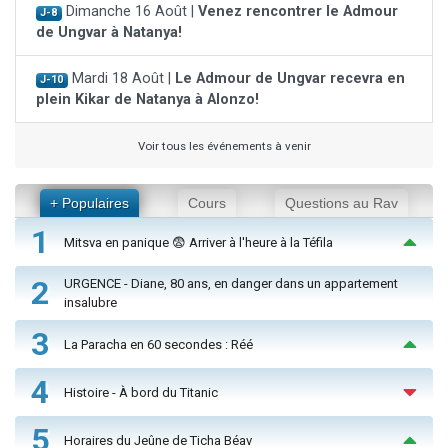
Dimanche 16 Août |
Venez rencontrer le Admour
J-8
de Ungvar à Natanya!
Mardi 18 Août |
Le Admour de Ungvar recevra en
J-10
plein Kikar de Natanya à Alonzo!
Voir tous les événements à venir
+ Populaires
Cours
Questions au Rav
1
Mitsva en panique 😨 Arriver à l'heure à la Téfila
2
URGENCE - Diane, 80 ans, en danger dans un appartement
insalubre
3
La Paracha en 60 secondes : Réé
4
Histoire - À bord du Titanic
5
Horaires du Jeûne de Ticha Béav