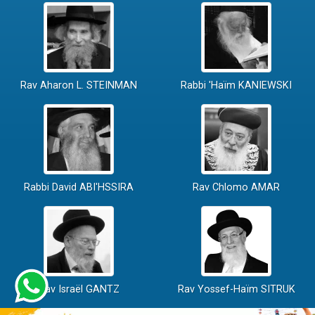
Rav Aharon L. STEINMAN
Rabbi 'Haïm KANIEWSKI
Rabbi David ABI'HSSIRA
Rav Chlomo AMAR
Rav Israël GANTZ
Rav Yossef-Haïm SITRUK