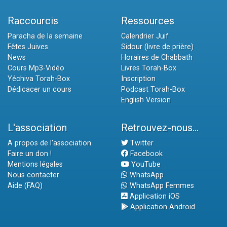
Raccourcis
Ressources
Paracha de la semaine
Calendrier Juif
Fêtes Juives
Sidour (livre de prière)
News
Horaires de Chabbath
Cours Mp3-Vidéo
Livres Torah-Box
Yéchiva Torah-Box
Inscription
Dédicacer un cours
Podcast Torah-Box
English Version
L'association
Retrouvez-nous...
A propos de l'association
Twitter
Faire un don !
Facebook
Mentions légales
YouTube
Nous contacter
WhatsApp
Aide (FAQ)
WhatsApp Femmes
Application iOS
Application Android