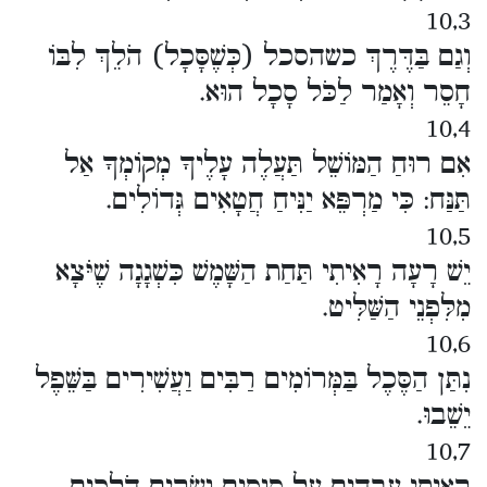
10,3
וְגַם בַּדֶּרֶךְ כשהסכל (כְּשֶׁסָּכָל) הֹלֵךְ לִבּוֹ
חָסֵר וְאָמַר לַכֹּל סָכָל הוּא.
10,4
אִם רוּחַ הַמּוֹשֵׁל תַּעֲלֶה עָלֶיךָ מְקוֹמְךָ אַל
תַּנַּח: כִּי מַרְפֵּא יַנִּיחַ חֲטָאִים גְּדוֹלִים.
10,5
יֵשׁ רָעָה רָאִיתִי תַּחַת הַשָּׁמֶשׁ כִּשְׁגָגָה שֶׁיֹּצָא
מִלִּפְנֵי הַשַּׁלִּיט.
10,6
נִתַּן הַסֶּכֶל בַּמְּרוֹמִים רַבִּים וַעֲשִׁירִים בַּשֵּׁפֶל
יֵשֵׁבוּ.
10,7