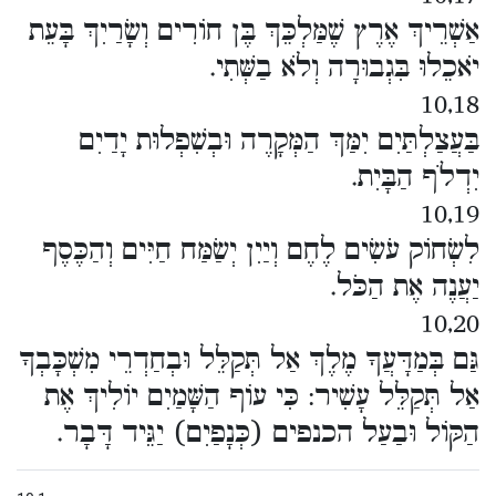
אַשְׁרֵיךְ אֶרֶץ שֶׁמַּלְכֵּךְ בֶּן חוֹרִים וְשָׂרַיִךְ בָּעֵת
יֹאכֵלוּ בִּגְבוּרָה וְלֹא בַשְּׁתִי.
10,18
בַּעֲצַלְתַּיִם יִמַּךְ הַמְּקָרֶה וּבְשִׁפְלוּת יָדַיִם
יִדְלֹף הַבָּיִת.
10,19
לִשְׂחוֹק עֹשִׂים לֶחֶם וְיַיִן יְשַׂמַּח חַיִּים וְהַכֶּסֶף
יַעֲנֶה אֶת הַכֹּל.
10,20
גַּם בְּמַדָּעֲךָ מֶלֶךְ אַל תְּקַלֵּל וּבְחַדְרֵי מִשְׁכָּבְךָ
אַל תְּקַלֵּל עָשִׁיר: כִּי עוֹף הַשָּׁמַיִם יוֹלִיךְ אֶת
הַקּוֹל וּבַעַל הכנפים (כְּנָפַיִם) יַגֵּיד דָּבָר.