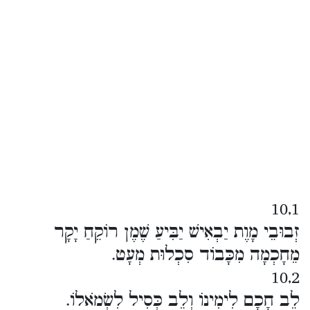
10,1
זְבוּבֵי מָוֶת יַבְאִישׁ יַבִּיעַ שֶׁמֶן רוֹקֵחַ יָקָר
מֵחָכְמָה מִכָּבוֹד סִכְלוּת מְעָט.
10,2
לֵב חָכָם לִימִינוֹ וְלֵב כְּסִיל לִשְׂמֹאלוֹ.