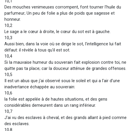
10,1
Des mouches venimeuses corrompent, font tourner l'huile du
parfumeur; Un peu de folie a plus de poids que sagesse et
honneur.
10,2
Le sage a le cœur à droite, le cœur du sot est à gauche.
10,3
Aussi bien, dans la voie où se dirige le sot, l'intelligence lui fait
défaut: il révèle à tous qu'il est sot.
10,4
Si la mauvaise humeur du souverain fait explosion contre toi, ne
quitte pas ta place; car la douceur atténue de grandes offenses.
10,5
Il est un abus que j'ai observé sous le soleil et qui a l'air d'une
inadvertance échappée au souverain:
10,6
la folie est appelée à de hautes situations, et des gens
considérables demeurent dans un rang inférieur.
10,7
J'ai vu des esclaves à cheval, et des grands allant à pied comme
des esclaves.
10,8