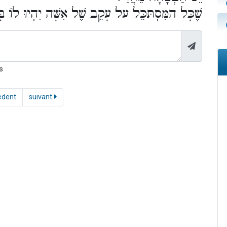
שֶׁכָּל הַמִּסְתַּכֵּל עַל עָקֵב שֶׁל אִשָּׁה יִהְיוּ לוֹ בּ!
s
édent
suivant