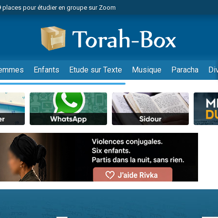
49 places pour étudier en groupe sur Zoom
nes viennent de faire un don pour Diane, 80 ans, dans un appartement insalu
viennent de nous rejoindre sur WhatsApp
viennent de nous rejoindre sur WhatsApp
es viennent de faire un don pour Reloger Rivka, 6 enfants, victime de violences
emmes
Enfants
Etude sur Texte
Musique
Paracha
Di
es viennent de faire un don pour 1 Journée de Vacances Pour les Enfants
 viennent de demander une bénédiction
viennent de nous rejoindre sur WhatsApp
49 places pour étudier en groupe sur Zoom
 donner son Maasser
viennent de nous rejoindre sur WhatsApp
viennent de nous rejoindre sur WhatsApp
de donner son Maasser
es viennent de faire un don pour 5 jours de vacances aux Orphelins
viennent de nous rejoindre sur WhatsApp