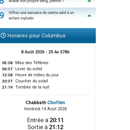
8
Avaler son propre sang, permis ?
9
Offrez une semaine de centre aéré à un
enfant orphelin
Horaires pour Columbus
8 Août 2026 - 25 Av 5786
05:38
Mise des Téfilines
06:37
Lever du soleil
13:38
Heure de milieu du jour
20:37
Coucher du soleil
21:19
Tombée de la nuit
Chabbath
Choftim
Vendredi 14 Août 2026
Entrée à
20:11
Sortie à
21:12