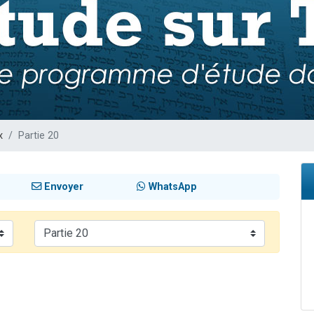
 viennent de demander une bénédiction
nnes viennent de faire un don pour Sauvez la jambe de Yohan
49 places pour étudier en groupe sur Zoom
lles musiques dans Torah-Box Music
 viennent de demander une bénédiction
x
Partie 20
Envoyer
WhatsApp