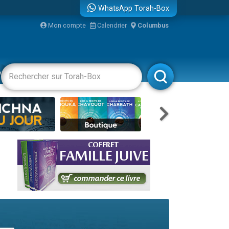
WhatsApp Torah-Box
bre
Mon compte
Calendrier
Columbus
...
vertissements
Livres
Rabbanim