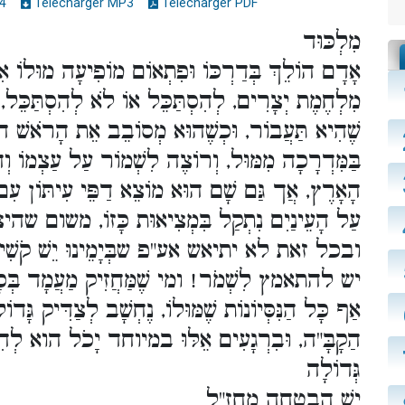
4
Télécharger MP3
Télécharger PDF
מִלְכּוּד
אָדָם הוֹלֵךְ בְּדַרְכּוֹ וּפִתְאוֹם מוֹפִיעָה מוּלוֹ אִשּ
מִלְחֶמֶת יְצָרִים, לְהִסְתַּכֵּל אוֹ לֹא לְהִסְתַּכּ
שֶׁהִיא תַּעֲבוֹר, וּכְשֶׁהוּא מְסוֹבֵב אֵת הָרֹאשׁ הו
בַּמִּדְרָכָה מִמּוּל, וְרוֹצֶה לִשְׁמוֹר עַל עַצְמוֹ וְ
הָאָרֶץ, אֲך גַּם שָׁם הוּא מוֹצֵא דַפֵּי עִיתּוֹן עִם תּ
עַל הָעֵינַיִם נִתְקַל בִּמְצִיאוּת כָּזוֹ, ,
ובכל זאת לא יתיאש אע"פ שבְּיָמֵינוּ יֵשׁ קֹשִׁי רַב
יש להתאמץ לִשְׁמֹר! ומי שֶׁמַּחֲזִיק מַעֲמָד בְּכָל ה
אַף כָּל הַנִּסְּיוֹנוֹת שֶׁמּוּלוֹ, נֶחְשָׁב לְצַדִּיק גָּדו
הַקָבָּ"ה, וּבִרְגָעִים אֵלּוּ במיוחד יָכֹל הוא לְהִתְפ
גְּדוֹלָה
יֵשׁ הַבְטָחָה מֵחֲזַ"ל