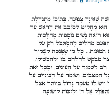
7 minutes
Télécharger MP
ָׁה שֶׁאֵינָהּ צְנוּעָה, בְּתוֹכוֹ מִתְנַהֶלֶת
ֵל, הוּא מַחְלִיט לְסוֹבֵב אֵת הָרֹאשׁ עַד
ּא רוֹאֶה נָשִׁים נוֹסָפוֹת מְהַלְּכוֹת
הַפַּעַם מַחְלִיט לְהִסְתַּכֵּל רַק עַל
ְמוּנוֹת... כָּל מִי שֶׁמְּנַסֶּה לִשְׁמוֹר
משום שהיצר מבקש להלחם בו ולהכשילו
 לִשְׁמוֹר עַל הָעֵינַיִם, וּבְכָל זֹּאת
ַמַּצָּבִים, וְשׁוֹמֵר עַל הָעֵינַיִים עַל
ֹל וְיֵשׁ לוֹ מַעֲמָד גָּדוֹל בְּיוֹתֵר אֵצֶל
ַּלֵּל אֶל ה' וְלִזְכּוֹת לִישׁוּעָה