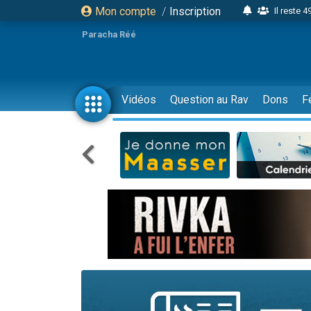
Mon compte
/
Inscription
Il reste 
16 person
Paracha Réé
2 personnes 
6 personnes 
4 personn
Vidéos
Question au Rav
Dons
F
2 personn
17 personnes
4 personnes 
Il reste 
Eva vient de
4 personnes 
3 personnes 
Odaya vient 
3 personn
2 personnes 