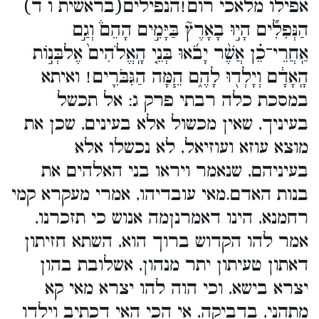
אפילו מלאכי רום!הנפילים(בראשית ו ד)
הַנְּפִלִ֞ים הָי֣וּ בָאָרֶץ֘ בַּיָּמִ֣ים הָהֵם֒ וְגַ֣ם
אַֽחֲרֵי־כֵ֗ן אֲשֶׁ֨ר יָבֹ֜אוּ בְּנֵ֤י הָֽאֱלֹהִים֙ אֶלבְּנ֣וֹת
הָֽאָדָ֔ם וְיָלְד֖וּ לָהֶ֑ם הֵ֧מָּה הַגִּבֹּרִ֛ים! ואיתא
במסכת כלה רבתי פרק ג: אל תכשל
בעיניך, שאין מכשול אלא בעינים, שכן את
מוצא עוזא ועוזיאל, לא נכשלו אלא
בעיניהם, שנאמר ויראו בני האלהים את
בנות האדם.מאי עובדיהו, אמרי מעקרא קמי
רחמנא, הינו דאמרנןמה אנוש כי תזכרנו,
אמר להו הקדוש ברוך הוא, השתא חזיתון
דאתון טעיתון יתר מנהון, אשלובת בהון
יצרא בישא, וכי הוה להו יצרא מאי קא
מתהני, בדביקה, אי הכי האי דכתיב וילדו