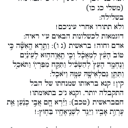
(משלי כג כו)
בשלילה:
ולא תתורו אחרי עיניכם!
דוגמאות לכשלונות הבאים ע"י ראיה:
אדם וחוה! בראשית (ג ו): וַתֵּ֣רֶא הָֽאִשָּׁ֡ה כִּ֣י
טוֹב֩ הָעֵ֨ץ לְמַאֲכָ֜ל וְכִ֧י תַֽאֲוָהה֣וּא לָעֵינַ֗יִם
וְנֶחְמָ֤ד הָעֵץ֙ לְהַשְׂכִּ֔יל וַתִּקַּ֥ח מִפִּרְי֖וֹ וַתֹּאכַ֑ל
וַתִּתֵּ֧ן גַּםלְאִישָׁ֛הּ עִמָּ֖הּ וַיֹּאכַֽל:
קין! קנא בראותו שמנחתו של הבל
התקבלה יותר, וקנא ג"כ בתאומתו!
חםבראשית (טכב): וַיַּ֗רְא חָ֚ם אֲבִ֣י כְנַ֔עַן אֵ֖ת
עֶרְוַ֣ת אָבִ֑יו וַיַּגֵּ֥ד לִשְׁנֵֽיאֶחָ֖יו בַּחֽוּץ:!