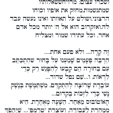
ושכרו עצום: מרויחששאלותיו
שמתגשמות,מחזק את אופיו וכוחו
הרצוני,ושולט על תאוותו ואינו נעשה עבד
לה,ואזקרוב הוא אל ה' יותר מכל אדם
אחר, וכל עתידו שמור ומצליח
זֶה קָרָה... ולא פעם אחת....
הַרְבֵּה פְּעָמִים שָׁמַעְנוּ עַל בָּחוּר שהִתְכַּתֵּב
עִם בַּחוּרָה הֵם קָבְעוּ לְהִפָּגֵשׁ רַק כְּדֵי
לִרְאוֹת, ו...שַׁם נפל שדוד...
עוֹבֶדֶת שֶׁרוֹצָה לְהִתְקַדֵּם, מִשְׁתַּמֶּשֶׁת בְּנֶשֶׁק
נָּשִׁי כְּדֵי לִזְכּוֹת בְּקִדּוּם...
הָאוֹטוֹבּוּס מֵאַחֵר, הַשָּׁעָה מְאֻחֶרֶת, הִיא
מְמַהֶרֶת לַעֲבוֹדָה, וְעוֹצֶרֶת "טְרֵמְפְּ"... שֶׁיַּהֲפֹךְ