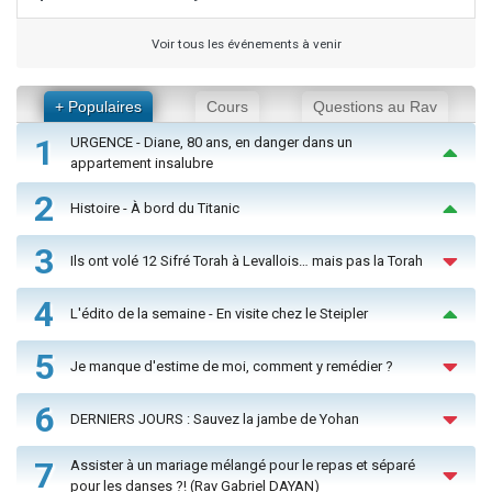
Voir tous les événements à venir
+ Populaires
Cours
Questions au Rav
1
URGENCE - Diane, 80 ans, en danger dans un
appartement insalubre
2
Histoire - À bord du Titanic
3
Ils ont volé 12 Sifré Torah à Levallois… mais pas la Torah
4
L'édito de la semaine - En visite chez le Steipler
5
Je manque d'estime de moi, comment y remédier ?
6
DERNIERS JOURS : Sauvez la jambe de Yohan
7
Assister à un mariage mélangé pour le repas et séparé
pour les danses ?! (Rav Gabriel DAYAN)