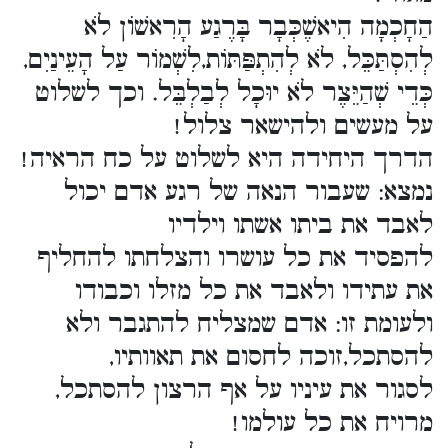
הַחָכְמָה הִיאשֶׁכְּבָר בָּרֶגַע הָרִאשׁוֹן לֹא
לְהִסְתַּכֵּל, לֹא לְהִתְפַּתּוֹת,לִשְׁמוֹר עַל הָעֵינַיִם,
כְּדֵי שְׁהַיֵּצֶר לֹא יוּכָל לְבַלְבֵּל. וכך לשלוט
על מעשים ולהישאר צלול!
הדרך היחידה היא לשלוט על כח הראיה!
נמצא: שעבור הנאה של רגע אדם יכול
לאבד את ביתו אשתו וילדיו
להפסיד את כל עושרו והצלחתו להחליף
את עתידו ולאבד את כל מזלו וכבודו
ולעומת זו: אדם שמצליח להתגבר ולא
להסתכל,זוכה לחסום את תאוותיו,
לסגור את עיניו על אף הרצון להסתכל,
מרויח את כל עולמו!