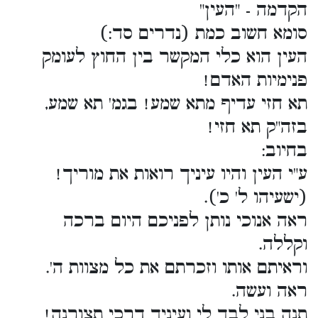
הקדמה - "העין"
סומא חשוב כמת (נדרים סד:)
העין הוא כלי המקשר בין החוץ לעומק
פנימיות האדם!
תא חזי עדיף מתא שמע! בגמ' תא שמע,
בזה"ק תא חזי!
בחיוב:
ע"י העין והיו עיניך רואות את מוריך!
(ישעיהו ל' כ').
ראה אנוכי נותן לפניכם היום ברכה
וקללה.
וראיתם אותו וזכרתם את כל מצוות ה'.
ראה ועשה.
תנה בני לבך לי ועיניך דרכי תצורנה!