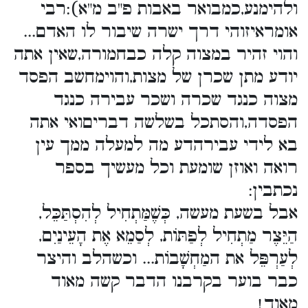
ולהימנע,כמבואר באבות פ"ב מ"א):רבי
אומראיזוהי דרך ישרה שיבור לו האדם...
והוי זהיר במצוה קלה כבחמורה,שאין אתה
יודע מתן שכרן של מצות,והוימחשב הפסד
מצוה כנגד שכרה ושכר עבירה כנגד
הפסדה,והסתכל בשלשה דבריםואי אתה
בא לידי עבירהדע מה למעלה ממך עין
רואה ואוזן שומעת וכל מעשיך בספר
נכתבין:
אבל בשעת מעשה, כְּשֶׁמַּתְחִיל לְהִסְתַּכֵּל,
הַיֵּצֶר מַתְחִיל לְפַתּוֹת, לְסַמֵא אֶת הָעֵינַיִם,
לְעַרְפֵּל את המַחְשָׁבוֹת... וכשהלב והיצר
כבר בוער בקרבנו הדבר קשה מאוד
מאוד!