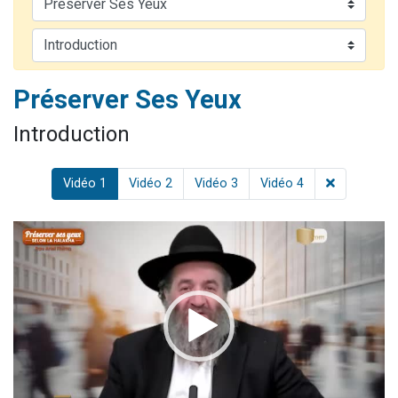
Nouvelle émission radio : Visions de grandeur n°104 : Le Chabbath et le Birkat Hamazone à travers le temps
61 personnes viennent de demander une bénédiction
Ariel vient de donner son Maasser
Préserver Ses Yeux
Il reste 49 places pour étudier en groupe sur Zoom
Eva vient de donner son Maasser
Introduction
Vidéo 1
Vidéo 2
Vidéo 3
Vidéo 4