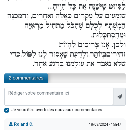
לַסִּיּוּט שֶׁיְּשַׁנֶּה אֵת כָּל חַיֶּיהָ...
שׁוֹמְעִים עַל מִקְרִים כָּאֵלֶּה וַאֲחֵרִים, וְהַמְּכַנֶּה
הַמְשֻׁתָּף לְכֻלָּם שֶׁהַכֹּל מַתְחִיל מֵרְאִיָּה
וּמֵהִסְתַּכְּלוּת.
ולכן, אָנוּ צְרִיכִים לִהְיוֹת
זהיריםבְּיוֹתֵר,ולָדַעַת שֶׁאָסוּר לָנוּ לִפּוֹל,כדי
שֶׁלֹּא נְאַבֵּד אֵת עוֹלָמֵנוּ בְּרֶגַע אֶחָד.
2 commentaires
Je veux être averti des nouveaux commentaires
Roland C.
18/09/2024 - 15h47