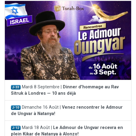
Mardi 8 Septembre |
Dinner d'hommage au Rav
J-33
Sitruk à Londres — 10 ans déjà
Dimanche 16 Août |
Venez rencontrer le Admour
J-10
de Ungvar à Natanya!
Mardi 18 Août |
Le Admour de Ungvar recevra en
J-12
plein Kikar de Natanya à Alonzo!