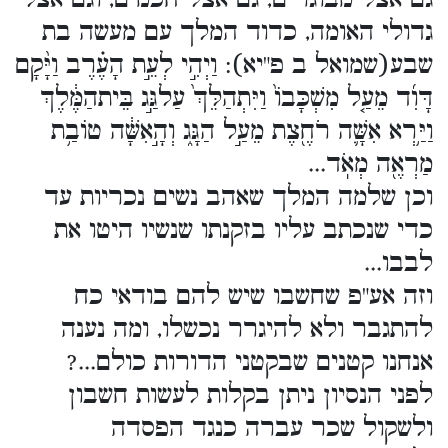
גדולי האומה, כדוד המלך עם מעשה בת
שבע(שמואל ב פ"יא): וַיְהִ֣י לְעֵ֣ת הָעֶ֗רֶב וַיָּ֨קָם
דָּוִ֜ד מֵעַ֤ל מִשְׁכָּבוֹ֙ וַיִּתְהַלֵּךְ֙ עַלגַּ֣ג בֵּיתהַמֶּ֔לֶךְ
וַיַּ֥רְא אִשָּׁ֛ה רֹחֶ֖צֶת מֵעַ֣ל הַגָּ֑ג וְהָ֣אִשָּׁ֔ה טוֹבַ֥ת
מַרְאֶ֖ה מְאֹֽד...
וכן שלמה המלך שאהב נשים נכריות עד
כדי שנכתב עליו בזקנתו שנשיו היטו את
לבבו...
וזה אע"פ שחשבו שיש להם בודאי כח
להתגבר ולא להיגרר נכשלו, ומה נענה
אנחנו קטנים שבקטני הדורות כולם...?
לפני הנסיון ניתן בקלות לעשות חשבון
ולשקול שכר עברה כנגד הפסדה