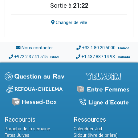
Sortie à
21:22
Changer de ville
Nous contacter
+33.1.80.20.5000
France
+972.2.37.41.515
+1.437.887.14.93
Israël
Canada
Raccourcis
Ressources
Paracha de la semaine
Calendrier Juif
Fêtes Juives
Sidour (livre de prière)