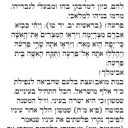
להם, כיון דמדבקי בהו ומבעלי לגבריהו,
מדמו בניהו למלאכי.
פרעה! (בראשית יב, יד טו): וַיְהִ֕י כְּב֥וֹא
אַבְרָ֖ם מִצְרָ֑יְמָה וַיִּרְא֤וּ הַמִּצְרִים֙ אֶת־הָ֣אִשָּׁ֔ה
כִּֽי־יָפָ֥ה הִ֖וא מְאֹֽד: וַיִּרְא֤וּ אֹתָהּ֙ שָׂרֵ֣י פַרְעֹ֔ה
וַיְהַֽלְל֥וּ אֹתָ֖הּ אֶל־פַּרְעֹ֑ה וַתֻּקַּ֥ח הָאִשָּׁ֖ה בֵּ֥ית
פַּרְעֹֽה:
אבימלך!
בנות מואב!עצת בלעם שהביאה לנפילת
כ"ד אלף מישראל, הכל התחיל בעיניים.
שמשון!כי היא ישרה בעיני, וז"ל המשנה
בסוטה (פ"א מ"ח) שמשון הלך אחר עיניו
לפיכך נקרו פלשתים את עיניו שנאמר