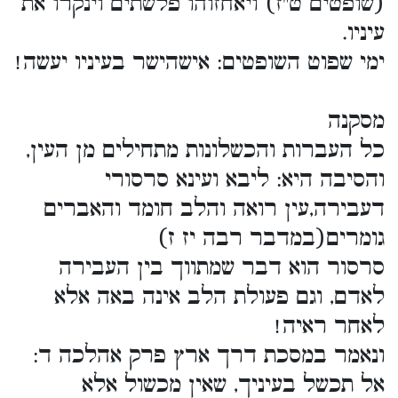
(שופטים ט"ז) ויאחזוהו פלשתים וינקרו את
עיניו.
ימי שפוט השופטים: אישהישר בעיניו יעשה!
מסקנה
כל העברות והכשלונות מתחילים מן העין,
והסיבה היא: ליבא ועינא סרסורי
דעבירה,עין רואה והלב חומד והאברים
גומרים(במדבר רבה יז ז)
סרסור הוא דבר שמתווך בין העבירה
לאדם, וגם פעולת הלב אינה באה אלא
לאחר ראיה!
ונאמר במסכת דרך ארץ פרק אהלכה ד:
אל תכשל בעיניך, שאין מכשול אלא