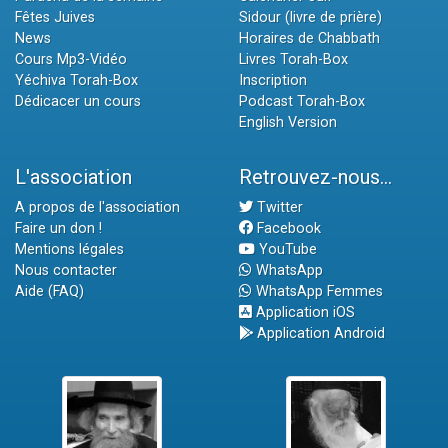
Fêtes Juives
Sidour (livre de prière)
News
Horaires de Chabbath
Cours Mp3-Vidéo
Livres Torah-Box
Yéchiva Torah-Box
Inscription
Dédicacer un cours
Podcast Torah-Box
English Version
L'association
Retrouvez-nous...
A propos de l'association
Twitter
Faire un don !
Facebook
Mentions légales
YouTube
Nous contacter
WhatsApp
Aide (FAQ)
WhatsApp Femmes
Application iOS
Application Android