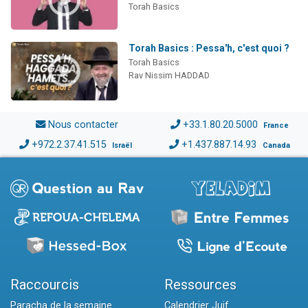
Torah Basics
Torah Basics : Pessa'h, c'est quoi ?
Torah Basics
Rav Nissim HADDAD
Nous contacter
+33.1.80.20.5000
France
+972.2.37.41.515
+1.437.887.14.93
Israël
Canada
Raccourcis
Ressources
Paracha de la semaine
Calendrier Juif