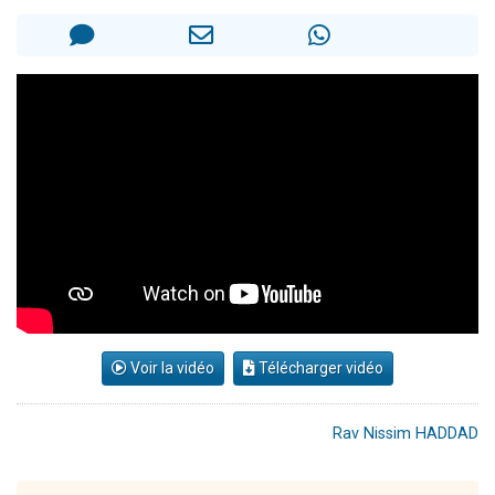
61 personnes viennent de demander une bénédiction
Il reste 49 places pour étudier en groupe sur Zoom
Ariel vient de donner son Maasser
Nathaniel vient de donner son Maasser
4 personnes viennent de nous rejoindre sur WhatsApp
Voir la vidéo
Télécharger vidéo
Rav Nissim HADDAD