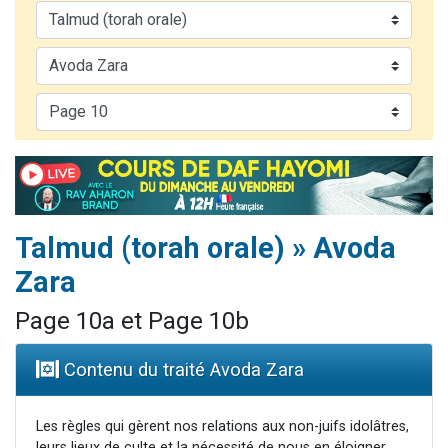
6 personnes viennent de nous rejoindre sur WhatsApp
4 personnes viennent de faire un don pour Reloger Rivka, 6 enfants, victime de violences...
2 personnes viennent de faire un don pour 1 Journée de Vacances Pour les Enfants
4 personnes viennent de nous rejoindre sur WhatsApp
3 nouvelles musiques dans Torah-Box Music
Talmud (torah orale) » Avoda
Zara
Page 10a et Page 10b
Contenu du traité Avoda Zara
Les règles qui gèrent nos relations aux non-juifs idolâtres,
leurs lieux de culte et la nécessité de nous en éloigner.