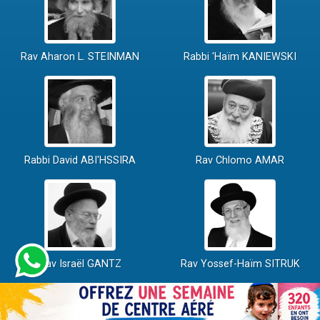
Rav Aharon L. STEINMAN
Rabbi 'Haïm KANIEWSKI
Rabbi David ABI'HSSIRA
Rav Chlomo AMAR
Rav Israël GANTZ
Rav Yossef-Haïm SITRUK