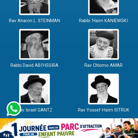
Rav Aharon L. STEINMAN
Rabbi 'Haïm KANIEWSKI
Rabbi David ABI'HSSIRA
Rav Chlomo AMAR
Rav Israël GANTZ
Rav Yossef-Haïm SITRUK