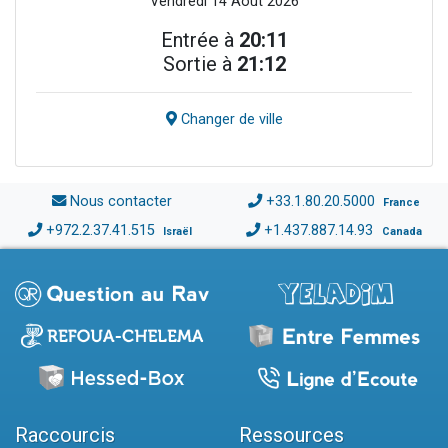
Vendredi 14 Août 2026
Entrée à
20:11
Sortie à
21:12
Changer de ville
Nous contacter
+33.1.80.20.5000
France
+972.2.37.41.515
+1.437.887.14.93
Israël
Canada
Raccourcis
Ressources