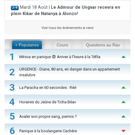
Mardi 18 Août |
Le Admour de Ungvar recevra en
J-9
plein Kikar de Natanya à Alonzo!
Voir tous les événements à venir
+ Populaires
Cours
Questions au Rav
1
Mitsva en panique 😨 Arriver à l'heure à la Téfila
2
URGENCE - Diane, 80 ans, en danger dans un appartement
insalubre
3
La Paracha en 60 secondes : Réé
4
Horaires du Jeûne de Ticha Béav
5
Avaler son propre sang, permis ?
6
Panique à la boulangerie Cachère