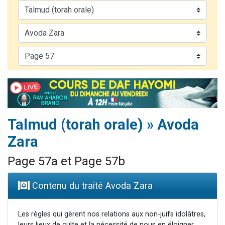
2 personnes viennent de nous rejoindre sur WhatsApp
13 personnes viennent de demander une bénédiction
Il reste 49 places pour étudier en groupe sur Zoom
12 nouvelles musiques dans Torah-Box Music
2 personnes viennent de nous rejoindre sur WhatsApp
Talmud (torah orale) » Avoda
Zara
Page 57a et Page 57b
Contenu du traité Avoda Zara
Les règles qui gèrent nos relations aux non-juifs idolâtres,
leurs lieux de culte et la nécessité de nous en éloigner.