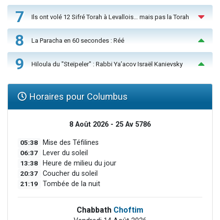
7
Ils ont volé 12 Sifré Torah à Levallois… mais pas la Torah
8
La Paracha en 60 secondes : Réé
9
Hiloula du "Steïpeler" : Rabbi Ya’acov Israël Kanievsky
Horaires pour Columbus
8 Août 2026 - 25 Av 5786
05:38
Mise des Téfilines
06:37
Lever du soleil
13:38
Heure de milieu du jour
20:37
Coucher du soleil
21:19
Tombée de la nuit
Chabbath
Choftim