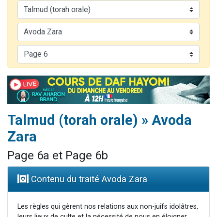
Il reste 49 places pour étudier en groupe sur Zoom
12 nouvelles musiques dans Torah-Box Music
3 personnes viennent de nous rejoindre sur WhatsApp
2 personnes viennent de nous rejoindre sur WhatsApp
2 personnes viennent de nous rejoindre sur WhatsApp
Talmud (torah orale) » Avoda
Zara
Page 6a et Page 6b
Contenu du traité Avoda Zara
Les règles qui gèrent nos relations aux non-juifs idolâtres,
leurs lieux de culte et la nécessité de nous en éloigner.