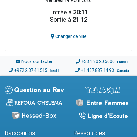
Vendredi 14 Août 2026
Entrée à
20:11
Sortie à
21:12
Changer de ville
Nous contacter
+33.1.80.20.5000
France
+972.2.37.41.515
+1.437.887.14.93
Israël
Canada
Raccourcis
Ressources