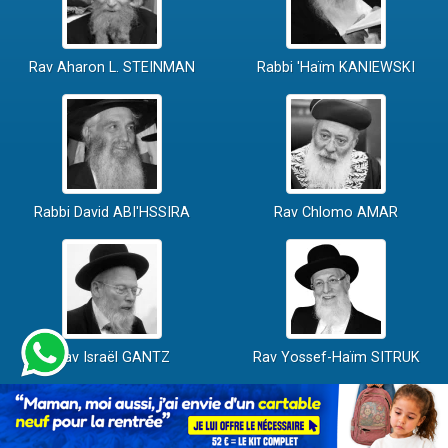
Rav Aharon L. STEINMAN
Rabbi 'Haïm KANIEWSKI
Rabbi David ABI'HSSIRA
Rav Chlomo AMAR
Rav Israël GANTZ
Rav Yossef-Haïm SITRUK