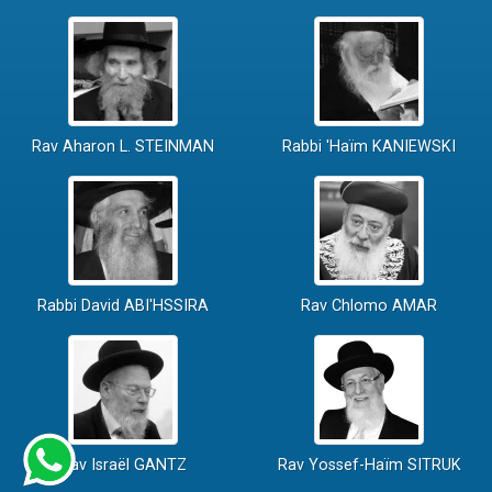
Rav Aharon L. STEINMAN
Rabbi 'Haïm KANIEWSKI
Rabbi David ABI'HSSIRA
Rav Chlomo AMAR
Rav Israël GANTZ
Rav Yossef-Haïm SITRUK