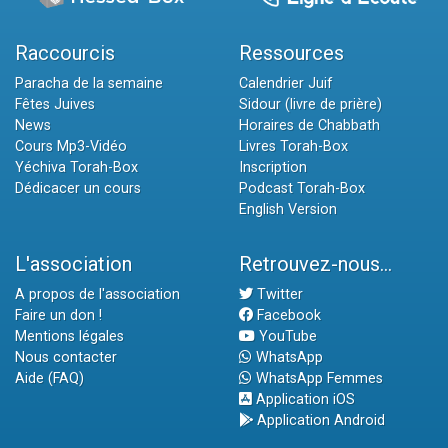
Raccourcis
Ressources
Paracha de la semaine
Calendrier Juif
Fêtes Juives
Sidour (livre de prière)
News
Horaires de Chabbath
Cours Mp3-Vidéo
Livres Torah-Box
Yéchiva Torah-Box
Inscription
Dédicacer un cours
Podcast Torah-Box
English Version
L'association
Retrouvez-nous...
A propos de l'association
Twitter
Faire un don !
Facebook
Mentions légales
YouTube
Nous contacter
WhatsApp
Aide (FAQ)
WhatsApp Femmes
Application iOS
Application Android