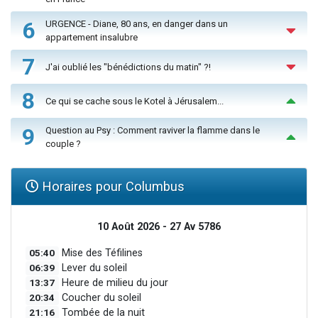
6
URGENCE - Diane, 80 ans, en danger dans un
appartement insalubre
7
J'ai oublié les "bénédictions du matin" ?!
8
Ce qui se cache sous le Kotel à Jérusalem...
9
Question au Psy : Comment raviver la flamme dans le
couple ?
Horaires pour Columbus
10 Août 2026 - 27 Av 5786
05:40
Mise des Téfilines
06:39
Lever du soleil
13:37
Heure de milieu du jour
20:34
Coucher du soleil
21:16
Tombée de la nuit