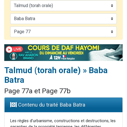
3 personnes viennent de nous rejoindre sur WhatsApp
11 personnes viennent de demander une bénédiction
Il reste 49 places pour étudier en groupe sur Zoom
3 personnes viennent de faire un don pour Diane, 80 ans, dans un appartement insalubre
5 personnes viennent de faire un don pour Reloger Rivka, 6 enfants, victime de violences...
Talmud (torah orale) » Baba
Batra
Page 77a et Page 77b
Contenu du traité Baba Batra
Les règles d’urbanisme, constructions et destructions, les
garanties de la propriété terrienne, les différentes