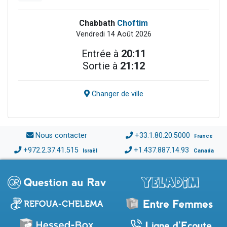
Chabbath
Choftim
Vendredi 14 Août 2026
Entrée à
20:11
Sortie à
21:12
Changer de ville
Nous contacter
+33.1.80.20.5000
France
+972.2.37.41.515
+1.437.887.14.93
Israël
Canada