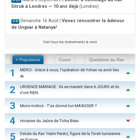
J-29
Sitruk à Londres — 10 ans déjà
(Londres)
Dimanche 16 Août |
Venez rencontrer le Admour
J-6
de Ungvar à Natanya!
Voir tous les événements à venir
+ Populaires
Cours
Questions au Rav
1
MERCI - Grâce à vous, l'opération de Yohan va avoir lieu
🙏
2
URGENCE MARIAGE : Ils se marient dans 6 JOURS et ils
n'ont RIEN
3
Micro-trottoir - T'as donné ton MA’ASSER ?
4
Horaires du Jeûne de Ticha Béav
5
Décès du Rav ‘Haïm Peretz, figure de la Torah tunisienne
en France