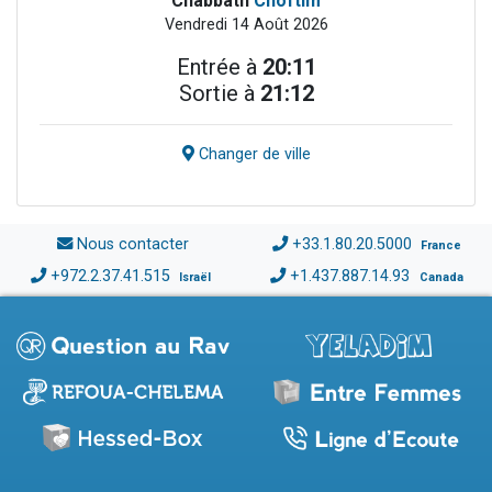
Chabbath
Choftim
Vendredi 14 Août 2026
Entrée à
20:11
Sortie à
21:12
Changer de ville
Nous contacter
+33.1.80.20.5000
France
+972.2.37.41.515
+1.437.887.14.93
Israël
Canada