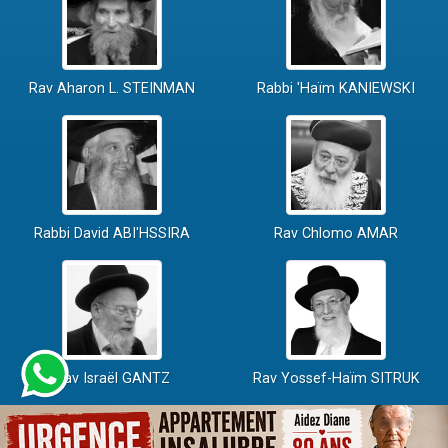
Rav Aharon L. STEINMAN
Rabbi 'Haïm KANIEWSKI
Rabbi David ABI'HSSIRA
Rav Chlomo AMAR
Rav Israël GANTZ
Rav Yossef-Haïm SITRUK