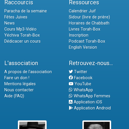
Raccourcis
Ressources
Paracha de la semaine
Calendrier Juif
Fêtes Juives
Sidour (livre de prière)
News
Horaires de Chabbath
Cours Mp3-Vidéo
Livres Torah-Box
Yéchiva Torah-Box
Inscription
Dédicacer un cours
Podcast Torah-Box
English Version
L'association
Retrouvez-nous...
A propos de l'association
Twitter
Faire un don !
Facebook
Mentions légales
YouTube
Nous contacter
WhatsApp
Aide (FAQ)
WhatsApp Femmes
Application iOS
Application Android