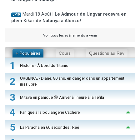
Mardi 18 Août |
Le Admour de Ungvar recevra en
J-10
plein Kikar de Natanya à Alonzo!
Voir tous les événements à venir
+ Populaires
Cours
Questions au Rav
1
Histoire - À bord du Titanic
2
URGENCE - Diane, 80 ans, en danger dans un appartement
insalubre
3
Mitsva en panique 😨 Arriver à l'heure à la Téfila
4
Panique à la boulangerie Cachère
5
La Paracha en 60 secondes : Réé