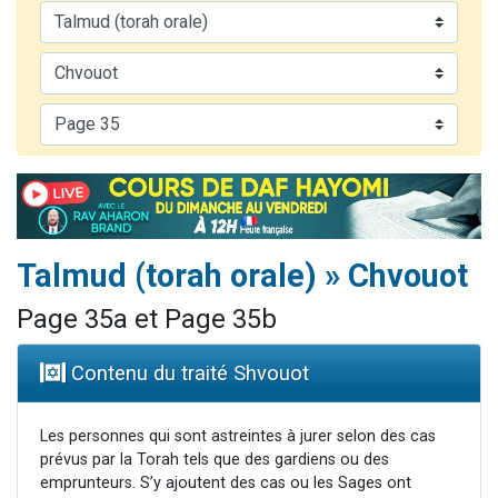
13 personnes viennent de demander une bénédiction
30 personnes viennent de faire un don pour Sauvez la jambe de Yohan
Il reste 49 places pour étudier en groupe sur Zoom
12 nouvelles musiques dans Torah-Box Music
29 personnes viennent de demander une bénédiction
Talmud (torah orale) » Chvouot
Page 35a et Page 35b
Contenu du traité Shvouot
Les personnes qui sont astreintes à jurer selon des cas
prévus par la Torah tels que des gardiens ou des
emprunteurs. S’y ajoutent des cas ou les Sages ont