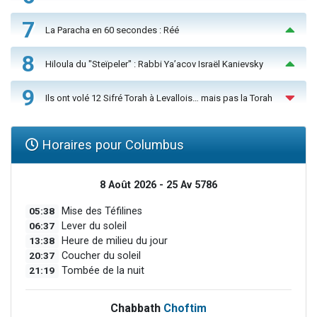
7
La Paracha en 60 secondes : Réé
8
Hiloula du "Steïpeler" : Rabbi Ya’acov Israël Kanievsky
9
Ils ont volé 12 Sifré Torah à Levallois… mais pas la Torah
Horaires pour Columbus
8 Août 2026 - 25 Av 5786
05:38
Mise des Téfilines
06:37
Lever du soleil
13:38
Heure de milieu du jour
20:37
Coucher du soleil
21:19
Tombée de la nuit
Chabbath
Choftim