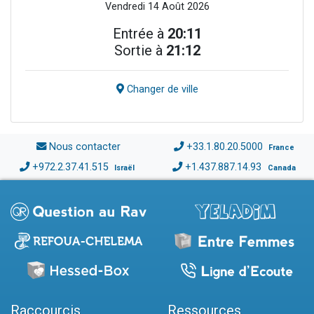
Vendredi 14 Août 2026
Entrée à
20:11
Sortie à
21:12
Changer de ville
Nous contacter
+33.1.80.20.5000
France
+972.2.37.41.515
+1.437.887.14.93
Israël
Canada
Raccourcis
Ressources