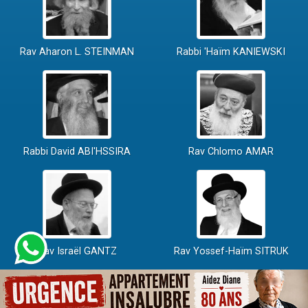
Rav Aharon L. STEINMAN
Rabbi 'Haïm KANIEWSKI
Rabbi David ABI'HSSIRA
Rav Chlomo AMAR
Rav Israël GANTZ
Rav Yossef-Haïm SITRUK