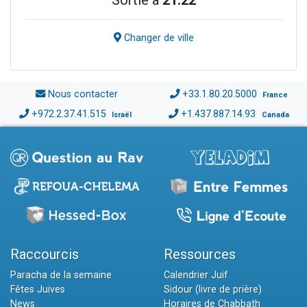
Sortie à
21:22
Changer de ville
Nous contacter
+33.1.80.20.5000
France
+972.2.37.41.515
+1.437.887.14.93
Israël
Canada
Raccourcis
Ressources
Paracha de la semaine
Calendrier Juif
Fêtes Juives
Sidour (livre de prière)
News
Horaires de Chabbath