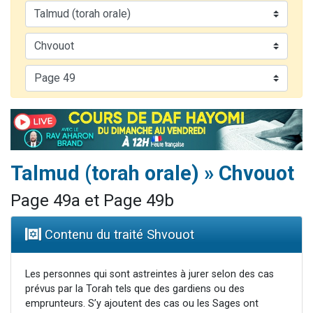
Ariel vient de donner son Maasser
Il reste 49 places pour étudier en groupe sur Zoom
Nathaniel vient de donner son Maasser
6 personnes viennent de faire un don pour 5 enfants déjà orphelins risquent de perdre leur maman
3 personnes viennent de nous rejoindre sur WhatsApp
Talmud (torah orale) » Chvouot
Page 49a et Page 49b
Contenu du traité Shvouot
Les personnes qui sont astreintes à jurer selon des cas
prévus par la Torah tels que des gardiens ou des
emprunteurs. S’y ajoutent des cas ou les Sages ont