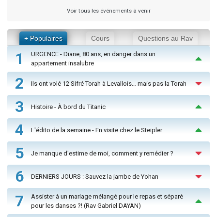
Voir tous les événements à venir
+ Populaires
Cours
Questions au Rav
1
URGENCE - Diane, 80 ans, en danger dans un
appartement insalubre
2
Ils ont volé 12 Sifré Torah à Levallois… mais pas la Torah
3
Histoire - À bord du Titanic
4
L'édito de la semaine - En visite chez le Steipler
5
Je manque d'estime de moi, comment y remédier ?
6
DERNIERS JOURS : Sauvez la jambe de Yohan
7
Assister à un mariage mélangé pour le repas et séparé
pour les danses ?! (Rav Gabriel DAYAN)