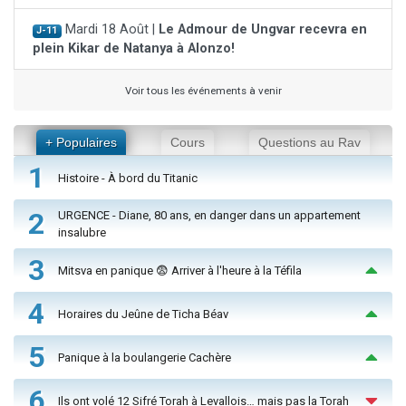
Mardi 18 Août |
Le Admour de Ungvar recevra en
J-11
plein Kikar de Natanya à Alonzo!
Voir tous les événements à venir
+ Populaires
Cours
Questions au Rav
1
Histoire - À bord du Titanic
2
URGENCE - Diane, 80 ans, en danger dans un appartement
insalubre
3
Mitsva en panique 😨 Arriver à l'heure à la Téfila
4
Horaires du Jeûne de Ticha Béav
5
Panique à la boulangerie Cachère
6
Ils ont volé 12 Sifré Torah à Levallois… mais pas la Torah