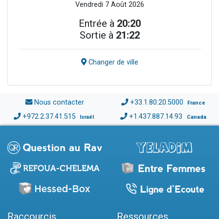
Vendredi 7 Août 2026
Entrée à
20:20
Sortie à
21:22
Changer de ville
Nous contacter
+33.1.80.20.5000
France
+972.2.37.41.515
+1.437.887.14.93
Israël
Canada
Raccourcis
Ressources