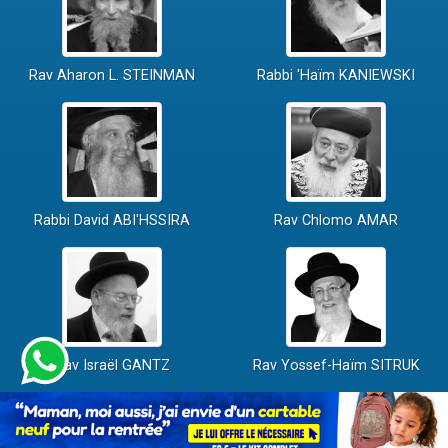
Rav Aharon L. STEINMAN
Rabbi 'Haïm KANIEWSKI
Rabbi David ABI'HSSIRA
Rav Chlomo AMAR
Rav Israël GANTZ
Rav Yossef-Haïm SITRUK