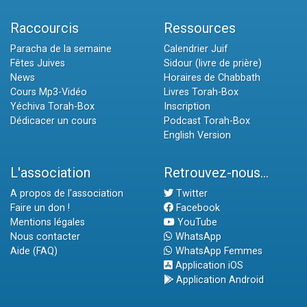
Raccourcis
Ressources
Paracha de la semaine
Calendrier Juif
Fêtes Juives
Sidour (livre de prière)
News
Horaires de Chabbath
Cours Mp3-Vidéo
Livres Torah-Box
Yéchiva Torah-Box
Inscription
Dédicacer un cours
Podcast Torah-Box
English Version
L'association
Retrouvez-nous...
A propos de l'association
Twitter
Faire un don !
Facebook
Mentions légales
YouTube
Nous contacter
WhatsApp
Aide (FAQ)
WhatsApp Femmes
Application iOS
Application Android