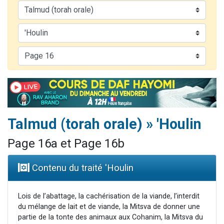
4 personnes viennent de nous rejoindre sur WhatsApp
3 personnes viennent de nous rejoindre sur WhatsApp
3 personnes viennent de faire un don pour 5 jours de vacances aux Orphelins
Odaya vient de donner son Maasser
2 personnes viennent de faire un don pour Tsédaka : pauvres d'Israel
Talmud (torah orale) » 'Houlin
Page 16a et Page 16b
Contenu du traité 'Houlin
Lois de l’abattage, la cachérisation de la viande, l’interdit
du mélange de lait et de viande, la Mitsva de donner une
partie de la tonte des animaux aux Cohanim, la Mitsva du