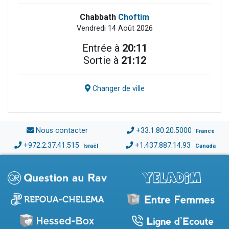
Chabbath
Choftim
Vendredi 14 Août 2026
Entrée à
20:11
Sortie à
21:12
Changer de ville
Nous contacter
+33.1.80.20.5000
France
+972.2.37.41.515
+1.437.887.14.93
Israël
Canada