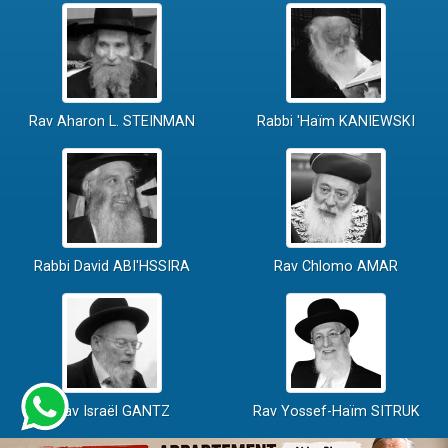
Rav Aharon L. STEINMAN
Rabbi 'Haïm KANIEWSKI
Rabbi David ABI'HSSIRA
Rav Chlomo AMAR
Rav Israël GANTZ
Rav Yossef-Haïm SITRUK