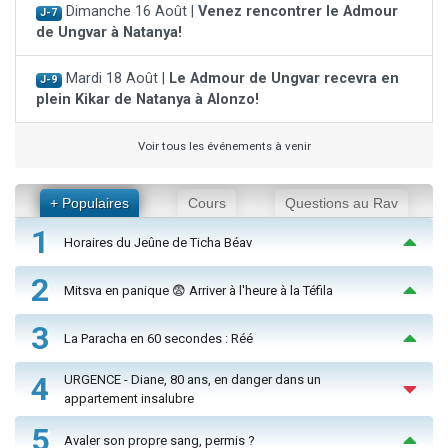
Dimanche 16 Août |
Venez rencontrer le Admour
J-7
de Ungvar à Natanya!
Mardi 18 Août |
Le Admour de Ungvar recevra en
J-9
plein Kikar de Natanya à Alonzo!
Voir tous les événements à venir
+ Populaires
Cours
Questions au Rav
1
Horaires du Jeûne de Ticha Béav
2
Mitsva en panique 😨 Arriver à l'heure à la Téfila
3
La Paracha en 60 secondes : Réé
4
URGENCE - Diane, 80 ans, en danger dans un
appartement insalubre
5
Avaler son propre sang, permis ?