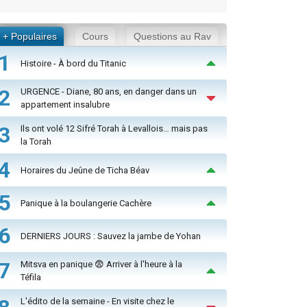
+ Populaires
Cours
Questions au Rav
1
Histoire - À bord du Titanic
2
URGENCE - Diane, 80 ans, en danger dans un
appartement insalubre
3
Ils ont volé 12 Sifré Torah à Levallois… mais pas
la Torah
4
Horaires du Jeûne de Ticha Béav
5
Panique à la boulangerie Cachère
6
DERNIERS JOURS : Sauvez la jambe de Yohan
7
Mitsva en panique 😨 Arriver à l'heure à la
Téfila
L'édito de la semaine - En visite chez le