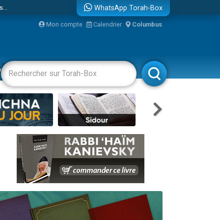
...
WhatsApp Torah-Box
Mon compte
Calendrier
Columbus
vertissements
Livres
Rabbanim
bre