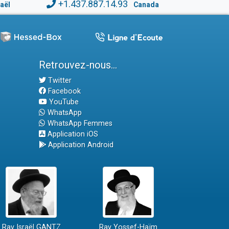
+1.437.887.14.93
raël
Canada
Retrouvez-nous...
Twitter
Facebook
YouTube
WhatsApp
WhatsApp Femmes
Application iOS
Application Android
Rav Israël GANTZ
Rav Yossef-Haïm