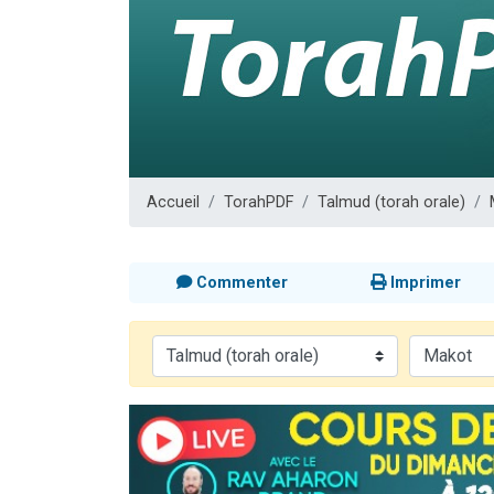
Il reste 
3 personnes 
2 personnes 
2 nouvel
6 personnes 
Accueil
TorahPDF
Talmud (torah orale)
Commenter
Imprimer