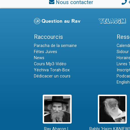
Nous contacter
Raccourcis
Ress
Paracha de la semaine
Calendr
Fêtes Juives
Sidour 
News
Horair
Cours Mp3-Vidéo
Livres
Yéchiva Torah-Box
Inscrip
Dédicacer un cours
Podcas
English
Rav Aharon L.
Rabbi 'Haïm KANIEW