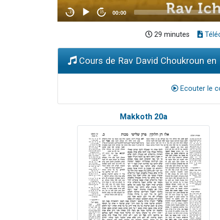
29 minutes
Télé
Cours de Rav David Choukroun en 
Ecouter le c
Makkoth 20a