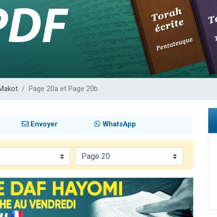
49 places pour étudier en groupe sur Zoom
viennent de nous rejoindre sur WhatsApp
viennent de nous rejoindre sur WhatsApp
les musiques dans Torah-Box Music
viennent de nous rejoindre sur WhatsApp
Makot
Page 20a et Page 20b
Envoyer
WhatsApp