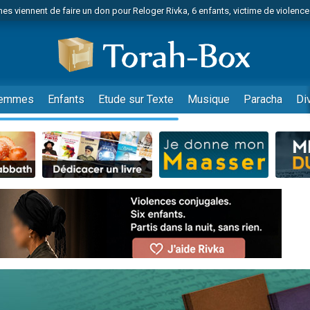
es viennent de faire un don pour Reloger Rivka, 6 enfants, victime de violences
es viennent de faire un don pour 1 Journée de Vacances Pour les Enfants
 viennent de demander une bénédiction
viennent de nous rejoindre sur WhatsApp
49 places pour étudier en groupe sur Zoom
emmes
Enfants
Etude sur Texte
Musique
Paracha
Di
nes viennent de faire un don pour Diane, 80 ans, dans un appartement insalu
 donner son Maasser
viennent de nous rejoindre sur WhatsApp
viennent de nous rejoindre sur WhatsApp
es viennent de faire un don pour 5 jours de vacances aux Orphelins
de donner son Maasser
viennent de nous rejoindre sur WhatsApp
 viennent de demander une bénédiction
lles musiques dans Torah-Box Music
nnes viennent de faire un don pour Sauvez la jambe de Yohan