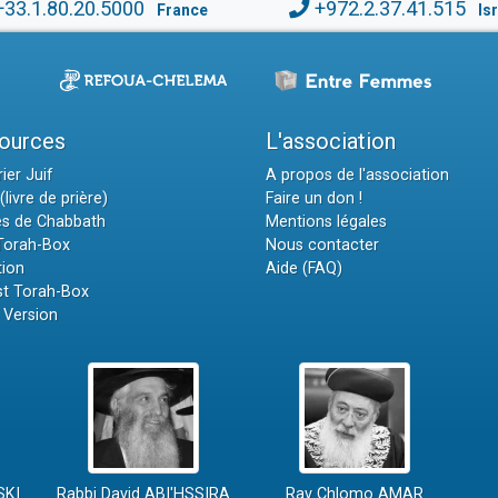
+33.1.80.20.5000
+972.2.37.41.515
France
Is
ources
L'association
ier Juif
A propos de l'association
(livre de prière)
Faire un don !
es de Chabbath
Mentions légales
 Torah-Box
Nous contacter
tion
Aide (FAQ)
t Torah-Box
 Version
SKI
Rabbi David ABI'HSSIRA
Rav Chlomo AMAR