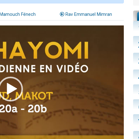
Mamouch Fénech
Rav Emmanuel Mimran