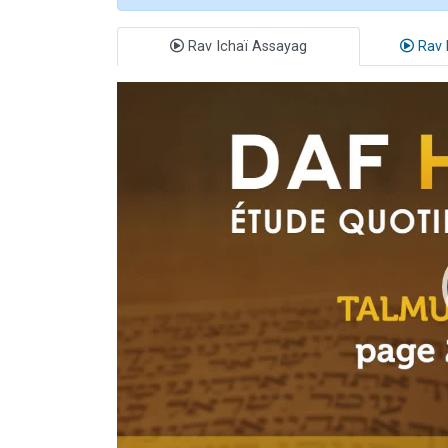
Rav Ichaï Assayag
Rav 