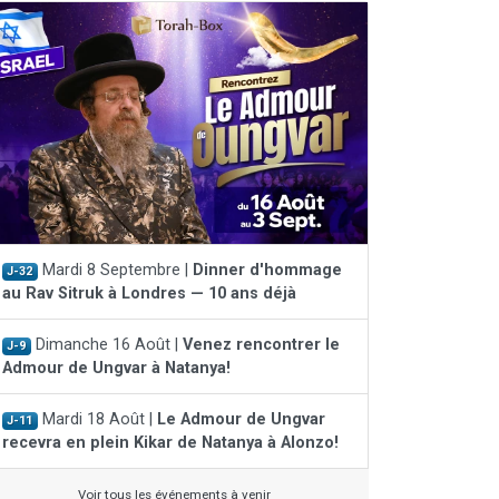
Mardi 8 Septembre |
Dinner d'hommage
J-32
au Rav Sitruk à Londres — 10 ans déjà
Dimanche 16 Août |
Venez rencontrer le
J-9
Admour de Ungvar à Natanya!
Mardi 18 Août |
Le Admour de Ungvar
J-11
recevra en plein Kikar de Natanya à Alonzo!
Voir tous les événements à venir