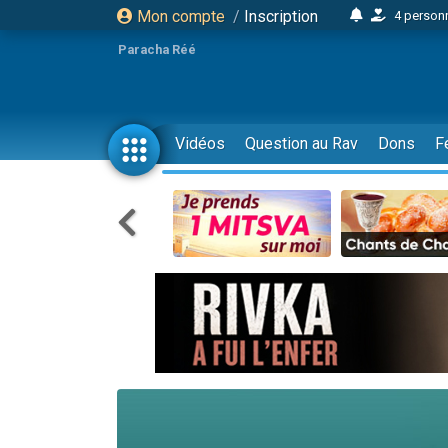
Mon compte
/
Inscription
4 personn
2 personn
Paracha Réé
17 personnes
4 personnes 
Il reste 
Vidéos
Question au Rav
Dons
F
23 person
Eva vient de
4 personnes 
3 personnes 
3 personn
Odaya vient 
2 personnes 
13 personnes
12 nouve
30 perso