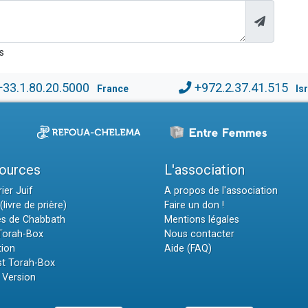
s
+33.1.80.20.5000
+972.2.37.41.515
France
Is
ources
L'association
ier Juif
A propos de l'association
(livre de prière)
Faire un don !
es de Chabbath
Mentions légales
 Torah-Box
Nous contacter
tion
Aide (FAQ)
t Torah-Box
 Version