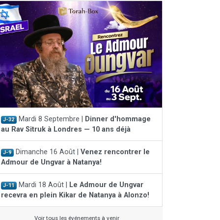
Mardi 8 Septembre |
Dinner d'hommage
J-32
au Rav Sitruk à Londres — 10 ans déjà
Dimanche 16 Août |
Venez rencontrer le
J-9
Admour de Ungvar à Natanya!
Mardi 18 Août |
Le Admour de Ungvar
J-11
recevra en plein Kikar de Natanya à Alonzo!
Voir tous les événements à venir