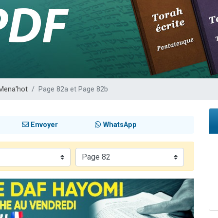
sion radio : Visions de grandeur n°104 : Le Chabbath et le Birkat Hamazone à 
 viennent de demander une bénédiction
de donner son Maasser
49 places pour étudier en groupe sur Zoom
 donner son Maasser
Mena'hot
Page 82a et Page 82b
Envoyer
WhatsApp