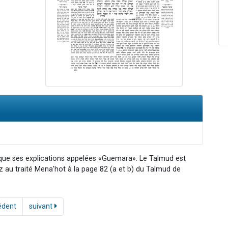
 que ses explications appelées «Guemara». Le Talmud est
ez au traité Mena'hot à la page 82 (a et b) du Talmud de
édent
suivant