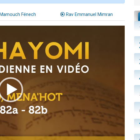
Mamouch Fénech
Rav Emmanuel Mimran